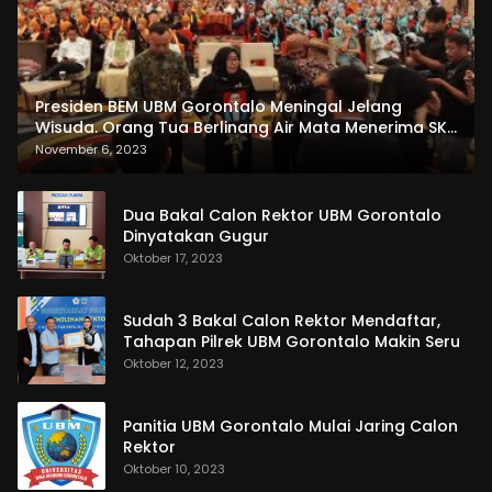
Presiden BEM UBM Gorontalo Meningal Jelang
Wisuda. Orang Tua Berlinang Air Mata Menerima SKL
dan Pemasangan Salempang
November 6, 2023
Dua Bakal Calon Rektor UBM Gorontalo
Dinyatakan Gugur
Oktober 17, 2023
Sudah 3 Bakal Calon Rektor Mendaftar,
Tahapan Pilrek UBM Gorontalo Makin Seru
Oktober 12, 2023
Panitia UBM Gorontalo Mulai Jaring Calon
Rektor
Oktober 10, 2023