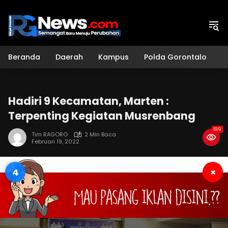
Langsung
ke
konten
Beranda
Daerah
Kampus
Polda Gorontalo
H
Hadiri 9 Kecamatan, Marten :
Terpenting Kegiatan Musrenbang
619
Tim RAGORO
2 Min Baca
Februari 19, 2022
3
×