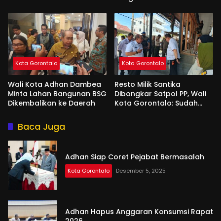
Kota Gorontalo
Kota Gorontalo
Wali Kota Adhan Dambea
Resto Milik Santika
Minta Lahan Bangunan BSG
Dibongkar Satpol PP, Wali
Dikembalikan ke Daerah
Kota Gorontalo: Sudah
Tiga Kali Kami Tegur
Baca Juga
Adhan Siap Coret Pejabat Bermasalah
Kota Gorontalo
Desember 5, 2025
Adhan Hapus Anggaran Konsumsi Rapat
2026