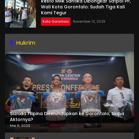
Resto Milik Santika Dibongkar Satpol PP,
Wali Kota Gorontalo: Sudah Tiga Kali
Kami Tegur
Kota Gorontalo
November 12, 2025
Hukrim
Sianida Filipina Diselundupkan ke Gorontalo, Siapa
Aktornya?
Mei 6, 2026