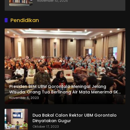
November 10, 2025
Pendidikan
Presiden BEM UBM Gorontalo Meningal Jelang
Wisuda. Orang Tua Berlinang Air Mata Menerima SKL
dan Pemasangan Salempang
November 6, 2023
Dua Bakal Calon Rektor UBM Gorontalo
Dinyatakan Gugur
Oktober 17, 2023