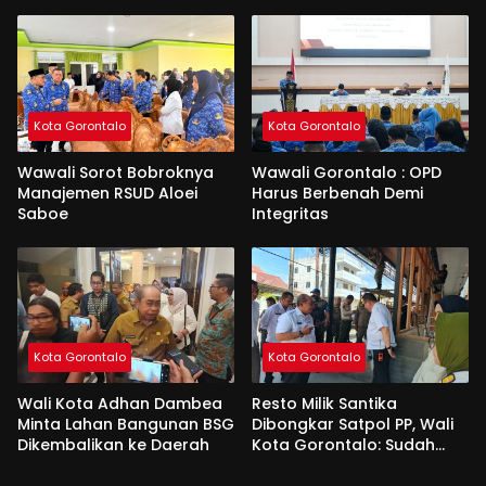
Kota Gorontalo
Kota Gorontalo
Wawali Sorot Bobroknya
Wawali Gorontalo : OPD
Manajemen RSUD Aloei
Harus Berbenah Demi
Saboe
Integritas
Kota Gorontalo
Kota Gorontalo
Wali Kota Adhan Dambea
Resto Milik Santika
Minta Lahan Bangunan BSG
Dibongkar Satpol PP, Wali
Dikembalikan ke Daerah
Kota Gorontalo: Sudah
Tiga Kali Kami Tegur