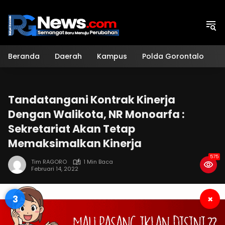
Langsung
ke
konten
Beranda
Daerah
Kampus
Polda Gorontalo
H
Tandatangani Kontrak Kinerja
Dengan Walikota, NR Monoarfa :
Sekretariat Akan Tetap
Memaksimalkan Kinerja
575
Tim RAGORO
1 Min Baca
Februari 14, 2022
2
×