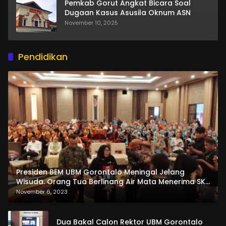
Pemkab Gorut Angkat Bicara Soal
Dugaan Kasus Asusila Oknum ASN
November 10, 2025
Pendidikan
Presiden BEM UBM Gorontalo Meningal Jelang
Wisuda. Orang Tua Berlinang Air Mata Menerima SKL
dan Pemasangan Salempang
November 6, 2023
Dua Bakal Calon Rektor UBM Gorontalo