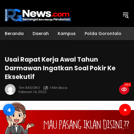
Langsung
ke
konten
Beranda
Daerah
Kampus
Polda Gorontalo
H
Usai Rapat Kerja Awal Tahun
Darmawan Ingatkan Soal Pokir Ke
Eksekutif
494
Tim RAGORO
1 Min Baca
Februari 14, 2022
4
×