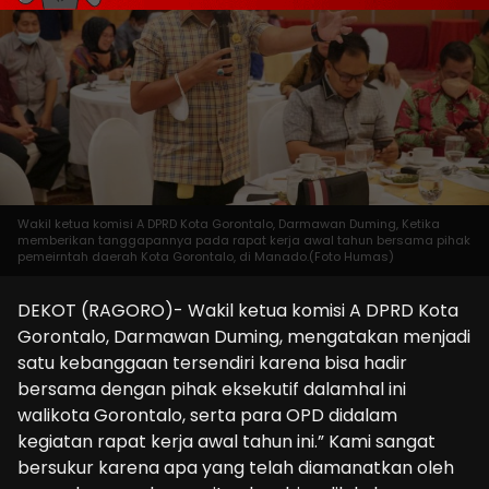
Wakil ketua komisi A DPRD Kota Gorontalo, Darmawan Duming, Ketika
memberikan tanggapannya pada rapat kerja awal tahun bersama pihak
pemeirntah daerah Kota Gorontalo, di Manado.(Foto Humas)
DEKOT (RAGORO)- Wakil ketua komisi A DPRD Kota
Gorontalo, Darmawan Duming, mengatakan menjadi
satu kebanggaan tersendiri karena bisa hadir
bersama dengan pihak eksekutif dalamhal ini
walikota Gorontalo, serta para OPD didalam
kegiatan rapat kerja awal tahun ini.” Kami sangat
bersukur karena apa yang telah diamanatkan oleh