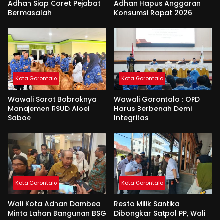
Adhan Siap Coret Pejabat
Adhan Hapus Anggaran
Bermasalah
Konsumsi Rapat 2026
Kota Gorontalo
Kota Gorontalo
Wawali Sorot Bobroknya
Wawali Gorontalo : OPD
Manajemen RSUD Aloei
Harus Berbenah Demi
Saboe
Integritas
Kota Gorontalo
Kota Gorontalo
Wali Kota Adhan Dambea
Resto Milik Santika
Minta Lahan Bangunan BSG
Dibongkar Satpol PP, Wali