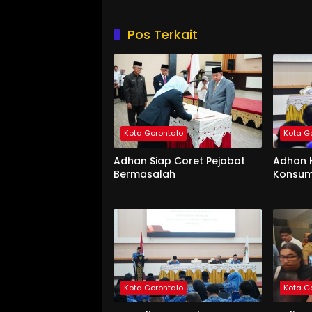
Pos Terkait
Kota Gorontalo
Kota G
Adhan Siap Coret Pejabat
Adhan 
Bermasalah
Konsum
Kota Gorontalo
Kota G