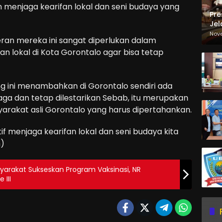
menjaga kearifan lokal dan seni budaya yang
Pre
Jel
Ma
Nov
eran mereka ini sangat diperlukan dalam
Sa
an lokal di Kota Gorontalo agar bisa tetap
eng ini menambahkan di Gorontalo sendiri ada
jaga dan tetap dilestarikan Sebab, itu merupakan
syarakat asli Gorontalo yang harus dipertahankan.
if menjaga kearifan lokal dan seni budaya kita
h)
rakat Sukseskan Program Vaksinasi, NR
 III