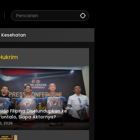
Kesehatan
Hukrim
nida Filipina Diselundupkan ke
ontalo, Siapa Aktornya?
6, 2026