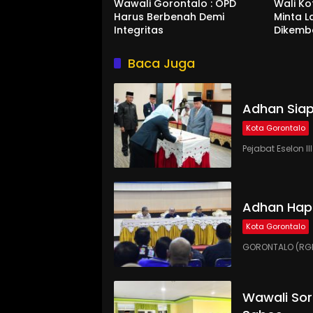
Wawali Gorontalo : OPD
Wali K
Harus Berbenah Demi
Minta 
Integritas
Dikemb
Baca Juga
Adhan Siap
Kota Gorontalo
Pejabat Eselon 
Adhan Hap
Kota Gorontalo
GORONTALO (RGN
Wawali Sor