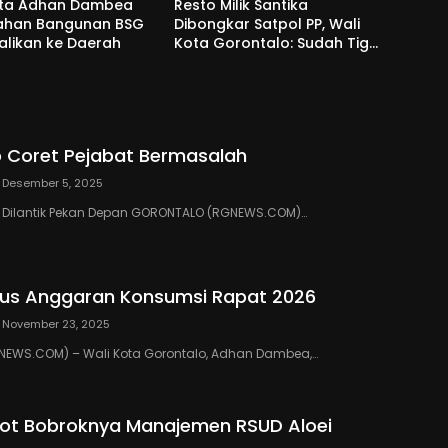
ota Adhan Dambea
Resto Milik Santika
Lahan Bangunan BSG
Dibongkar Satpol PP, Wali
alikan ke Daerah
Kota Gorontalo: Sudah Tiga
Kali Kami Tegur
 Coret Pejabat Bermasalah
Desember 5, 2025
III Dilantik Pekan Depan GORONTALO (RGNEWS.COM)…
us Anggaran Konsumsi Rapat 2026
November 23, 2025
EWS.COM) – Wali Kota Gorontalo, Adhan Dambea,…
ot Bobroknya Manajemen RSUD Aloei