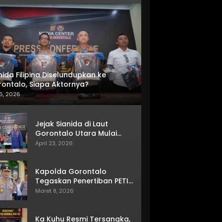
nida Filipina Diselundupkan ke
ontalo, Siapa Aktornya?
6, 2026
Jejak Sianida di Laut
Gorontalo Utara Mulai
Terkuak
April 23, 2026
Kapolda Gorontalo
Tegaskan Penertiban PETI
Terus Berjalan
Maret 8, 2026
Ka Kuhu Resmi Tersangka,