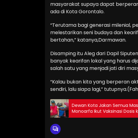
masyarakat supaya dapat berperan 
ada di Kota Gorontalo.
“Terutama bagi generasi milenial, p
melestarikan seni budaya dan kearif
bertahan,” katanya,Darmawan.
Disamping itu Aleg dari Dapil Siput
banyak kearifan lokal yang harus di
salah satu yang menjadi jati diri ma
“Kalau bukan kita yang berperan akt
sendiri, lalu siapa lagi,” tutupnya.(Fa
Dewan Kota Jakan Semua Masya
Monoarfa Ikut Vaksinasi Dosis ke