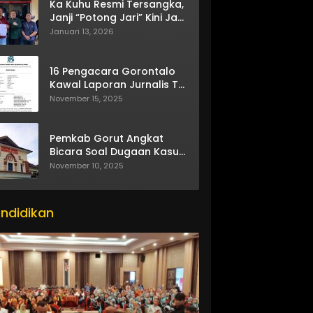
Ka Kuhu Resmi Tersangka,
Janji “Potong Jari” Kini Jadi
Bumerang
Januari 13, 2026
16 Pengacara Gorontalo
Kawal Laporan Jurnalis TV
One
November 15, 2025
Pemkab Gorut Angkat
Bicara Soal Dugaan Kasus
Asusila Oknum ASN
November 10, 2025
ndidikan