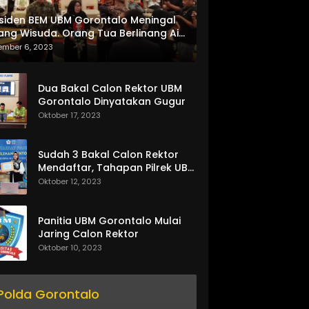
siden BEM UBM Gorontalo Meningal
ang Wisuda. Orang Tua Berlinang Air
ta Menerima SKL dan Pemasangan
ember 6, 2023
lempang
Dua Bakal Calon Rektor UBM
Gorontalo Dinyatakan Gugur
Oktober 17, 2023
Sudah 3 Bakal Calon Rektor
Mendaftar, Tahapan Pilrek UBM
Gorontalo Makin Seru
Oktober 12, 2023
Panitia UBM Gorontalo Mulai
Jaring Calon Rektor
Oktober 10, 2023
Polda Gorontalo