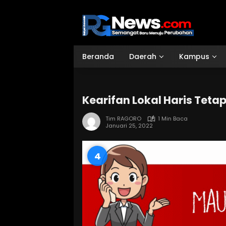
Langsung
ke
konten
Beranda
Daerah
Kampus
Kearifan Lokal Haris Teta
Tim RAGORO
1 Min Baca
Januari 25, 2022
3