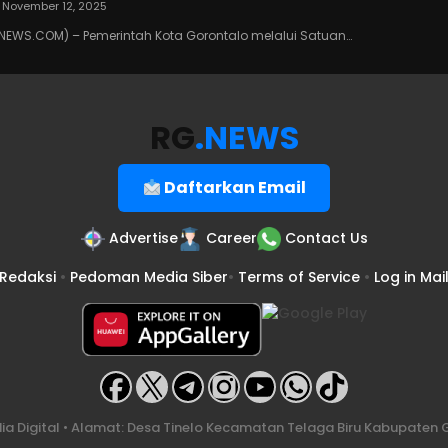
November 12, 2025
EWS.COM) – Pemerintah Kota Gorontalo melalui Satuan…
RG
.NEWS
Daftarkan Email
Advertise
Career
Contact Us
Redaksi
•
Pedoman Media Siber
•
Terms of Service
•
Log in Mai
a Digital • Alamat: Desa Tinelo Kecamatan Telaga Biru Kabupaten G