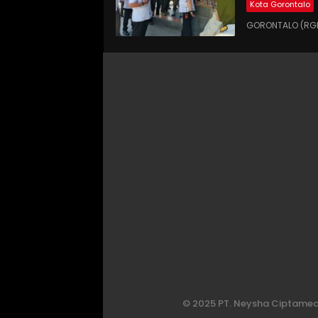
Kota Gorontalo
GORONTALO (RGN
© 2025 PT. Neysha Ciptamedi