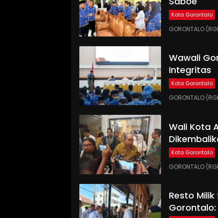
Saboe
Kota Gorontalo
GORONTALO (RGNE
Wawali Gor
Integritas
Kota Gorontalo
GORONTALO (RGNE
Wali Kota
Dikembalik
Kota Gorontalo
GORONTALO (RGN
Resto Milik
Gorontalo: