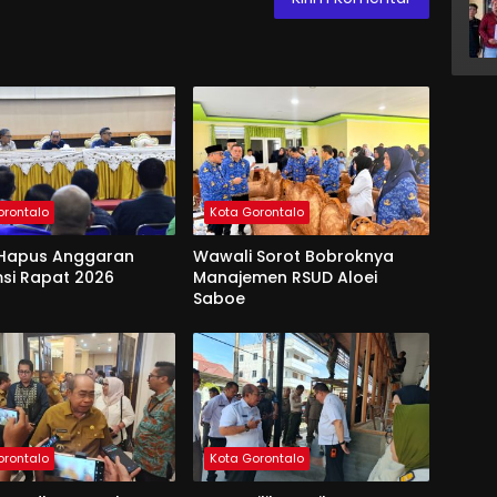
orontalo
Kota Gorontalo
Hapus Anggaran
Wawali Sorot Bobroknya
si Rapat 2026
Manajemen RSUD Aloei
Saboe
orontalo
Kota Gorontalo