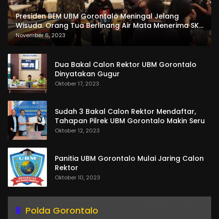
Presiden BEM UBM Gorontalo Meningal Jelang
Wisuda. Orang Tua Berlinang Air Mata Menerima SKL
dan Pemasangan Salempang
November 6, 2023
Dua Bakal Calon Rektor UBM Gorontalo
Dinyatakan Gugur
Oktober 17, 2023
Sudah 3 Bakal Calon Rektor Mendaftar,
Tahapan Pilrek UBM Gorontalo Makin Seru
Oktober 12, 2023
Panitia UBM Gorontalo Mulai Jaring Calon
Rektor
Oktober 10, 2023
Polda Gorontalo