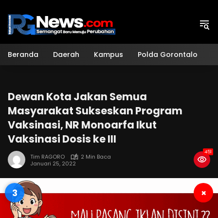
Langsung
ke
konten
Beranda
Daerah
Kampus
Polda Gorontalo
H
Dewan Kota Jakan Semua
Masyarakat Sukseskan Program
Vaksinasi, NR Monoarfa Ikut
Vaksinasi Dosis ke III
451
Tim RAGORO
2 Min Baca
Januari 25, 2022
2
×