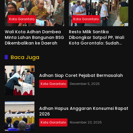
Kota Gorontalo
Kota Gorontalo
Wali Kota Adhan Dambea
Resto Milik Santika
Minta Lahan Bangunan BSG
Dibongkar Satpol PP, Wali
Dikembalikan ke Daerah
Kota Gorontalo: Sudah
Tiga Kali Kami Tegur
Baca Juga
Adhan Siap Coret Pejabat Bermasalah
Kota Gorontalo
Desember 5, 2025
Adhan Hapus Anggaran Konsumsi Rapat
2026
Kota Gorontalo
November 23, 2025