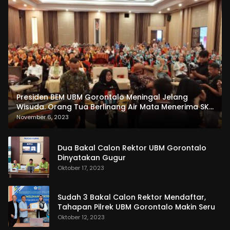
Presiden BEM UBM Gorontalo Meningal Jelang
Wisuda. Orang Tua Berlinang Air Mata Menerima SKL
dan Pemasangan Salempang
November 6, 2023
Dua Bakal Calon Rektor UBM Gorontalo
Dinyatakan Gugur
Oktober 17, 2023
Sudah 3 Bakal Calon Rektor Mendaftar,
Tahapan Pilrek UBM Gorontalo Makin Seru
Oktober 12, 2023