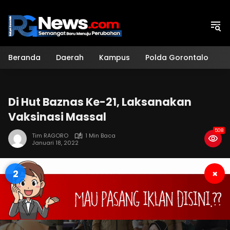
Langsung
ke
konten
Beranda
Daerah
Kampus
Polda Gorontalo
H
Di Hut Baznas Ke-21, Laksanakan
Vaksinasi Massal
508
Tim RAGORO
1 Min Baca
Januari 18, 2022
1
×