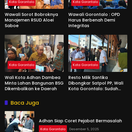
Kota Gorontalo
Kota Gorontalo
Wawali Sorot Bobroknya
Wawali Gorontalo : OPD
Manajemen RSUD Aloei
Harus Berbenah Demi
Saboe
Integritas
Kota Gorontalo
Kota Gorontalo
Wali Kota Adhan Dambea
Resto Milik Santika
Minta Lahan Bangunan BSG
Dibongkar Satpol PP, Wali
Dikembalikan ke Daerah
Kota Gorontalo: Sudah
Tiga Kali Kami Tegur
Baca Juga
Adhan Siap Coret Pejabat Bermasalah
Kota Gorontalo
Desember 5, 2025