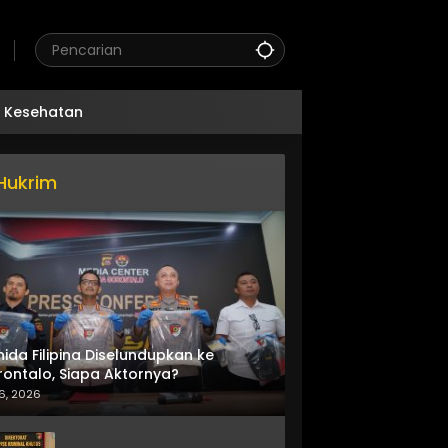
Kesehatan
Hukrim
nida Filipina Diselundupkan ke
ontalo, Siapa Aktornya?
6, 2026