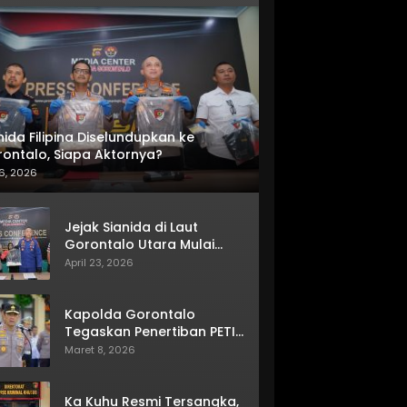
nida Filipina Diselundupkan ke
ontalo, Siapa Aktornya?
6, 2026
Jejak Sianida di Laut
Gorontalo Utara Mulai
Terkuak
April 23, 2026
Kapolda Gorontalo
Tegaskan Penertiban PETI
Terus Berjalan
Maret 8, 2026
Ka Kuhu Resmi Tersangka,