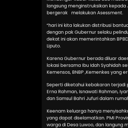
langsung menginstruksikan kepada J
bergerak melakukan Asessment.
“hari ini kita lakukan distribusi ban
dengan pak Gubernur selaku pelindu
dekat ini akan memerintahkan BPBD 
Liputo.
Karena Gubernur berada diluar daer
lokasi bersama Ibu Idah Syahidah sel
Kemensos, BNBP ,Kemenkes yang er
Seperti diketahui kebakaran terjad
Erna Rahman, Isnawati Rahman, Iya
dan Samsul Bahri Jufuri dalam rumah
Keenam keluarga hanya menyisahkan
yang dapat diselamatkan. PMI Provi
warga di Desa Luwoo, dan langung 