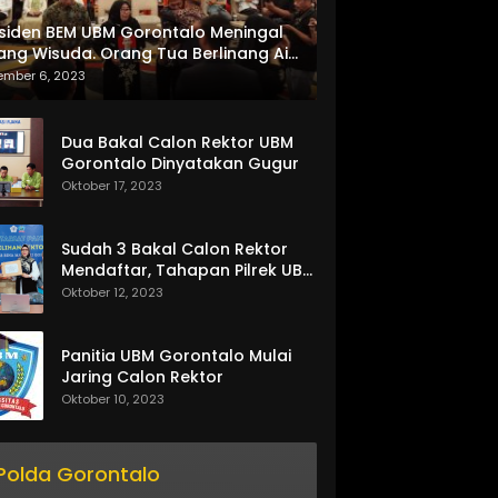
siden BEM UBM Gorontalo Meningal
ang Wisuda. Orang Tua Berlinang Air
ta Menerima SKL dan Pemasangan
ember 6, 2023
lempang
Dua Bakal Calon Rektor UBM
Gorontalo Dinyatakan Gugur
Oktober 17, 2023
Sudah 3 Bakal Calon Rektor
Mendaftar, Tahapan Pilrek UBM
Gorontalo Makin Seru
Oktober 12, 2023
Panitia UBM Gorontalo Mulai
Jaring Calon Rektor
Oktober 10, 2023
Polda Gorontalo