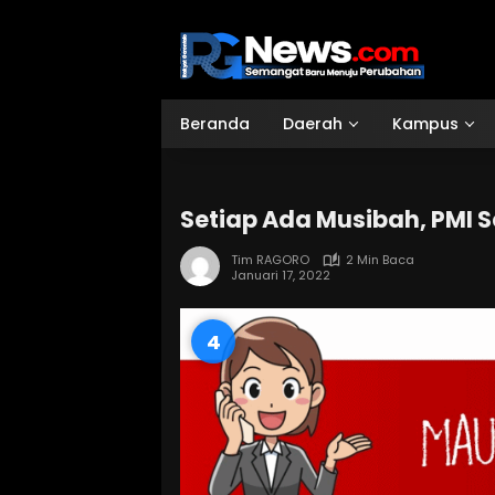
Langsung
ke
konten
Beranda
Daerah
Kampus
Setiap Ada Musibah, PMI S
Tim RAGORO
2 Min Baca
Januari 17, 2022
3