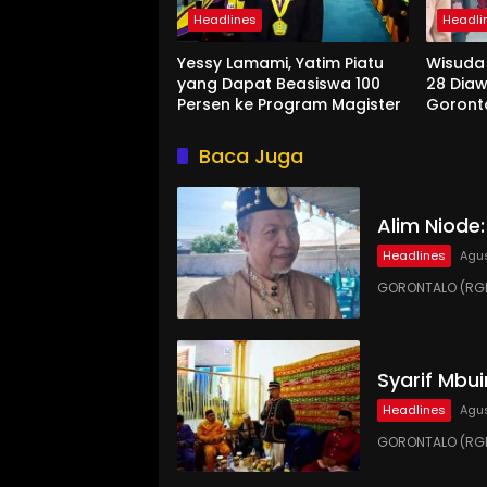
Headlines
Headli
Yessy Lamami, Yatim Piatu
Wisuda
yang Dapat Beasiswa 100
28 Diaw
Persen ke Program Magister
Goront
Baca Juga
Alim Niode
Headlines
Agus
GORONTALO (RGN
Syarif Mbu
Headlines
Agus
GORONTALO (RGN