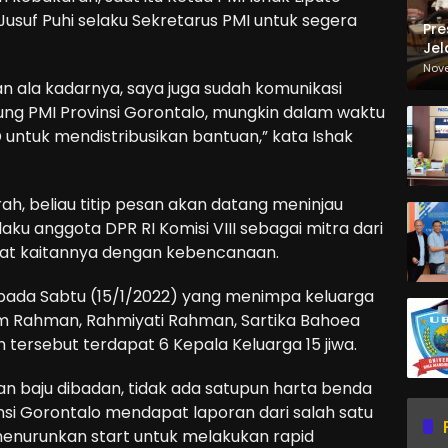
usuf Puhi selaku Sekretarus PMI untuk segera
Pre
Jel
Ma
Nov
Sa
tuan ala kadarnya, saya juga sudah komunikasi
ng PMI Provinsi Gorontalo, mungkin dalam waktu
untuk mendistribusikan bantuan,” kata Ishak
ah, beliau titip pesan akan datang meninjau
aku anggota DPR RI Komisi VIII sebagai mitra dari
at kaitannya dengan kebencanaan.
i pada Sabtu (15/1/2022) yang menimpa keluarga
m Rahman, Rahmiyati Rahman, Sartika Bahoea
 tersebut terdapat 6 Kepala Keluarga 15 jiwa.
 baju dibadan, tidak ada satupun harta benda
nsi Gorontalo mendapat laporan dari salah satu
menurunkan start untuk melakukan rapid