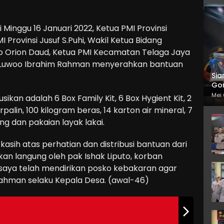
i Minggu 16 Januari 2022, Ketua PMI Provinsi
I Provinsi Jusuf S.Puhi, Wakil Ketua Bidang
o Orion Daud, Ketua PMI Kecamatan Telaga Jaya
a Luwoo Ibrahim Rahman menyerahkan bantuan
Sia
Gor
Mei 
sikan adalah 6 Box Family Kit, 6 Box Hygient Kit, 2
rpalin, 100 kilogram beras, 14 karton air mineral, 7
eng dan pakaian layak lakai.
sih atas perhatian dan distribusi bantuan dari
kan langung oleh pak Ishak Liputo, korban
 saya telah mendirikan posko kebakaran agar
Rahman selaku Kepala Desa. (awal-46)