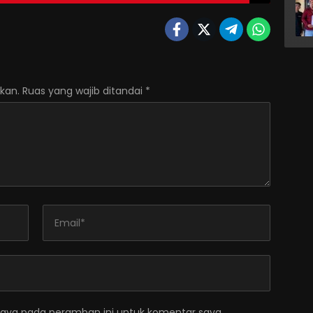
kan.
Ruas yang wajib ditandai
*
saya pada peramban ini untuk komentar saya