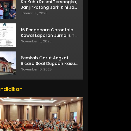
Ka Kuhu Resmi Tersangka,
Janji “Potong Jari” Kini Jadi
Bumerang
Januari 13, 2026
16 Pengacara Gorontalo
Kawal Laporan Jurnalis TV
One
November 15, 2025
Pemkab Gorut Angkat
Bicara Soal Dugaan Kasus
Asusila Oknum ASN
November 10, 2025
ndidikan