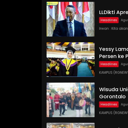
LLDikti Ap
Headlines
Agus
Irwan : Kita ak
Yessy Lama
Persen ke 
Headlines
Agus
KAMPUS (RGNEWS
Wisuda Uni
Gorontalo
Headlines
Agus
KAMPUS (RGNEWS