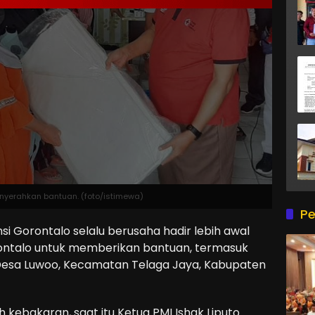
menyerahkan bantuan. (foto/istimewa)
Pe
 Gorontalo selalu berusaha hadir lebih awal
rontalo untuk memberikan bantuan, termasuk
 Desa Luwoo, Kecamatan Telaga Jaya, Kabupaten
kebakaran, saat itu Ketua PMI Ishak Liputo