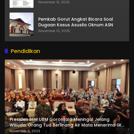
November 15, 2025
Pemkab Gorut Angkat Bicara Soal
Dugaan Kasus Asusila Oknum ASN
November 10, 2025
Pendidikan
Presiden BEM UBM Gorontalo Meningal Jelang
Wisuda. Orang Tua Berlinang Air Mata Menerima SKL
dan Pemasangan Salempang
November 6, 2023