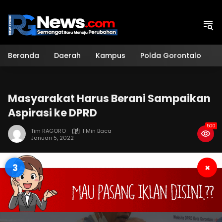
Langsung
ke
konten
Beranda
Daerah
Kampus
Polda Gorontalo
H
Masyarakat Harus Berani Sampaikan
Aspirasi ke DPRD
500
Tim RAGORO
1 Min Baca
Januari 5, 2022
2
×