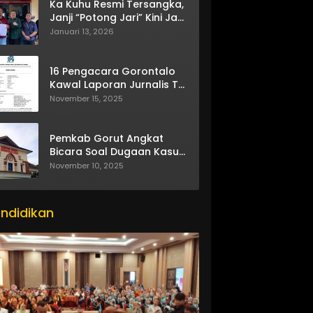
Ka Kuhu Resmi Tersangka,
Janji “Potong Jari” Kini Jadi
Bumerang
Januari 13, 2026
16 Pengacara Gorontalo
Kawal Laporan Jurnalis TV
One
November 15, 2025
Pemkab Gorut Angkat
Bicara Soal Dugaan Kasus
Asusila Oknum ASN
November 10, 2025
ndidikan