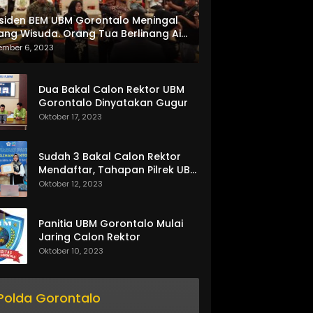
siden BEM UBM Gorontalo Meningal
ang Wisuda. Orang Tua Berlinang Air
ta Menerima SKL dan Pemasangan
ember 6, 2023
lempang
Dua Bakal Calon Rektor UBM
Gorontalo Dinyatakan Gugur
Oktober 17, 2023
Sudah 3 Bakal Calon Rektor
Mendaftar, Tahapan Pilrek UBM
Gorontalo Makin Seru
Oktober 12, 2023
Panitia UBM Gorontalo Mulai
Jaring Calon Rektor
Oktober 10, 2023
Polda Gorontalo