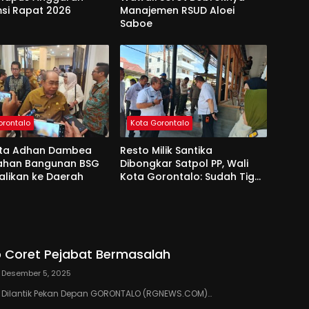
si Rapat 2026
Manajemen RSUD Aloei
Saboe
orontalo
Kota Gorontalo
ota Adhan Dambea
Resto Milik Santika
Lahan Bangunan BSG
Dibongkar Satpol PP, Wali
alikan ke Daerah
Kota Gorontalo: Sudah Tiga
Kali Kami Tegur
 Coret Pejabat Bermasalah
Desember 5, 2025
III Dilantik Pekan Depan GORONTALO (RGNEWS.COM)…