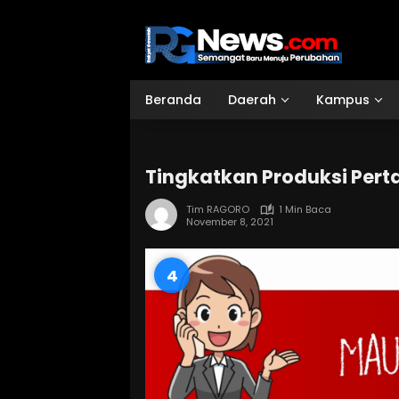
Langsung
ke
konten
Beranda
Daerah
Kampus
Tingkatkan Produksi Pert
Tim RAGORO
1 Min Baca
November 8, 2021
3