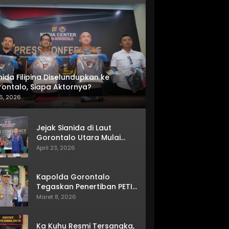
nida Filipina Diselundupkan ke
ontalo, Siapa Aktornya?
6, 2026
Jejak Sianida di Laut
Gorontalo Utara Mulai
Terkuak
April 23, 2026
Kapolda Gorontalo
Tegaskan Penertiban PETI
Terus Berjalan
Maret 8, 2026
Ka Kuhu Resmi Tersangka,