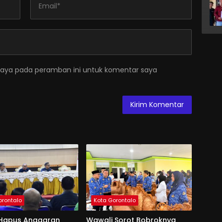
saya pada peramban ini untuk komentar saya
orontalo
Kota Gorontalo
Hapus Anggaran
Wawali Sorot Bobroknya