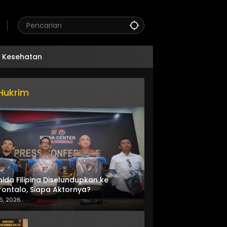
Kesehatan
Hukrim
nida Filipina Diselundupkan ke
ontalo, Siapa Aktornya?
6, 2026