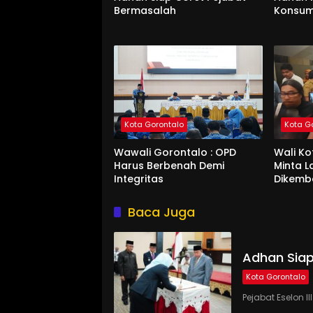
Bermasalah
Konsum
Kota Gorontalo
Kota G
Wawali Gorontalo : OPD
Wali K
Harus Berbenah Demi
Minta 
Integritas
Dikemb
Baca Juga
Adhan Siap
Kota Gorontalo
Pejabat Eselon 