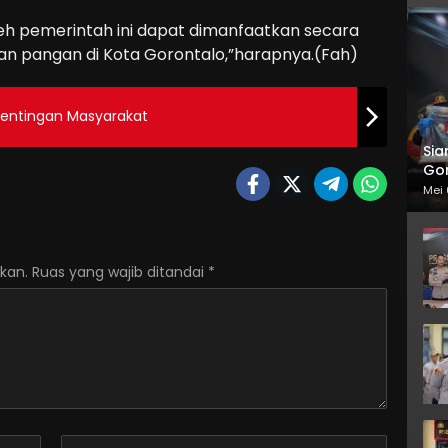
eh pemerintah ini dapat dimanfaatkan secara
n pangan di Kota Gorontalo,”harapnya.(Fah)
entingan Masyarakat
Sia
Gor
Mei 
kan.
Ruas yang wajib ditandai
*