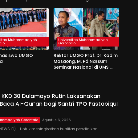
Di Desa Dulamayo
sitas Muhammadiyah
Universitas Muhammadiyah
alo
Gorontalo
hasiswa UMGO
Rektor UMGO Prof. Dr. Kadim
da
Masaong, M. Pd Narsum
Seminar Nasional di UMSI
Sinjai
 KKD 30 Dulamayo Rutin Laksanakan
Baca Al-Qur’an bagi Santri TPQ Fastabiqul
hammadiyah Gorontalo
Agustus 6, 2026
EWS.ID) – Untuk meningkatkan kualitas pendidikan