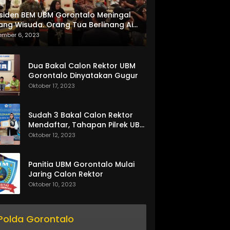
siden BEM UBM Gorontalo Meningal
ang Wisuda. Orang Tua Berlinang Air
ta Menerima SKL dan Pemasangan
ember 6, 2023
lempang
Dua Bakal Calon Rektor UBM
Gorontalo Dinyatakan Gugur
Oktober 17, 2023
Sudah 3 Bakal Calon Rektor
Mendaftar, Tahapan Pilrek UBM
Gorontalo Makin Seru
Oktober 12, 2023
Panitia UBM Gorontalo Mulai
Jaring Calon Rektor
Oktober 10, 2023
Polda Gorontalo