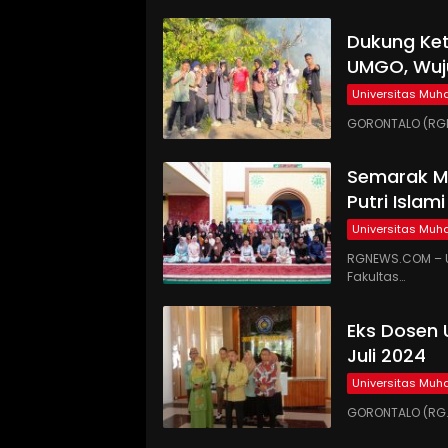
Dukung Ke
UMGO, Wuj
Universitas Mu
GORONTALO (RGN
Semarak Mi
Putri Islam
Universitas Mu
RGNEWS.COM – U
Fakultas…
Eks Dosen 
Juli 2024
Universitas Mu
GORONTALO (RG.C