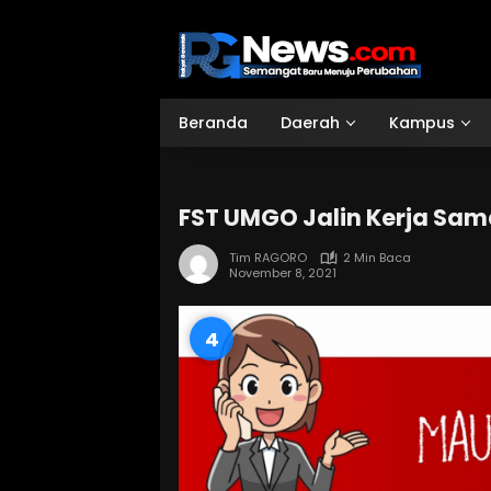
Langsung
ke
konten
Beranda
Daerah
Kampus
FST UMGO Jalin Kerja Sa
Tim RAGORO
2 Min Baca
November 8, 2021
3