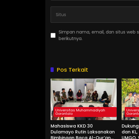
Simpan nama, email, dan situs web 
berikutnya.
Pos Terkait
Universitas Muhammadiyah
Univer
Gorontalo
Goront
Mahasiswa KKD 30
Dukung
Dulamayo Rutin Laksanakan
dan KL
Bimbingan Baca Al-Qur’an
UMGO, 