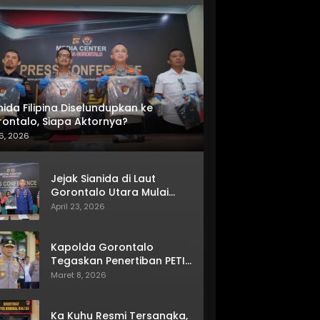
nida Filipina Diselundupkan ke
ontalo, Siapa Aktornya?
6, 2026
Jejak Sianida di Laut
Gorontalo Utara Mulai
Terkuak
April 23, 2026
Kapolda Gorontalo
Tegaskan Penertiban PETI
Terus Berjalan
Maret 8, 2026
Ka Kuhu Resmi Tersangka,