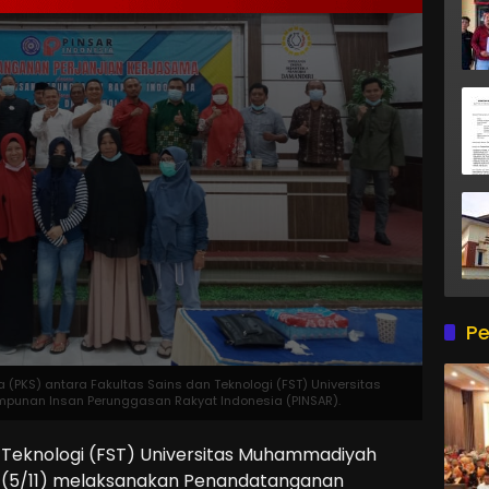
Pe
(PKS) antara Fakultas Sains dan Teknologi (FST) Universitas
unan Insan Perunggasan Rakyat Indonesia (PINSAR).
Teknologi (FST) Universitas Muhammadiyah
 (5/11) melaksanakan Penandatanganan