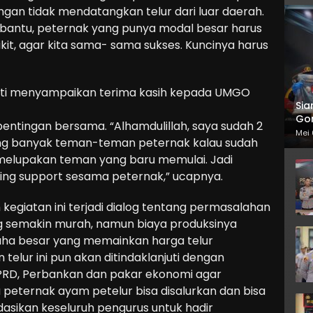
an tidak mendatangkan telur dari luar daerah.
bantu, peternak yang punya modal besar harus
it, agar kita sama- sama sukses. Kuncinya harus
uyuti menyampaikan terima kasih kepada UMGO
Sia
Gor
entingan bersama. “Alhamdulillah, saya sudah 2
Mei 
ang banyak teman-teman peternak kalau sudah
melupakan teman yang baru memulai. Jadi
saling support sesama peternak,” ucapnya.
kegiatan ini terjadi dialog tentang permasalahan
ng semakin murah, namun biaya produksinya
aha besar yang memainkan harga telur
telur ini pun akan ditindaklanjuti dengan
PRD, Perbankan dan pakar ekonomi agar
peternak ayam petelur bisa disalurkan dan bisa
idasikan keseluruh pengurus untuk hadir