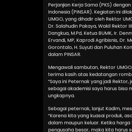
Perjanjian Kerja Sama (PKS) denga
Indonesia (PINSAR). Kegiatan ini di
UMGO, yang dihadir oleh Rektor UMGO
Dr. Salahudin Pakaya, Wakil Rektor III
Dangkua, M.Pd, Ketua BUMK, Ir. Denn
Ervandi, MP, Kaprodi Agribisnis, Dr. 
Gorontalo, H. Suyuti dan Puluhan K
dalam PINSAR.
Mengawali sambutan, Rektor UMGO,
terima kasih atas kedatangan ro
“Saya ini Peternak yang jadi Rekto
sebagai akademisi saya harus bisa 
ungkapnya.
Sebagai peternak, lanjut Kadim, mes
“Karena kita yang kuasai produk, as
dalam maupun keluar. Ketika harga
pengusaha besar, maka kita harus s