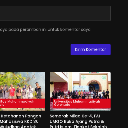
saya pada peramban ini untuk komentar saya
sitas Muhammadiyah
Universitas Muhammadiyah
alo
Gorontalo
 Ketahanan Pangan
Semarak Milad Ke-4, FAI
, Mahasiswa KKD 30
UMGO Buka Ajang Putra &
Wujudkan Apotek
Putri Islami Tingkat Sekolah