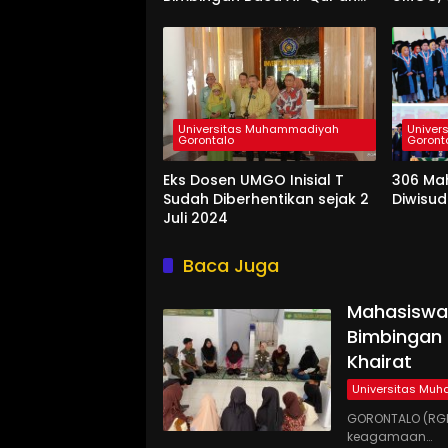
bagi Santri TPQ Fastabiqul
Hidup 
Khairat
Universitas Muhammadiyah
Univer
Gorontalo
Goront
Eks Dosen UMGO Inisial T
306 Ma
Sudah Diberhentikan sejak 2
Diwisu
Juli 2024
Baca Juga
Mahasiswa
Bimbingan 
Khairat
Universitas Mu
GORONTALO (RGN
keagamaan…