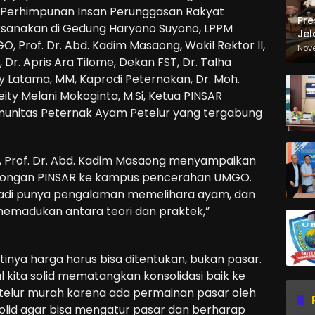
n Perhimpunan Insan Perunggasan Rakyat
Pre
laksanakan di Gedung Haryono Suyono, LPPM
Jel
, Prof. Dr. Abd. Kadim Masaong, Wakil Rektor II,
Ma
Nov
Sa
, Dr. Apris Ara Tilome, Dekan FST, Dr. Talha
y Latama, MM, Kaprodi Peternakan, Dr. Moh.
Meity Melani Mokoginta, M.Si, Ketua PINSAR
omunitas Peternak Ayam Petelur yang tergabung
 Prof. Dr. Abd. Kadim Masaong menyampaikan
mbongan PINSAR ke kampus pencerahan UMGO.
r, jadi punya pengalaman memelihara ayam, dan
memadukan antara teori dan praktek,”
tinya harga harus bisa ditentukan, bukan pasar.
al kita solid mematangkan konsolidasi baik ke
 telur murah karena ada permainan pasar oleh
olid agar bisa mengatur pasar dan berharap