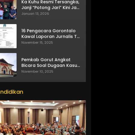
Ka Kuhu Resmi Tersangka,
Janji “Potong Jari” Kini Jadi
Bumerang
Januari 13, 2026
16 Pengacara Gorontalo
Kawal Laporan Jurnalis TV
One
November 15, 2025
Pemkab Gorut Angkat
Bicara Soal Dugaan Kasus
Asusila Oknum ASN
November 10, 2025
ndidikan