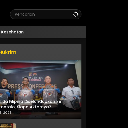
Kesehatan
Hukrim
nida Filipina Diselundupkan ke
ontalo, Siapa Aktornya?
6, 2026