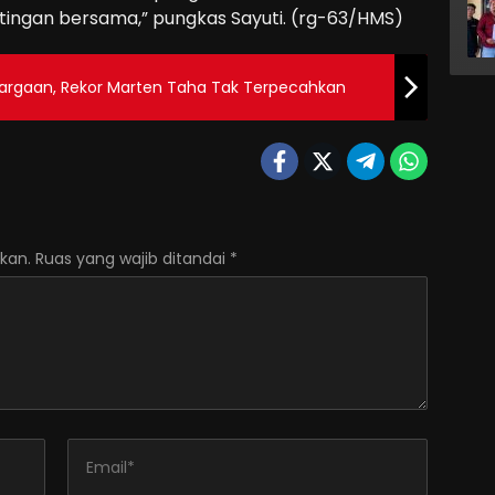
tingan bersama,” pungkas Sayuti. (rg-63/HMS)
argaan, Rekor Marten Taha Tak Terpecahkan
kan.
Ruas yang wajib ditandai
*