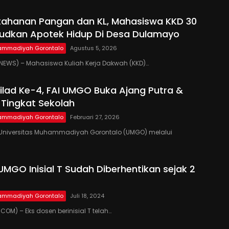
tahanan Pangan dan KL, Mahasiswa KKD 30
udkan Apotek Hidup Di Desa Dulamayo
hammadiyah Gorontalo
Agustus 5, 2026
EWS) – Mahasiswa Kuliah Kerja Dakwah (KKD)…
lad Ke-4, FAI UMGO Buka Ajang Putra &
i Tingkat Sekolah
hammadiyah Gorontalo
Februari 27, 2026
niversitas Muhammadiyah Gorontalo (UMGO) melalui
UMGO Inisial T Sudah Diberhentikan sejak 2
hammadiyah Gorontalo
Juli 18, 2024
OM) – Eks dosen berinisial T telah…