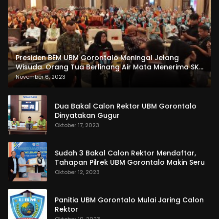
Presiden BEM UBM Gorontalo Meningal Jelang
Wisuda. Orang Tua Berlinang Air Mata Menerima SKL
dan Pemasangan Salempang
November 6, 2023
Dua Bakal Calon Rektor UBM Gorontalo
Dinyatakan Gugur
Oktober 17, 2023
Sudah 3 Bakal Calon Rektor Mendaftar,
Tahapan Pilrek UBM Gorontalo Makin Seru
Oktober 12, 2023
Panitia UBM Gorontalo Mulai Jaring Calon
Rektor
Oktober 10, 2023