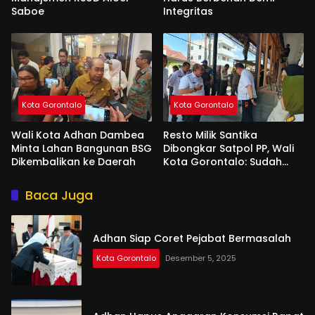
Saboe
Integritas
Kota Gorontalo
Kota Gorontalo
Wali Kota Adhan Dambea
Resto Milik Santika
Minta Lahan Bangunan BSG
Dibongkar Satpol PP, Wali
Dikembalikan ke Daerah
Kota Gorontalo: Sudah
Tiga Kali Kami Tegur
Baca Juga
Adhan Siap Coret Pejabat Bermasalah
Kota Gorontalo
Desember 5, 2025