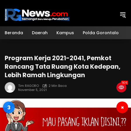
Langsung
ke
konten
Beranda
Daerah
Kampus
Polda Gorontalo
H
Program Kerja 2021-2041, Pemkot
Rancang Tata Ruang Kota Kedepan,
Lebih Ramah Lingkungan
506
Tim RAGORO
2 Min Baca
November 5, 2021
2
×