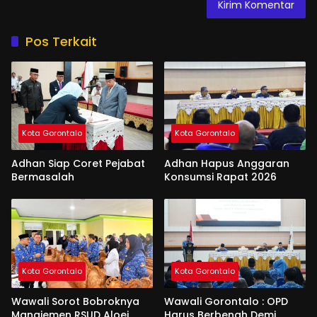
Pos Terkait
Kota Gorontalo
Kota Gorontalo
Adhan Siap Coret Pejabat
Adhan Hapus Anggaran
Bermasalah
Konsumsi Rapat 2026
Kota Gorontalo
Kota Gorontalo
Wawali Sorot Bobroknya
Wawali Gorontalo : OPD
Manajemen RSUD Aloei
Harus Berbenah Demi