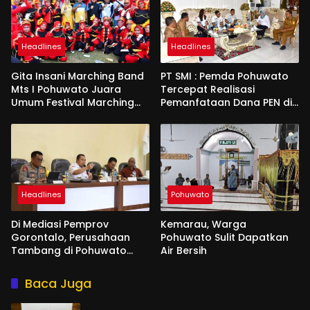
Headlines
Headlines
Gita Insani Marching Band
PT SMI : Pemda Pohuwato
Mts I Pohuwato Juara
Tercepat Realisasi
Umum Festival Marching
Pemanfataan Dana PEN di
Band di Makassar
Gorontalo
Headlines
Pohuwato
Di Mediasi Pemprov
Kemarau, Warga
Gorontalo, Perusahaan
Pohuwato Sulit Dapatkan
Tambang di Pohuwato
Air Bersih
Akan Kucurkan Tali Asih ke
Ribuan Penambang
Baca Juga