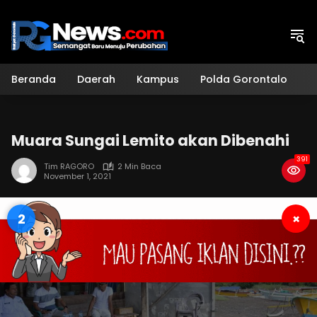
Langsung
ke
konten
Beranda
Daerah
Kampus
Polda Gorontalo
H
Muara Sungai Lemito akan Dibenahi
391
Tim RAGORO
2 Min Baca
November 1, 2021
1
×