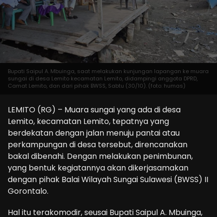
Bupati Saipul A. Mbuinga, saat melakukan kunjungan lapangan ke muara
sungai di desa Lemito kecamatan Lemito, didampingi anggota DPRD,
Camat Lemito, dan dari pihak BWSS, Sabtu (30/10). (foto: humas)
LEMITO (RG) – Muara sungai yang ada di desa
Lemito, kecamatan Lemito, tepatnya yang
berdekatan dengan jalan menuju pantai atau
perkampungan di desa tersebut, direncanakan
bakal dibenahi. Dengan melakukan penimbunan,
yang bentuk kegiatannya akan dikerjasamakan
dengan pihak Balai Wilayah Sungai Sulawesi (BWSS) II
Gorontalo.
Hal itu terakomodir, seusai Bupati Saipul A. Mbuinga,