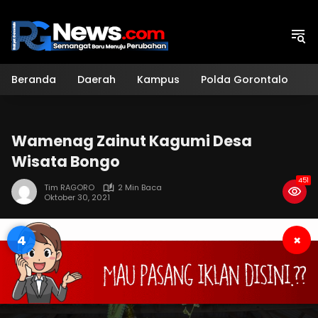
Langsung
ke
konten
Beranda
Daerah
Kampus
Polda Gorontalo
H
Wamenag Zainut Kagumi Desa
Wisata Bongo
451
Tim RAGORO
2 Min Baca
Oktober 30, 2021
4
×