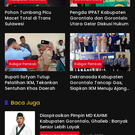
Pohon Tumbang Picu
Pengda IPPAT Kabupaten
Macet Total di Trans
Gorontalo dan Gorontalo
Sulawesi
Utara Gelar Diskusi Hukum
Kabgor Pemkab
Kabgor Pemkab
Bupati Sofyan Tutup
Dekranasda Kabupaten
Pelatihan IKM, Tekankan
Gorontalo Tancap Gas,
Sentuhan Khas Daerah
Siapkan IKM Menuju Ajang
Peran Saka Nasional 2025
Baca Juga
Diaspirasikan Pimpin MD KAHMI
Kabupaten Gorontalo, Ghalieb : Banyak
Senior Lebih Layak