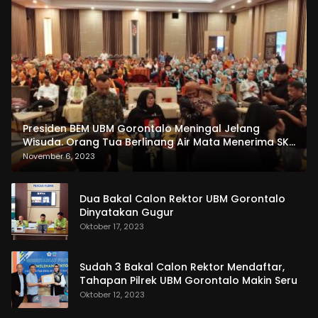
Presiden BEM UBM Gorontalo Meningal Jelang
Wisuda. Orang Tua Berlinang Air Mata Menerima SKL
dan Pemasangan Salempang
November 6, 2023
Dua Bakal Calon Rektor UBM Gorontalo
Dinyatakan Gugur
Oktober 17, 2023
Sudah 3 Bakal Calon Rektor Mendaftar,
Tahapan Pilrek UBM Gorontalo Makin Seru
Oktober 12, 2023