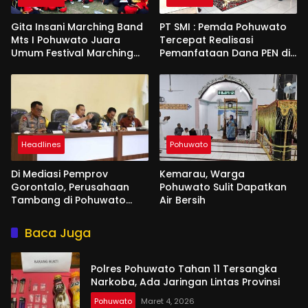
Gita Insani Marching Band
PT SMI : Pemda Pohuwato
Mts I Pohuwato Juara
Tercepat Realisasi
Umum Festival Marching
Pemanfataan Dana PEN di
Band di Makassar
Gorontalo
Headlines
Pohuwato
Di Mediasi Pemprov
Kemarau, Warga
Gorontalo, Perusahaan
Pohuwato Sulit Dapatkan
Tambang di Pohuwato
Air Bersih
Akan Kucurkan Tali Asih ke
Ribuan Penambang
Baca Juga
Polres Pohuwato Tahan 11 Tersangka
Narkoba, Ada Jaringan Lintas Provinsi
Pohuwato
Maret 4, 2026