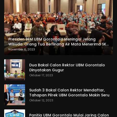
Presiden BEM UBM Gorontalo Meningal Jelang
Wisuda. Orang Tua Berlinang Air Mata Menerima SKL
dan Pemasangan Salempang
November 6, 2023
Dua Bakal Calon Rektor UBM Gorontalo
Dinyatakan Gugur
Oktober 17, 2023
Sudah 3 Bakal Calon Rektor Mendaftar,
Tahapan Pilrek UBM Gorontalo Makin Seru
Oktober 12, 2023
Panitia UBM Gorontalo Mulai Jaring Calon