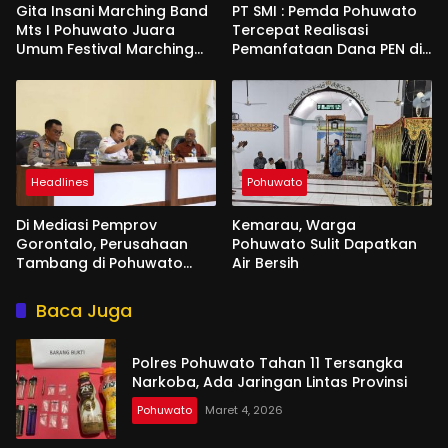
Gita Insani Marching Band
PT SMI : Pemda Pohuwato
Mts I Pohuwato Juara
Tercepat Realisasi
Umum Festival Marching
Pemanfataan Dana PEN di
Band di Makassar
Gorontalo
Headlines
Pohuwato
Di Mediasi Pemprov
Kemarau, Warga
Gorontalo, Perusahaan
Pohuwato Sulit Dapatkan
Tambang di Pohuwato
Air Bersih
Akan Kucurkan Tali Asih ke
Ribuan Penambang
Baca Juga
Polres Pohuwato Tahan 11 Tersangka
Narkoba, Ada Jaringan Lintas Provinsi
Pohuwato
Maret 4, 2026