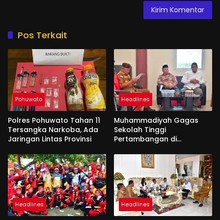
Pos Terkait
Pohuwato
Headlines
Polres Pohuwato Tahan 11
Muhammadiyah Gagas
Tersangka Narkoba, Ada
Sekolah Tinggi
Jaringan Lintas Provinsi
Pertambangan di
Pohuwato
Headlines
Headlines