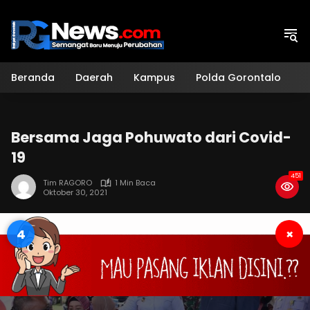
Langsung
ke
konten
Beranda
Daerah
Kampus
Polda Gorontalo
H
Bersama Jaga Pohuwato dari Covid-
19
451
Tim RAGORO
1 Min Baca
Oktober 30, 2021
3
×