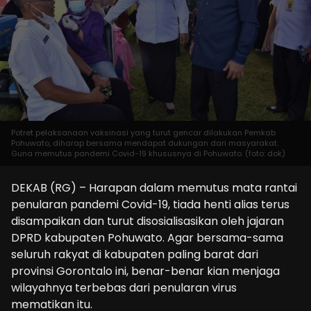
Potret pelaksanaan vaksinasi yang turut gencar dilakukan Pemkab
Pohuwato, diharap bersama mendapat dukungan dari masyarakat.
Guna memutus pandemi Covid-19 khususnya di Pohuwato. (foto: dok)
DEKAB (RG) – Harapan dalam memutus mata rantai
penularan pandemi Covid-19, tiada henti alias terus
disampaikan dan turut disosialisasikan oleh jajaran
DPRD kabupaten Pohuwato. Agar bersama-sama
seluruh rakyat di kabupaten paling barat dari
provinsi Gorontalo ini, benar-benar kian menjaga
wilayahnya terbebas dari penularan virus
mematikan itu.