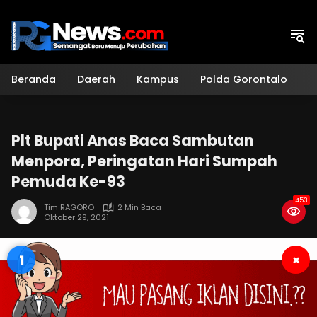
Langsung
ke
konten
Beranda
Daerah
Kampus
Polda Gorontalo
H
Plt Bupati Anas Baca Sambutan
Menpora, Peringatan Hari Sumpah
Pemuda Ke-93
453
Tim RAGORO
2 Min Baca
Oktober 29, 2021
1
×