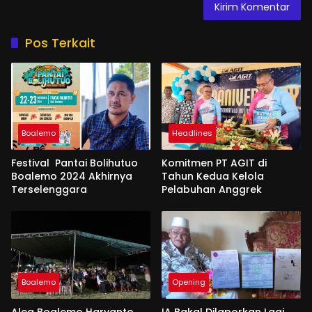
Pos Terkait
Boalemo
Headlines
Festival Pantai Bolihutuo
Komitmen PT AGIT di
Boalemo 2024 Akhirnya
Tahun Kedua Kelola
Terselenggara
Pelabuhan Anggrek
Boalemo
Opening