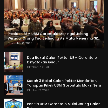
Presiden BEM UBM Gorontalo Meningal Jelang
Wisuda. Orang Tua Berlinang Air Mata Menerima SKL
dan Pemasangan Salempang
November 6, 2023
Dua Bakal Calon Rektor UBM Gorontalo
Dinyatakan Gugur
Oktober 17, 2023
Sudah 3 Bakal Calon Rektor Mendaftar,
Tahapan Pilrek UBM Gorontalo Makin Seru
Oktober 12, 2023
Panitia UBM Gorontalo Mulai Jaring Calon