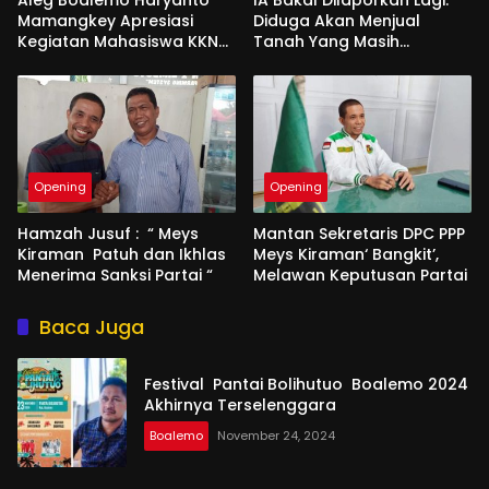
Aleg Boalemo Haryanto
IA Bakal Dilaporkan Lagi.
Mamangkey Apresiasi
Diduga Akan Menjual
Kegiatan Mahasiswa KKN
Tanah Yang Masih
PK UNG di Desa Tabongo
Berperkara
Opening
Opening
Hamzah Jusuf : “ Meys
Mantan Sekretaris DPC PPP
Kiraman Patuh dan Ikhlas
Meys Kiraman‘ Bangkit’,
Menerima Sanksi Partai “
Melawan Keputusan Partai
Baca Juga
Festival Pantai Bolihutuo Boalemo 2024
Akhirnya Terselenggara
Boalemo
November 24, 2024