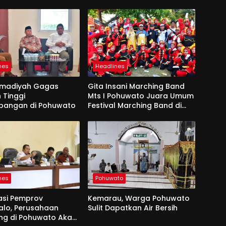
nes
Headlines
madiyah Gagas
Gita Insani Marching Band
 Tinggi
Mts I Pohuwato Juara Umum
bangan di Pohuwato
Festival Marching Band di
Makassar
nes
Pohuwato
asi Pemprov
Kemarau, Warga Pohuwato
alo, Perusahaan
Sulit Dapatkan Air Bersih
g di Pohuwato Akan