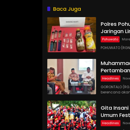
Gorontalo
Kucurka
Penam
Baca Juga
Polres Poh
Jaringan Li
Pohuwato
Mare
POHUWATO (RGNE
Muhammadi
Pertamban
Headlines
Nov
GORONTALO (RG
berencana akan
Gita Insan
Umum Festi
Headlines
Nov