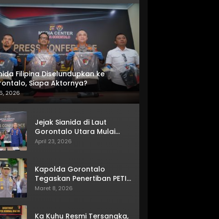
nida Filipina Diselundupkan ke
ontalo, Siapa Aktornya?
6, 2026
Jejak Sianida di Laut
Gorontalo Utara Mulai
Terkuak
April 23, 2026
Kapolda Gorontalo
Tegaskan Penertiban PETI
Terus Berjalan
Maret 8, 2026
Ka Kuhu Resmi Tersangka,