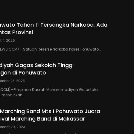
n Tali Asih ke Ribuan
bang
uwato Tahan 11 Tersangka Narkoba, Ada
ntas Provinsi
t 4, 2026
WS.COM) – Satuan Reserse Narkoba Polres Pohuwato…
yah Gagas Sekolah Tinggi
gan di Pohuwato
ember 23, 2023
.COM)—Pimpinan Daerah Muhammadiyah Gorontalo
 mendirikan…
i Marching Band Mts I Pohuwato Juara
val Marching Band di Makassar
ember 20, 2023