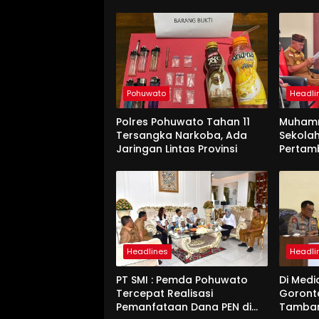
Pohuwato
Headli
Polres Pohuwato Tahan 11
Muham
Tersangka Narkoba, Ada
Sekolah
Jaringan Lintas Provinsi
Pertam
Headlines
Headli
PT SMI : Pemda Pohuwato
Di Medi
Tercepat Realisasi
Goront
Pemanfataan Dana PEN di
Tamban