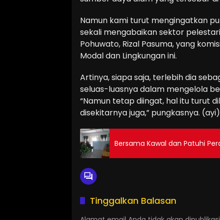
Namun kami turut mengingatkan pula
sekali mengabaikan sektor pelestari
Pohuwato, Rizal Pasuma, yang kom
Modal dan Lingkungan ini.
Artinya, siapa saja, terlebih dia se
seluas-luasnya dalam mengelola be
“Namun tetap diingat, hal itu turut 
disekitarnya juga,” pungkasnya. (ayi)
Bersama Kawal dan Patuhi Per
Tinggalkan Balasan
Alamat email Anda tidak akan dipublikasi