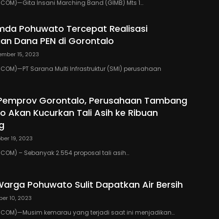
COM)—Gita Insani Marching Band (GIMB) Mts 1…
emda Pohuwato Tercepat Realisasi
an Dana PEN di Gorontalo
mber 15, 2023
OM)—PT Sarana Multi Infrastruktur (SMI) perusahaan
 Pemprov Gorontalo, Perusahaan Tambang
o Akan Kucurkan Tali Asih ke Ribuan
g
ber 19, 2023
OM) – Sebanyak 2.554 proposal tali asih…
arga Pohuwato Sulit Dapatkan Air Bersih
ber 10, 2023
COM)—Musim kemarau yang terjadi saat ini menjadikan…