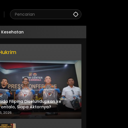
Kesehatan
Hukrim
nida Filipina Diselundupkan ke
ontalo, Siapa Aktornya?
6, 2026