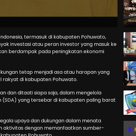
Pre
Jel
Ma
Nov
Sa
Indonesia, termasuk di kabupaten Pohuwato,
k investasi atau peran investor yang masuk ke
 akan berdampak pada peningkatan ekonomi
ingkungan tetap menjadi asa atau harapan yang
il rakyat di kabupaten Pohuwato.
kan dan ditaati siapa saja, dalam mengelola
(SDA) yang tersebar di kabupaten paling barat
g segala upaya dan dukungan dalam menata
m aktivitas dengan memanfaatkan sumber-
i kabupaten Pohuwato.