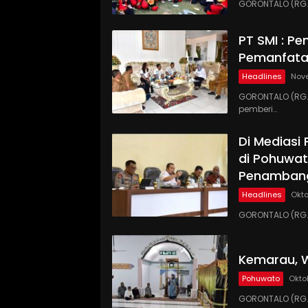
GORONTALO (RG.
PT SMI : P
Pemanfata
Headlines
Nove
GORONTALO (RG.C
pemberi…
Di Mediasi
di Pohuwat
Penamban
Headlines
Okto
GORONTALO (RG.C
Kemarau, W
Pohuwato
Okto
GORONTALO (RG.