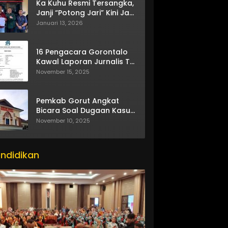
Ka Kuhu Resmi Tersangka,
Janji “Potong Jari” Kini Jadi
Bumerang
Januari 13, 2026
16 Pengacara Gorontalo
Kawal Laporan Jurnalis TV
One
November 15, 2025
Pemkab Gorut Angkat
Bicara Soal Dugaan Kasus
Asusila Oknum ASN
November 10, 2025
ndidikan