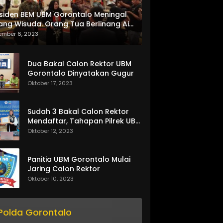
siden BEM UBM Gorontalo Meningal
ang Wisuda. Orang Tua Berlinang Air
ta Menerima SKL dan Pemasangan
ember 6, 2023
lempang
Dua Bakal Calon Rektor UBM
Gorontalo Dinyatakan Gugur
Oktober 17, 2023
Sudah 3 Bakal Calon Rektor
Mendaftar, Tahapan Pilrek UBM
Gorontalo Makin Seru
Oktober 12, 2023
Panitia UBM Gorontalo Mulai
Jaring Calon Rektor
Oktober 10, 2023
Polda Gorontalo