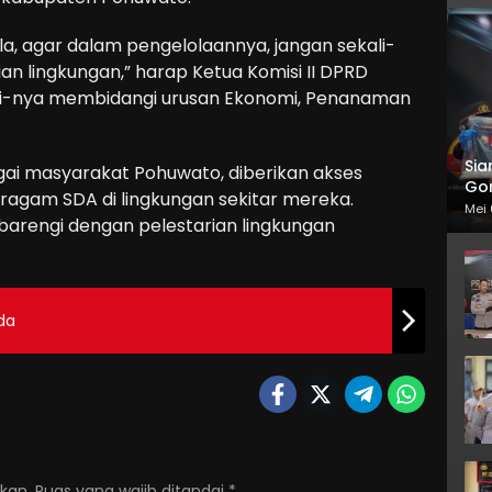
, agar dalam pengelolaannya, jangan sekali-
an lingkungan,” harap Ketua Komisi II DPRD
isi-nya membidangi urusan Ekonomi, Penanaman
Sia
bagai masyarakat Pohuwato, diberikan akses
Gor
ragam SDA di lingkungan sekitar mereka.
Mei 
dibarengi dengan pelestarian lingkungan
da
kan.
Ruas yang wajib ditandai
*