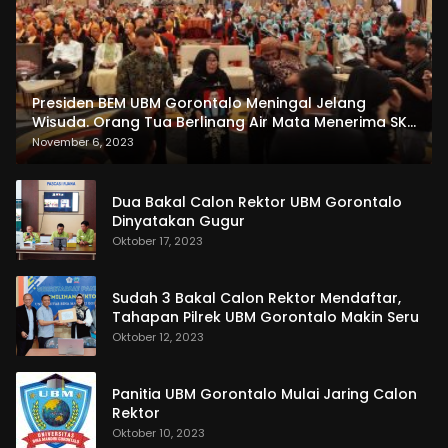
Presiden BEM UBM Gorontalo Meningal Jelang
Wisuda. Orang Tua Berlinang Air Mata Menerima SKL
dan Pemasangan Salempang
November 6, 2023
Dua Bakal Calon Rektor UBM Gorontalo
Dinyatakan Gugur
Oktober 17, 2023
Sudah 3 Bakal Calon Rektor Mendaftar,
Tahapan Pilrek UBM Gorontalo Makin Seru
Oktober 12, 2023
Panitia UBM Gorontalo Mulai Jaring Calon
Rektor
Oktober 10, 2023