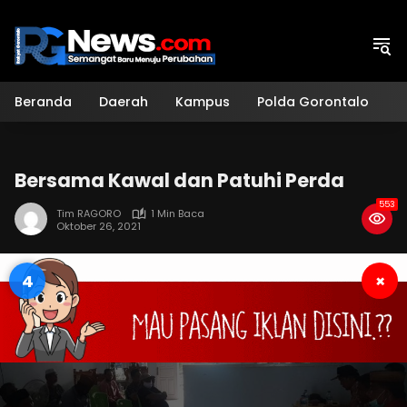
Langsung
ke
konten
Beranda
Daerah
Kampus
Polda Gorontalo
H
Bersama Kawal dan Patuhi Perda
553
Tim RAGORO
1 Min Baca
Oktober 26, 2021
3
×