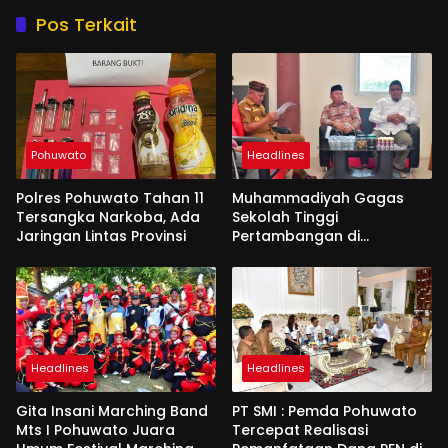
Pos Terkait
Pohuwato
Headlines
Polres Pohuwato Tahan 11
Muhammadiyah Gagas
Tersangka Narkoba, Ada
Sekolah Tinggi
Jaringan Lintas Provinsi
Pertambangan di
Pohuwato
Headlines
Headlines
Gita Insani Marching Band
PT SMI : Pemda Pohuwato
Mts I Pohuwato Juara
Tercepat Realisasi