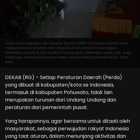
Salah satu kegiatan dari jajaran Komisi I DPRD Pohuwato, disela-sela
mengakomodir keluhan dan aspirasi masyarakat menyangkut
ketertiban umum di kecamatan Randangan, beberapa waktu lalu. Juga
tidak lupa mensosialisasikan telah adanya Perda terkait hal itu. (foto:
dok)
DEKAB (RG) – Setiap Peraturan Daerah (Perda)
yang dibuat di kabupaten/kota se Indonesia,
termasuk di kabupaten Pohuwato, tidak lain
merupakan turunan dari Undang Undang dan
peraturan dari pemerintah pusat.
Yang harapannya, agar bersama untuk ditaati oleh
masyarakat, sebagai perwujudan rakyat Indonesia
yang taat aturan, dalam menunjang aktivitas dan