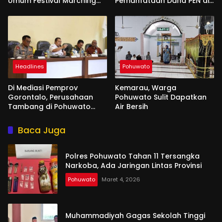
Umum Festival Marching
Pemanfataan Dana PEN di
Band di Makassar
Gorontalo
Headlines
Pohuwato
Di Mediasi Pemprov
Kemarau, Warga
Gorontalo, Perusahaan
Pohuwato Sulit Dapatkan
Tambang di Pohuwato
Air Bersih
Akan Kucurkan Tali Asih ke
Ribuan Penambang
Baca Juga
Polres Pohuwato Tahan 11 Tersangka
Narkoba, Ada Jaringan Lintas Provinsi
Pohuwato
Maret 4, 2026
Muhammadiyah Gagas Sekolah Tinggi