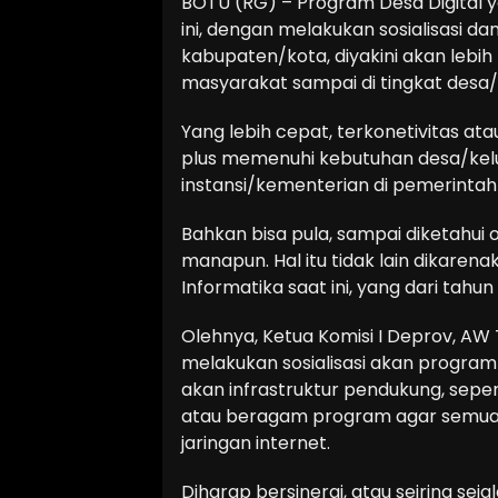
BOTU (RG) – Program Desa Digital yan
ini, dengan melakukan sosialisasi d
kabupaten/kota, diyakini akan lebi
masyarakat sampai di tingkat desa/
Yang lebih cepat, terkonetivitas at
plus memenuhi kebutuhan desa/kelura
instansi/kementerian di pemerintah
Bahkan bisa pula, sampai diketahui
manapun. Hal itu tidak lain dikaren
Informatika saat ini, yang dari tah
Olehnya, Ketua Komisi I Deprov, AW
melakukan sosialisasi akan program D
akan infrastruktur pendukung, sepe
atau beragam program agar semua d
jaringan internet.
Diharap bersinergi, atau seiring sejal