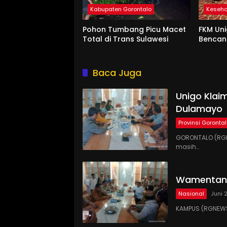
Kabupaten Gorontalo
Keseh
Pohon Tumbang Picu Macet
FKM Uni
Total di Trans Sulawesi
Benca
Baca Juga
Unigo Klaim
Dulamayo
Provinsi Goronta
GORONTALO (RGN
masih…
Wamentan 
Nasional
Juni 
KAMPUS (RGNEWS