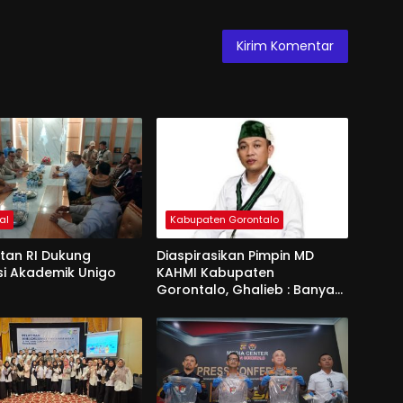
al
Kabupaten Gorontalo
an RI Dukung
Diaspirasikan Pimpin MD
si Akademik Unigo
KAHMI Kabupaten
Gorontalo, Ghalieb : Banyak
Senior Lebih Layak