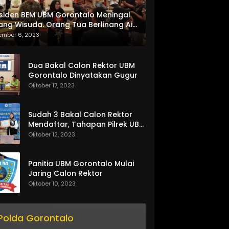
siden BEM UBM Gorontalo Meningal
ang Wisuda. Orang Tua Berlinang Air
ta Menerima SKL dan Pemasangan
ember 6, 2023
lempang
Dua Bakal Calon Rektor UBM
Gorontalo Dinyatakan Gugur
Oktober 17, 2023
Sudah 3 Bakal Calon Rektor
Mendaftar, Tahapan Pilrek UBM
Gorontalo Makin Seru
Oktober 12, 2023
Panitia UBM Gorontalo Mulai
Jaring Calon Rektor
Oktober 10, 2023
Polda Gorontalo