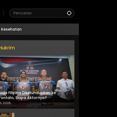
Kesehatan
Hukrim
nida Filipina Diselundupkan ke
ontalo, Siapa Aktornya?
6, 2026