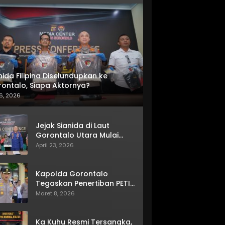
nida Filipina Diselundupkan ke
ontalo, Siapa Aktornya?
6, 2026
Jejak Sianida di Laut
Gorontalo Utara Mulai
Terkuak
April 23, 2026
Kapolda Gorontalo
Tegaskan Penertiban PETI
Terus Berjalan
Maret 8, 2026
Ka Kuhu Resmi Tersangka,