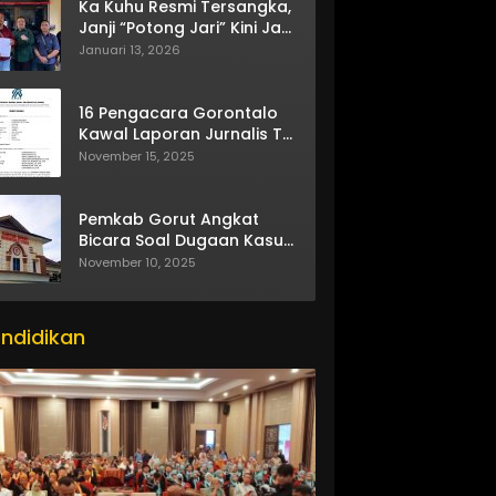
Ka Kuhu Resmi Tersangka,
Janji “Potong Jari” Kini Jadi
Bumerang
Januari 13, 2026
16 Pengacara Gorontalo
Kawal Laporan Jurnalis TV
One
November 15, 2025
Pemkab Gorut Angkat
Bicara Soal Dugaan Kasus
Asusila Oknum ASN
November 10, 2025
ndidikan