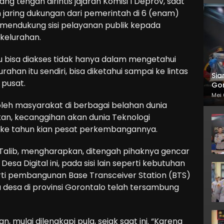
g tengah dirintis jajaran Komisi I Deprov, saat
an jaring dukungan dari pemerintah di 6 (enam)
h mendukung sisi pelayanan publik kepada
kelurahan.
au bisa diakses tidak hanya dalam mengetahui
han itu sendiri, bisa diketahui sampai ke lintas
Sia
 pusat.
Gor
Mei 
 oleh masyarakat di berbagai belahan dunia
akan, kecanggihan akan dunia Teknologi
un ke tahun kian pesat perkembangannya.
 Talib, mengharapkan, ditengah pihaknya gencar
esa Digital ini, pada sisi lain seperti kebutuhan
rti pembangunan Base Transceiver Station (BTS)
esa di provinsi Gorontalo telah tersambung
an, mulai dilengkapi pula, sejak saat ini. “Karena