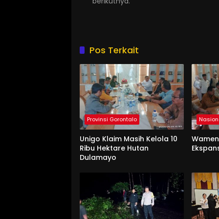
berikutnya.
Pos Terkait
Provinsi Gorontalo
Nasion
Unigo Klaim Masih Kelola 10
Wament
Ribu Hektare Hutan
Ekspan
Dulamayo