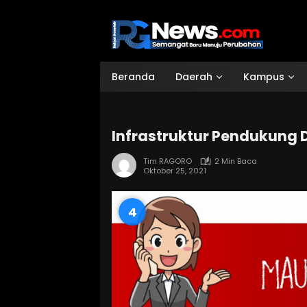
Langsung
ke
konten
Beranda
Daerah
Kampus
Infrastruktur Pendukung D
Tim RAGORO
2 Min Baca
Oktober 25, 2021
3