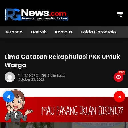
Langsung
ke
konten
Beranda
Daerah
Kampus
Polda Gorontalo
H
Lima Catatan Rekapitulasi PKK Untuk
Warga
555
Tim RAGORO
2 Min Baca
Oktober 23, 2021
3
×