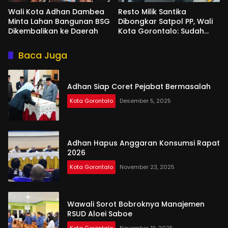
Wali Kota Adhan Dambea
Resto Milik Santika
Minta Lahan Bangunan BSG
Dibongkar Satpol PP, Wali
Dikembalikan ke Daerah
Kota Gorontalo: Sudah
Tiga Kali Kami Tegur
Baca Juga
Adhan Siap Coret Pejabat Bermasalah
Kota Gorontalo
Desember 5, 2025
Adhan Hapus Anggaran Konsumsi Rapat
2026
Kota Gorontalo
November 23, 2025
Wawali Sorot Bobroknya Manajemen
RSUD Aloei Saboe
Kota Gorontalo
November 19, 2025