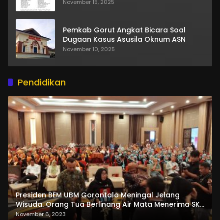
November 15, 2025
Pemkab Gorut Angkat Bicara Soal
Dugaan Kasus Asusila Oknum ASN
November 10, 2025
Pendidikan
Presiden BEM UBM Gorontalo Meningal Jelang
Wisuda. Orang Tua Berlinang Air Mata Menerima SKL
dan Pemasangan Salempang
November 6, 2023