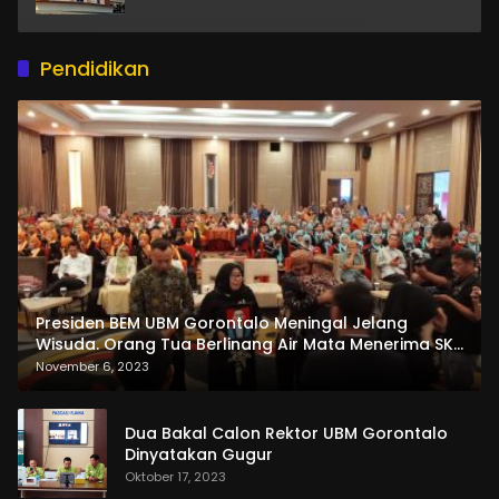
Pendidikan
Presiden BEM UBM Gorontalo Meningal Jelang
Wisuda. Orang Tua Berlinang Air Mata Menerima SKL
dan Pemasangan Salempang
November 6, 2023
Dua Bakal Calon Rektor UBM Gorontalo
Dinyatakan Gugur
Oktober 17, 2023