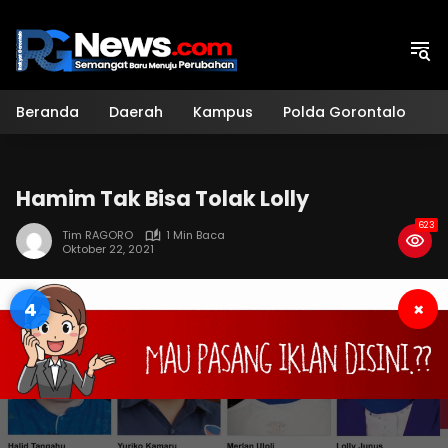
Langsung
ke
konten
Beranda
Daerah
Kampus
Polda Gorontalo
H
Hamim Tak Bisa Tolak Lolly
623
Tim RAGORO
1 Min Baca
Oktober 22, 2021
3
×