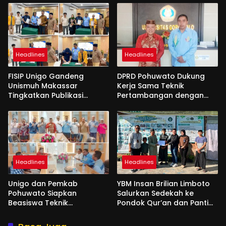
Headlines
Headlines
FISIP Unigo Gandeng
DPRD Pohuwato Dukung
Unismuh Makassar
Kerja Sama Teknik
Tingkatkan Publikasi
Pertambangan dengan
Internasional
Unigo
Headlines
Headlines
Unigo dan Pemkab
YBM Insan Brilian Limboto
Pohuwato Siapkan
Salurkan Sedekah ke
Beasiswa Teknik
Pondok Qur’an dan Panti
Pertambangan
Shirathal Ummah Bengsol