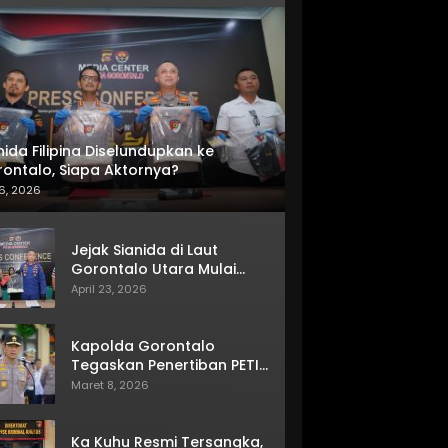
nida Filipina Diselundupkan ke
ontalo, Siapa Aktornya?
6, 2026
Jejak Sianida di Laut
Gorontalo Utara Mulai
Terkuak
April 23, 2026
Kapolda Gorontalo
Tegaskan Penertiban PETI
Terus Berjalan
Maret 8, 2026
Ka Kuhu Resmi Tersangka,