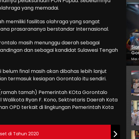
i halnya pelaksanaan PON Papua. Sebelumnya
s olahraga yang memadai.
 memiliki fasilitas olahraga yang sangat
ana prasarananya berstandar Internasional.
orontalo masih menunggu daerah sebagai
Sia
ndingan dan sebagai kandidat Sulawesi Tengah
Gor
Mei 
belum final masih akan dibahas lebih lanjut
ian termasuk kesiapan Gorontalo itu sendiri.
(ramah tamah) Pemerintah KOta Gorontalo
 Walikota Ryan F. Kono, Sektretaris Daerah Kota
inan OPD terkait di lingkungan Pemerintah Kota
set di Tahun 2020