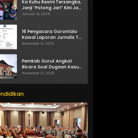
Ka Kuhu Resmi Tersangka,
Janji “Potong Jari” Kini Jadi
Bumerang
Januari 13, 2026
16 Pengacara Gorontalo
Kawal Laporan Jurnalis TV
One
November 15, 2025
Pemkab Gorut Angkat
Bicara Soal Dugaan Kasus
Asusila Oknum ASN
November 10, 2025
ndidikan