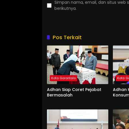
Simpan nama, email, dan situs web 
berikutnya.
Pos Terkait
Kota Gorontalo
Kota G
Adhan Siap Coret Pejabat
Adhan 
Bermasalah
Konsum