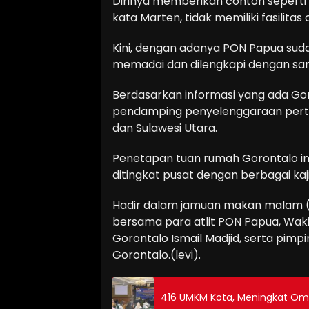
Dirinya memberikan contoh sepert
kata Marten, tidak memiliki fasilita
Kini, dengan adanya PON Papua sudah
memadai dan dilengkapi dengan sar
Berdasarkan informasi yang ada G
pendamping penyelenggaraan perta
dan Sulawesi Utara.
Penetapan tuan rumah Gorontalo ini 
ditingkat pusat dengan berbagai kaj
Hadir dalam jamuan makan malam 
bersama para atlit PON Papua, Wakil
Gorontalo Ismail Madjid, serta pimp
Gorontalo.(levi).
416 UMKM Kota, Meningkat Om