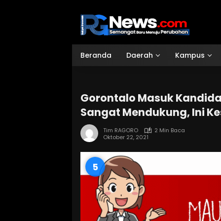
Langsung
ke
konten
Beranda
Daerah
Kampus
Gorontalo Masuk Kandidat
Sangat Mendukung, Ini K
Tim RAGORO
2 Min Baca
Oktober 22, 2021
4