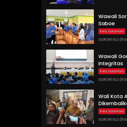
Wawali Sor
Saboe
Kota Gorontalo
GORONTALO (RGNE
Wawali Gor
Integritas
Kota Gorontalo
GORONTALO (RGNE
Wali Kota
Dikembalik
Kota Gorontalo
GORONTALO (RGN