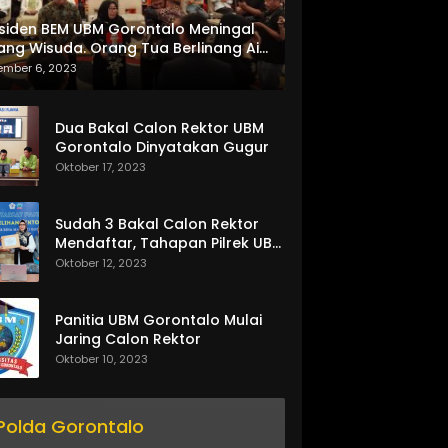
siden BEM UBM Gorontalo Meningal
ang Wisuda. Orang Tua Berlinang Air
ta Menerima SKL dan Pemasangan
ember 6, 2023
lempang
Dua Bakal Calon Rektor UBM
Gorontalo Dinyatakan Gugur
Oktober 17, 2023
Sudah 3 Bakal Calon Rektor
Mendaftar, Tahapan Pilrek UBM
Gorontalo Makin Seru
Oktober 12, 2023
Panitia UBM Gorontalo Mulai
Jaring Calon Rektor
Oktober 10, 2023
Polda Gorontalo