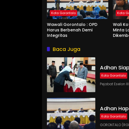
Kota Gorontalo
Kota G
Wawali Gorontalo : OPD
Wali K
Harus Berbenah Demi
Minta 
Integritas
Dikemb
Baca Juga
Adhan Siap
Kota Gorontalo
Pejabat Eselon 
Adhan Hap
Kota Gorontalo
GORONTALO (RGN