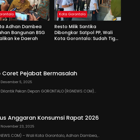
orontalo
Kota Gorontalo
ota Adhan Dambea
Resto Milik Santika
Lahan Bangunan BSG
Dibongkar Satpol PP, Wali
alikan ke Daerah
Kota Gorontalo: Sudah Tiga
Kali Kami Tegur
 Coret Pejabat Bermasalah
Desember 5, 2025
III Dilantik Pekan Depan GORONTALO (RGNEWS.COM)…
us Anggaran Konsumsi Rapat 2026
November 23, 2025
EWS.COM) – Wali Kota Gorontalo, Adhan Dambea,…