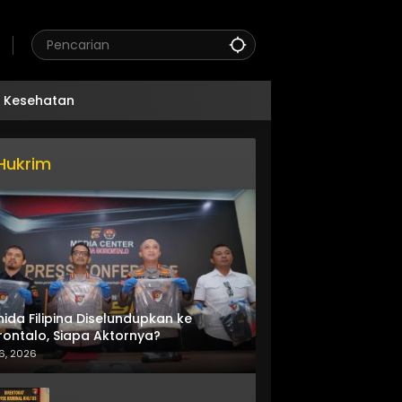
Kesehatan
Hukrim
nida Filipina Diselundupkan ke
ontalo, Siapa Aktornya?
6, 2026