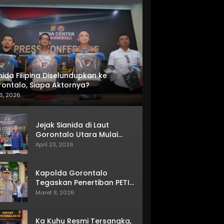
nida Filipina Diselundupkan ke
ontalo, Siapa Aktornya?
6, 2026
Jejak Sianida di Laut
Gorontalo Utara Mulai
Terkuak
April 23, 2026
Kapolda Gorontalo
Tegaskan Penertiban PETI
Terus Berjalan
Maret 8, 2026
Ka Kuhu Resmi Tersangka,