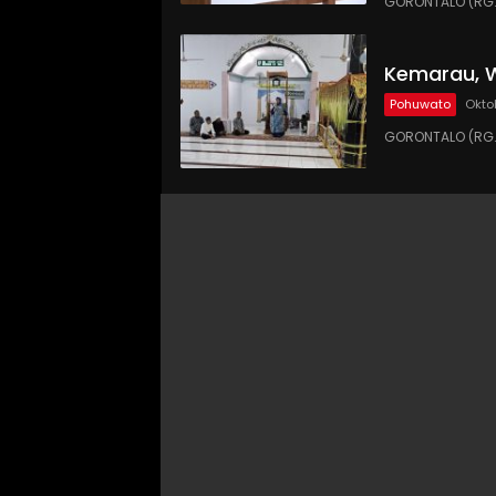
GORONTALO (RG.C
Kemarau, W
Pohuwato
Okto
GORONTALO (RG.