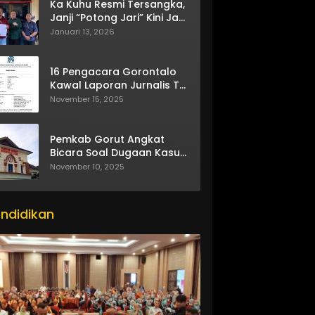
Ka Kuhu Resmi Tersangka,
Janji “Potong Jari” Kini Jadi
Bumerang
Januari 13, 2026
16 Pengacara Gorontalo
Kawal Laporan Jurnalis TV
One
November 15, 2025
Pemkab Gorut Angkat
Bicara Soal Dugaan Kasus
Asusila Oknum ASN
November 10, 2025
ndidikan