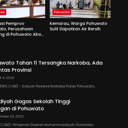
nes
Pohuwato
asi Pemprov
Kemarau, Warga Pohuwato
alo, Perusahaan
Sulit Dapatkan Air Bersih
g di Pohuwato Akan
n Tali Asih ke Ribuan
bang
uwato Tahan 11 Tersangka Narkoba, Ada
ntas Provinsi
t 4, 2026
WS.COM) – Satuan Reserse Narkoba Polres Pohuwato…
yah Gagas Sekolah Tinggi
gan di Pohuwato
ember 23, 2023
.COM)—Pimpinan Daerah Muhammadiyah Gorontalo