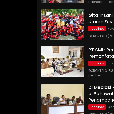
berencana akan
Gita Insan
Umum Festi
Headlines
Nov
GORONTALO (RG.
PT SMI : P
Pemanfata
Headlines
Nove
GORONTALO (RG.C
pemberi…
Di Mediasi
di Pohuwat
Penamban
Headlines
Okto