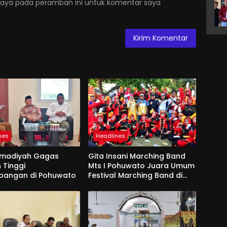
saya pada peramban ini untuk komentar saya
nes
Headlines
madiyah Gagas
Gita Insani Marching Band
 Tinggi
Mts I Pohuwato Juara Umum
bangan di Pohuwato
Festival Marching Band di
Makassar