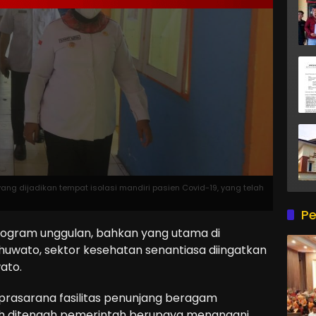
yang dijadikan tempat isolasi mandiri pasien Covid-19, yang telah
Pe
rogram unggulan, bahkan yang utama di
uwato, sektor kesehatan senantiasa diingatkan
ato.
prasarana fasilitas penunjang beragam
bih ditengah pemerintah berupaya menangani