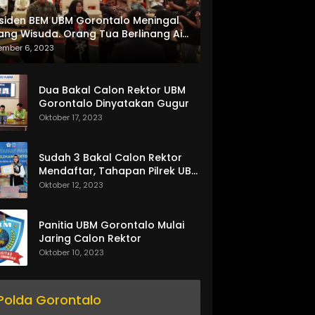
siden BEM UBM Gorontalo Meningal
ang Wisuda. Orang Tua Berlinang Air
ta Menerima SKL dan Pemasangan
ember 6, 2023
lempang
Dua Bakal Calon Rektor UBM
Gorontalo Dinyatakan Gugur
Oktober 17, 2023
Sudah 3 Bakal Calon Rektor
Mendaftar, Tahapan Pilrek UBM
Gorontalo Makin Seru
Oktober 12, 2023
Panitia UBM Gorontalo Mulai
Jaring Calon Rektor
Oktober 10, 2023
Polda Gorontalo