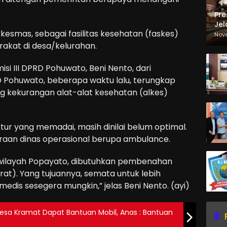
Pre
Jel
kesmas, sebagai fasilitas kesehatan (faskes)
Ma
Nov
Sa
rakat di desa/kelurahan.
si III DPRD Pohuwato, Beni Nento, dari
D Pohuwato, beberapa waktu lalu, terungkap
g kekurangan alat-alat kesehatan (alkes)
uktur yang memadai, masih dinilai belum optimal.
raan dinas operasional berupa ambulance.
i wilayah Popayato, dibutuhkan pembenahan
t). Yang tujuannya, semata untuk lebih
dis sesegera mungkin,” jelas Beni Nento. (ayi)
sa Kramat Dapat Bantuan Mobil, Anas : Bantuan