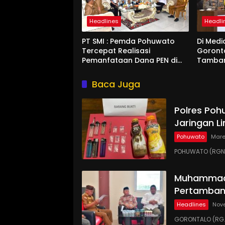
Headlines
Headli
PT SMI : Pemda Pohuwato
Di Medi
Tercepat Realisasi
Goront
Pemanfataan Dana PEN di
Tamban
Gorontalo
Kucurka
Penam
Baca Juga
Polres Poh
Jaringan Li
Pohuwato
Mare
POHUWATO (RGNE
Muhammadi
Pertamban
Headlines
Nov
GORONTALO (RG