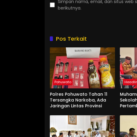
Simpan nama, email, dan situs web 
berikutnya.
Pos Terkait
Pohuwato
Headli
Polres Pohuwato Tahan 11
Muham
Tersangka Narkoba, Ada
Sekolah
Jaringan Lintas Provinsi
Pertam