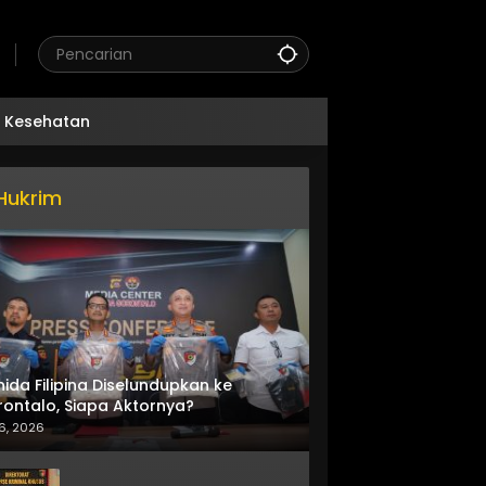
Kesehatan
Hukrim
nida Filipina Diselundupkan ke
ontalo, Siapa Aktornya?
6, 2026