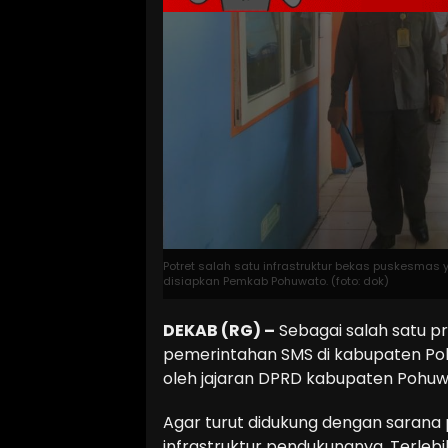
Potret salah satu infrastruktur bekas puskesmas 
disiapkan Pemkab Pohuwato. (foto: dok)
DEKAB (RG) –
Sebagai salah satu p
pemerintahan SMS di kabupaten Poh
oleh jajaran DPRD kabupaten Pohuw
Agar turut didukung dengan sarana 
infrastruktur pendukungnya. Terle