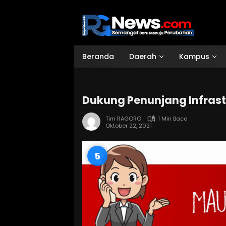
Langsung
ke
konten
Beranda
Daerah
Kampus
Dukung Penunjang Infras
Tim RAGORO
1 Min Baca
Oktober 22, 2021
4