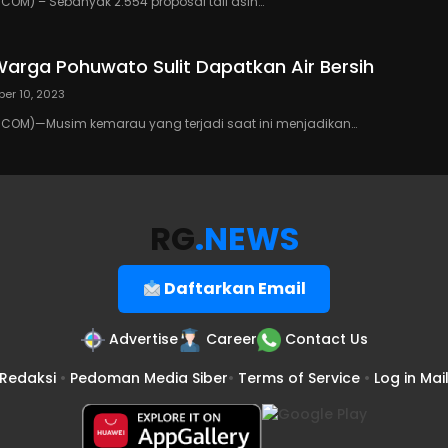
OM) – Sebanyak 2.554 proposal tali asih…
arga Pohuwato Sulit Dapatkan Air Bersih
ber 10, 2023
COM)—Musim kemarau yang terjadi saat ini menjadikan…
RG
.NEWS
Daftarkan Email
Advertise
Career
Contact Us
Redaksi
•
Pedoman Media Siber
•
Terms of Service
•
Log in Mai