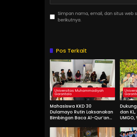
Simpan nama, email, dan situs web 
berikutnya.
Pos Terkait
Universitas Muhammadiyah
Univer
Gorontalo
Goront
Mahasiswa KKD 30
Dukung
Dulamayo Rutin Laksanakan
dan KL
Bimbingan Baca Al-Qur’an
UMGO, 
bagi Santri TPQ Fastabiqul
Hidup 
Khairat