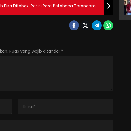
h Bisa Ditebak, Posisi Para Petahana Terancam
kan.
Ruas yang wajib ditandai
*