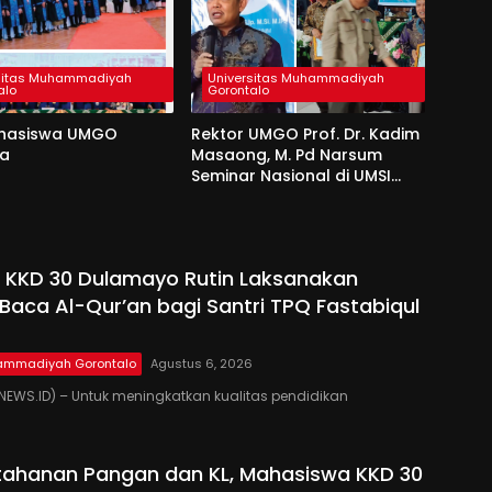
sitas Muhammadiyah
Universitas Muhammadiyah
alo
Gorontalo
hasiswa UMGO
Rektor UMGO Prof. Dr. Kadim
da
Masaong, M. Pd Narsum
Seminar Nasional di UMSI
Sinjai
 KKD 30 Dulamayo Rutin Laksanakan
Baca Al-Qur’an bagi Santri TPQ Fastabiqul
hammadiyah Gorontalo
Agustus 6, 2026
EWS.ID) – Untuk meningkatkan kualitas pendidikan
tahanan Pangan dan KL, Mahasiswa KKD 30