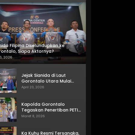
nida Filipina Diselundupkan ke
ontalo, Siapa Aktornya?
6, 2026
Jejak Sianida di Laut
Gorontalo Utara Mulai
Terkuak
April 23, 2026
Kapolda Gorontalo
Tegaskan Penertiban PETI
Terus Berjalan
Maret 8, 2026
Ka Kuhu Resmi Tersangka,