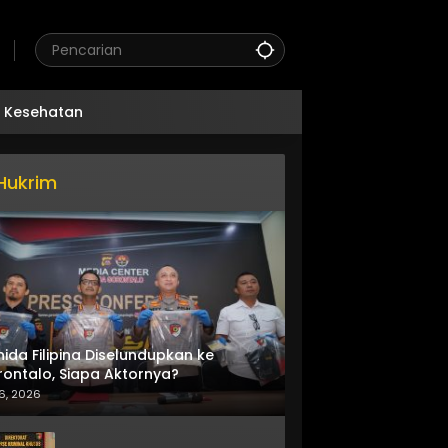
Kesehatan
Hukrim
nida Filipina Diselundupkan ke
ontalo, Siapa Aktornya?
6, 2026