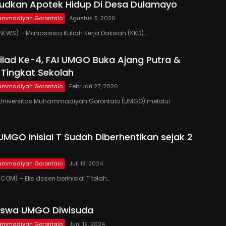
udkan Apotek Hidup Di Desa Dulamayo
hammadiyah Gorontalo
Agustus 5, 2026
EWS) – Mahasiswa Kuliah Kerja Dakwah (KKD)…
lad Ke-4, FAI UMGO Buka Ajang Putra &
i Tingkat Sekolah
hammadiyah Gorontalo
Februari 27, 2026
niversitas Muhammadiyah Gorontalo (UMGO) melalui
UMGO Inisial T Sudah Diberhentikan sejak 2
hammadiyah Gorontalo
Juli 18, 2024
OM) – Eks dosen berinisial T telah…
iswa UMGO Diwisuda
hammadiyah Gorontalo
Juni 19, 2024