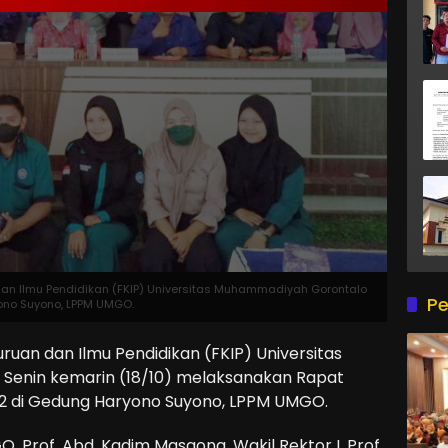
dan Ilmu Pendidikan (FKIP) Universitas Muhammadiyah Gorontalo
Pe
ono Suyono, LPPM UMGO.
ruan dan Ilmu Pendidikan (FKIP) Universitas
enin kemarin (18/10) melaksanakan Rapat
022 di Gedung Haryono Suyono, LPPM UMGO.
O, Prof. Abd. Kadim Masaong, Wakil Rektor I, Prof.