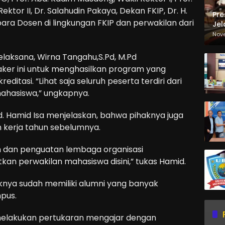
ektor II, Dr. Salahudin Pakaya, Dekan FKIP, Dr. H.
Pre
ara Dosen di lingkungan FKIP dan perwakilan dari
Jel
Ma
Nov
Sa
elaksana, Wirna Tangahu,S.Pd, M.Pd
ker ini untuk menghasilkan program yang
editasi. “Lihat saja seluruh peserta terdiri dari
ahasiswa,” ungkapnya.
bd. Hamid Isa menjelaskan, bahwa pihaknya juga
 kerja tahun sebelumnya.
 dan penguatan lembaga organisasi
an perwakilan mahasiswa disini,” tukas Hamid.
haknya sudah memiliki alumni yang banyak
pus.
elakukan pertukaran mengajar dengan