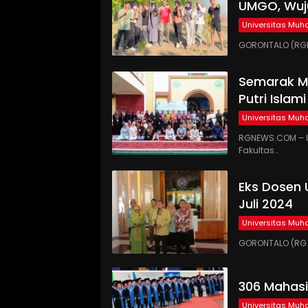
UMGO, Wuj
Universitas Mu
GORONTALO (RGN
Semarak Mi
Putri Islam
Universitas Mu
RGNEWS.COM – U
Fakultas…
Eks Dosen 
Juli 2024
Universitas Mu
GORONTALO (RG.C
306 Mahas
Universitas Mu