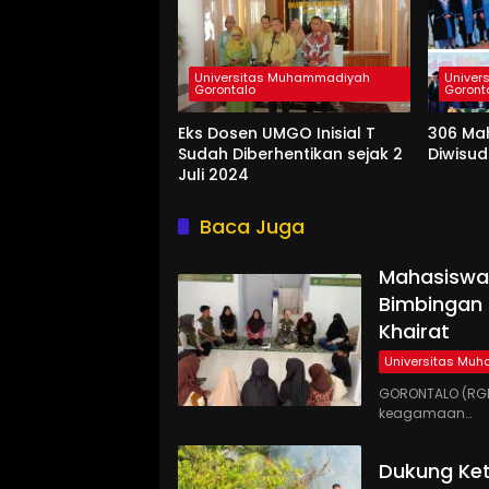
Universitas Muhammadiyah
Univer
Gorontalo
Goront
Eks Dosen UMGO Inisial T
306 Ma
Sudah Diberhentikan sejak 2
Diwisu
Juli 2024
Baca Juga
Mahasiswa
Bimbingan 
Khairat
Universitas Mu
GORONTALO (RGN
keagamaan…
Dukung Ke