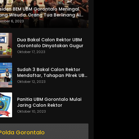
siden BEM UBM Gorontalo Meningal
ang Wisuda. Orang Tua Berlinang Air
ta Menerima SKL dan Pemasangan
ember 6, 2023
lempang
Dua Bakal Calon Rektor UBM
Gorontalo Dinyatakan Gugur
Oktober 17, 2023
Sudah 3 Bakal Calon Rektor
Mendaftar, Tahapan Pilrek UBM
Gorontalo Makin Seru
Oktober 12, 2023
Panitia UBM Gorontalo Mulai
Jaring Calon Rektor
Oktober 10, 2023
Polda Gorontalo