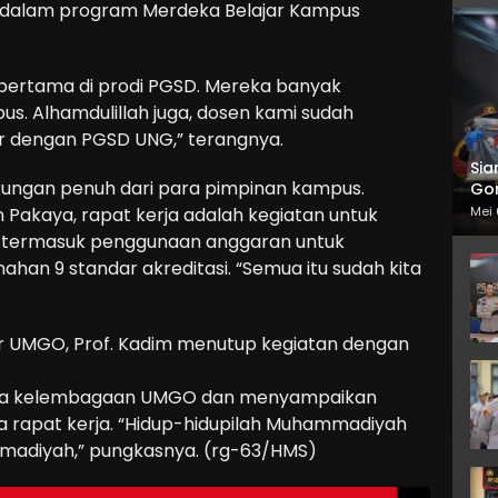
) dalam program Merdeka Belajar Kampus
 pertama di prodi PGSD. Mereka banyak
us. Alhamdulillah juga, dosen kami sudah
 dengan PGSD UNG,” terangnya.
Sia
kungan penuh dari para pimpinan kampus.
Gor
Mei 
in Pakaya, rapat kerja adalah kegiatan untuk
 termasuk penggunaan anggaran untuk
an 9 standar akreditasi. “Semua itu sudah kita
r UMGO, Prof. Kadim menutup kegiatan dengan
lola kelembagaan UMGO dan menyampaikan
a rapat kerja. “Hidup-hidupilah Muhammadiyah
madiyah,” pungkasnya. (rg-63/HMS)