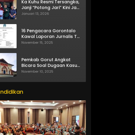
Ka Kuhu Resmi Tersangka,
Janji “Potong Jari” Kini Jadi
Bumerang
Januari 13, 2026
16 Pengacara Gorontalo
Kawal Laporan Jurnalis TV
One
November 15, 2025
Pemkab Gorut Angkat
Bicara Soal Dugaan Kasus
Asusila Oknum ASN
November 10, 2025
ndidikan