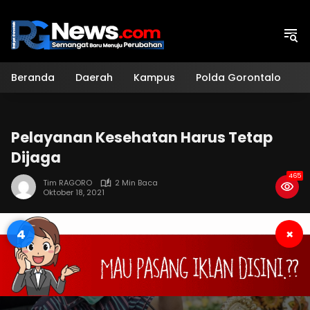
Langsung
ke
konten
Beranda
Daerah
Kampus
Polda Gorontalo
H
Pelayanan Kesehatan Harus Tetap
Dijaga
465
Tim RAGORO
2 Min Baca
Oktober 18, 2021
4
×