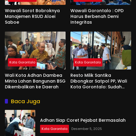
Wawali Sorot Bobroknya
Wawali Gorontalo : OPD
Manajemen RSUD Aloei
Harus Berbenah Demi
Saboe
Integritas
Kota Gorontalo
Kota Gorontalo
Wali Kota Adhan Dambea
Resto Milik Santika
Minta Lahan Bangunan BSG
Dibongkar Satpol PP, Wali
Dikembalikan ke Daerah
Kota Gorontalo: Sudah
Tiga Kali Kami Tegur
Baca Juga
Adhan Siap Coret Pejabat Bermasalah
Kota Gorontalo
Desember 5, 2025