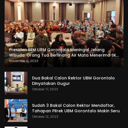
Presiden BEM UBM Gorontalo Meningal Jelang
Wisuda. Orang Tua Berlinang Air Mata Menerima SKL
dan Pemasangan Salempang
November 6, 2023
Dua Bakal Calon Rektor UBM Gorontalo
Dinyatakan Gugur
Oktober 17, 2023
Sudah 3 Bakal Calon Rektor Mendaftar,
Tahapan Pilrek UBM Gorontalo Makin Seru
Oktober 12, 2023