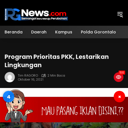
Langsung
ke
konten
Beranda
Daerah
Kampus
Polda Gorontalo
H
Program Prioritas PKK, Lestarikan
Lingkungan
532
Tim RAGORO
2 Min Baca
Oktober 16, 2021
3
×