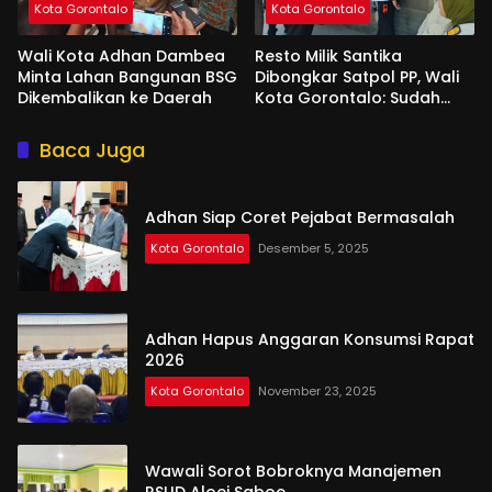
Kota Gorontalo
Kota Gorontalo
Wali Kota Adhan Dambea
Resto Milik Santika
Minta Lahan Bangunan BSG
Dibongkar Satpol PP, Wali
Dikembalikan ke Daerah
Kota Gorontalo: Sudah
Tiga Kali Kami Tegur
Baca Juga
Adhan Siap Coret Pejabat Bermasalah
Kota Gorontalo
Desember 5, 2025
Adhan Hapus Anggaran Konsumsi Rapat
2026
Kota Gorontalo
November 23, 2025
Wawali Sorot Bobroknya Manajemen
RSUD Aloei Saboe