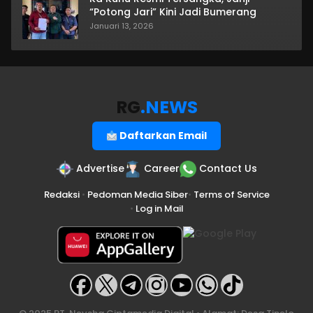
“Potong Jari” Kini Jadi Bumerang
Januari 13, 2026
RG
.NEWS
Daftarkan Email
Advertise
Career
Contact Us
Redaksi
•
Pedoman Media Siber
•
Terms of Service
•
Log in Mail