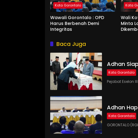
Kota Gorontalo
Kota G
Wawali Gorontalo : OPD
Wali K
Harus Berbenah Demi
Minta 
Integritas
Dikemb
Baca Juga
Adhan Siap
Kota Gorontalo
Pejabat Eselon 
Adhan Hap
Kota Gorontalo
GORONTALO (RGN