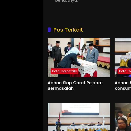
berikutnya.
Pos Terkait
Kota Gorontalo
Kota G
Adhan Siap Coret Pejabat
Adhan 
Bermasalah
Konsum