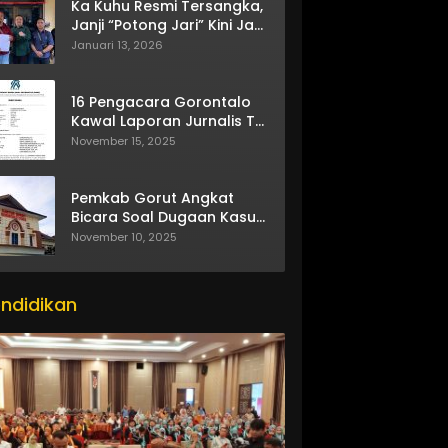
Ka Kuhu Resmi Tersangka,
Janji “Potong Jari” Kini Jadi
Bumerang
Januari 13, 2026
16 Pengacara Gorontalo
Kawal Laporan Jurnalis TV
One
November 15, 2025
Pemkab Gorut Angkat
Bicara Soal Dugaan Kasus
Asusila Oknum ASN
November 10, 2025
ndidikan