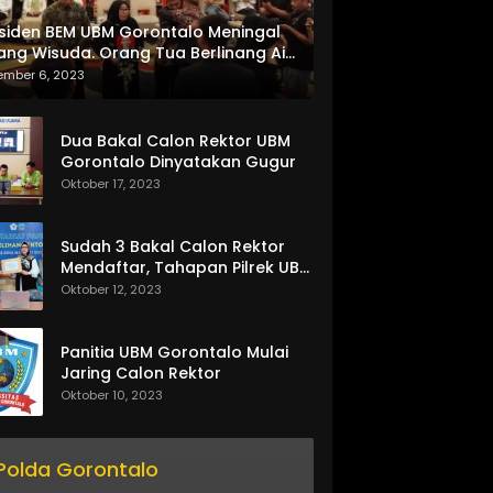
siden BEM UBM Gorontalo Meningal
ang Wisuda. Orang Tua Berlinang Air
ta Menerima SKL dan Pemasangan
ember 6, 2023
lempang
Dua Bakal Calon Rektor UBM
Gorontalo Dinyatakan Gugur
Oktober 17, 2023
Sudah 3 Bakal Calon Rektor
Mendaftar, Tahapan Pilrek UBM
Gorontalo Makin Seru
Oktober 12, 2023
Panitia UBM Gorontalo Mulai
Jaring Calon Rektor
Oktober 10, 2023
Polda Gorontalo