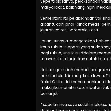
Seperti biasanya, pelaksanaan vaksin
masyarakat, baik yang ingin melak
Sementara itu pelaksanaan vaksinas
dibantu dari pihak pihak medis, peme
jajaran Polres Gorontalo Kota.
Irwan Hunawa, mengatakan bahwa v
imun tubuh.” Seperti yang sudah say
bagi tubuh, untuk itu didalam meme
masyarakat dianjurkan untuk tetap i
Hal ini juga sudah menjadi program 
perlu untuk didukung.”kata Irwan, D
fraksi Golkar ini menambahkan, did
maka jika memiliki kesempatan tak
berlanjut.
” sebelumnya saya sudah melaksanak
dengan tujuan agar masyarakat le