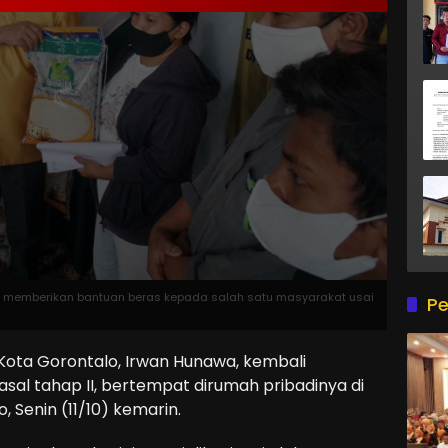
at memberikan bantuan beras kepada salah satu masyarakat usai
Pe
ota Gorontalo, Irwan Hunawa, kembali
sal tahap II, bertempat dirumah pribadinya di
 Senin (11/10) kemarin.