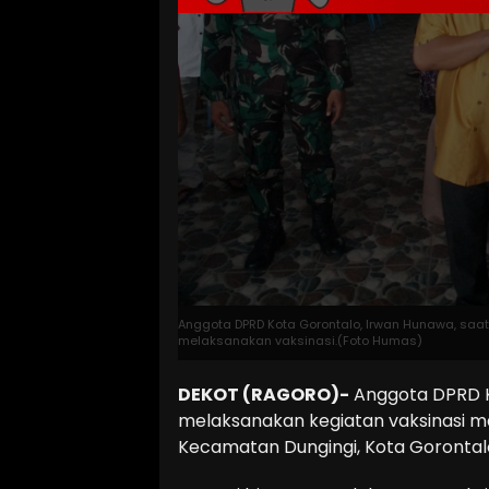
Anggota DPRD Kota Gorontalo, Irwan Hunawa, sa
melaksanakan vaksinasi.(Foto Humas)
DEKOT (RAGORO)-
Anggota DPRD K
melaksanakan kegiatan vaksinasi ma
Kecamatan Dungingi, Kota Gorontalo,