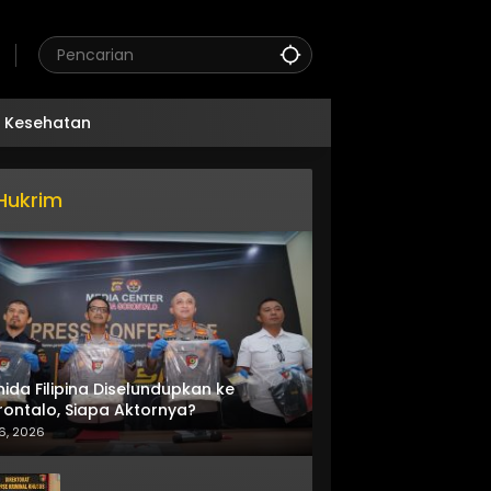
Kesehatan
Hukrim
nida Filipina Diselundupkan ke
ontalo, Siapa Aktornya?
6, 2026