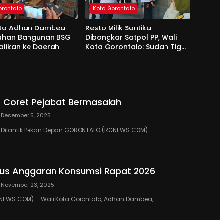
orontalo
Kota Gorontalo
ota Adhan Dambea
Resto Milik Santika
Lahan Bangunan BSG
Dibongkar Satpol PP, Wali
alikan ke Daerah
Kota Gorontalo: Sudah Tiga
Kali Kami Tegur
 Coret Pejabat Bermasalah
Desember 5, 2025
III Dilantik Pekan Depan GORONTALO (RGNEWS.COM)…
us Anggaran Konsumsi Rapat 2026
November 23, 2025
EWS.COM) – Wali Kota Gorontalo, Adhan Dambea,…