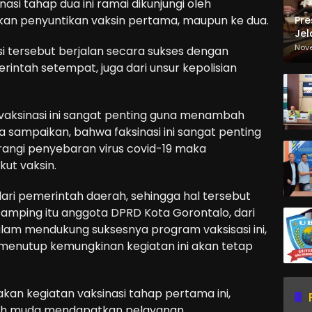
asi tahap dua ini ramai dikunjungi oleh
ukan penyuntikan vaksin pertama, maupun ke dua.
Pre
Jel
Ma
Nov
i tersebut berjalan secara sukses dengan
Sa
rintah setempat, juga dari unsur kepolisian
aksinasi ini sangat penting guna menambah
a sampaikan, bahwa faksinasi ini sangat penting
rangi penyebaran virus covid-19 maka
kut vaksin.
dari pemerintah daerah, sehingga hal tersebut
isamping itu anggota DPRD Kota Gorontalo, dari
alam mendukung suksesnya program vaksisasi ini,
 menutup kemungkinan kegiatan ini akan tetap
an kegiatan vaksinasi tahap pertama ini,
bih muda mendapatkan pelayanan.