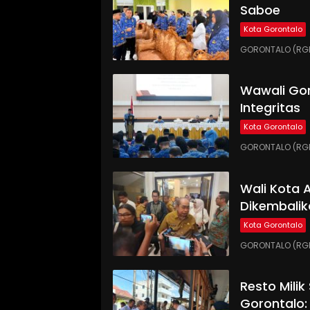
Saboe
Kota Gorontalo
GORONTALO (RGNE
Wawali Gor
Integritas
Kota Gorontalo
GORONTALO (RGNE
Wali Kota
Dikembalik
Kota Gorontalo
GORONTALO (RGN
Resto Milik
Gorontalo: