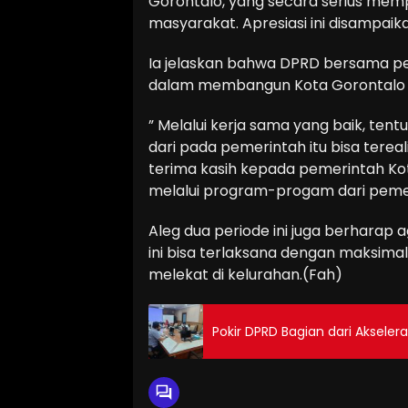
Gorontalo, yang secara serius me
masyarakat. Apresiasi ini disampaik
Ia jelaskan bahwa DPRD bersama p
dalam membangun Kota Gorontalo 
” Melalui kerja sama yang baik, ten
dari pada pemerintah itu bisa terea
terima kasih kepada pemerintah Ko
melalui program-progam dari pemerin
Aleg dua periode ini juga berharap 
ini bisa terlaksana dengan maksima
melekat di kelurahan.(Fah)
Pokir DPRD Bagian dari Aksele