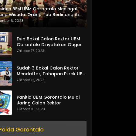
siden BEM UBM Gorontalo Meningal
ang Wisuda. Orang Tua Berlinang Air
ta Menerima SKL dan Pemasangan
ember 6, 2023
lempang
Dua Bakal Calon Rektor UBM
Gorontalo Dinyatakan Gugur
Oktober 17, 2023
Sudah 3 Bakal Calon Rektor
Mendaftar, Tahapan Pilrek UBM
Gorontalo Makin Seru
Oktober 12, 2023
Panitia UBM Gorontalo Mulai
Jaring Calon Rektor
Oktober 10, 2023
Polda Gorontalo