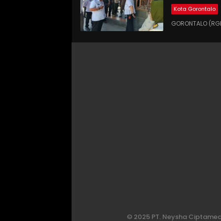
Kota Gorontalo
GORONTALO (RGN
© 2025 PT. Neysha Ciptamedi