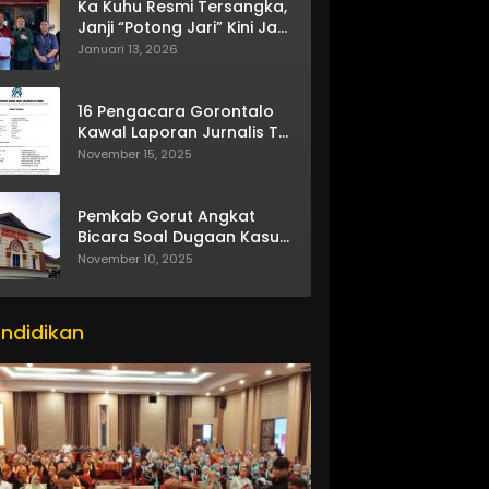
Ka Kuhu Resmi Tersangka,
Janji “Potong Jari” Kini Jadi
Bumerang
Januari 13, 2026
16 Pengacara Gorontalo
Kawal Laporan Jurnalis TV
One
November 15, 2025
Pemkab Gorut Angkat
Bicara Soal Dugaan Kasus
Asusila Oknum ASN
November 10, 2025
ndidikan