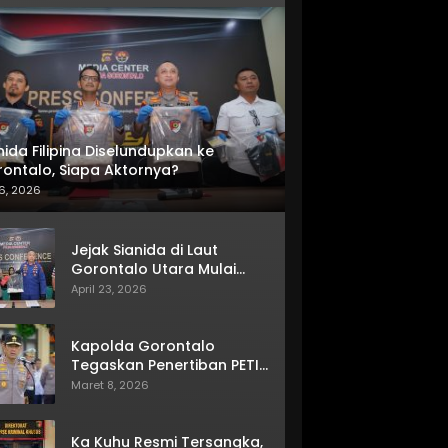
nida Filipina Diselundupkan ke
ontalo, Siapa Aktornya?
6, 2026
Jejak Sianida di Laut
Gorontalo Utara Mulai
Terkuak
April 23, 2026
Kapolda Gorontalo
Tegaskan Penertiban PETI
Terus Berjalan
Maret 8, 2026
Ka Kuhu Resmi Tersangka,