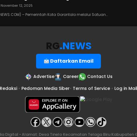
November 12, 2025
EWS.COM) – Pemerintah Kota Gorontalo melalui Satuan…
RG
.NEWS
Daftarkan Email
Advertise
Career
Contact Us
Redaksi
•
Pedoman Media Siber
•
Terms of Service
•
Log in Mai
a Digital • Alamat: Desa Tinelo Kecamatan Telaga Biru Kabupaten G