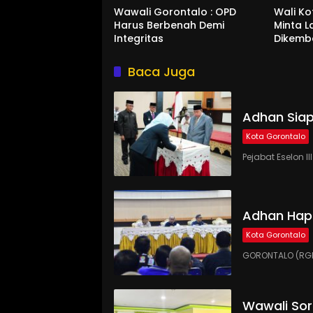
Wawali Gorontalo : OPD
Wali K
Harus Berbenah Demi
Minta 
Integritas
Dikemb
Baca Juga
Adhan Siap
Kota Gorontalo
Pejabat Eselon 
Adhan Hap
Kota Gorontalo
GORONTALO (RGN
Wawali Sor