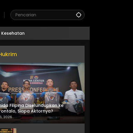
Kesehatan
Hukrim
nida Filipina Diselundupkan ke
ontalo, Siapa Aktornya?
6, 2026