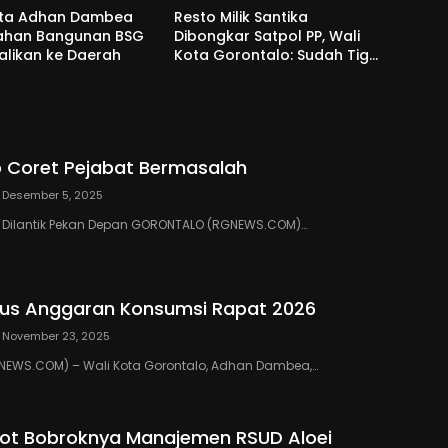
ota Adhan Dambea
Resto Milik Santika
Lahan Bangunan BSG
Dibongkar Satpol PP, Wali
alikan ke Daerah
Kota Gorontalo: Sudah Tiga
Kali Kami Tegur
 Coret Pejabat Bermasalah
Desember 5, 2025
III Dilantik Pekan Depan GORONTALO (RGNEWS.COM)…
us Anggaran Konsumsi Rapat 2026
November 23, 2025
EWS.COM) – Wali Kota Gorontalo, Adhan Dambea,…
ot Bobroknya Manajemen RSUD Aloei