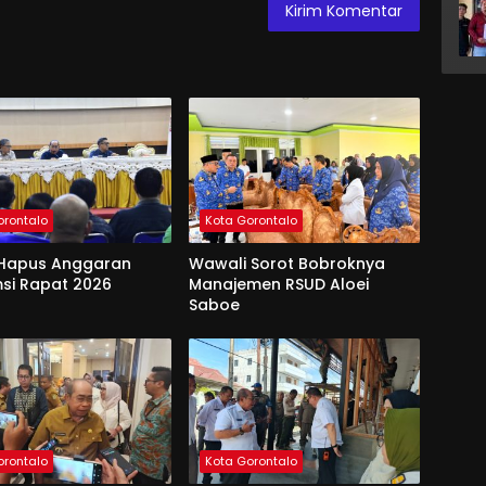
orontalo
Kota Gorontalo
Hapus Anggaran
Wawali Sorot Bobroknya
si Rapat 2026
Manajemen RSUD Aloei
Saboe
orontalo
Kota Gorontalo