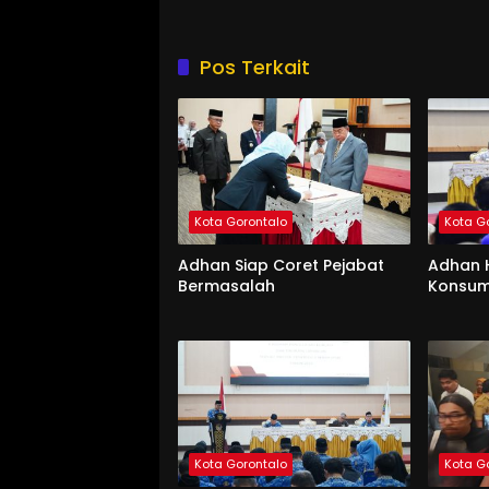
Pos Terkait
Kota Gorontalo
Kota G
Adhan Siap Coret Pejabat
Adhan 
Bermasalah
Konsum
Kota Gorontalo
Kota G