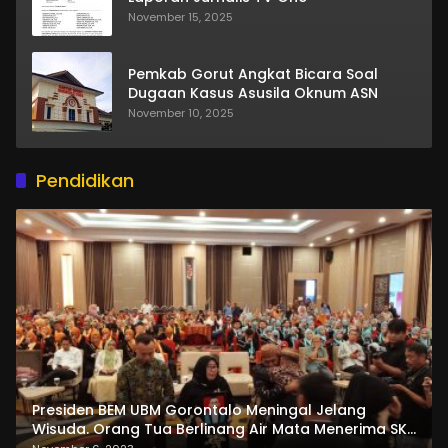
November 15, 2025
Pemkab Gorut Angkat Bicara Soal
Dugaan Kasus Asusila Oknum ASN
November 10, 2025
Pendidikan
Presiden BEM UBM Gorontalo Meningal Jelang
Wisuda. Orang Tua Berlinang Air Mata Menerima SKL
dan Pemasangan Salempang