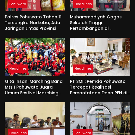
Pohuwato
Headlines
Polres Pohuwato Tahan 11
Muhammadiyah Gagas
Tersangka Narkoba, Ada
Sekolah Tinggi
Jaringan Lintas Provinsi
Pertambangan di
Pohuwato
Headlines
Headlines
Gita Insani Marching Band
PT SMI : Pemda Pohuwato
Mts I Pohuwato Juara
Tercepat Realisasi
Umum Festival Marching
Pemanfataan Dana PEN di
Band di Makassar
Gorontalo
Headlines
Pohuwato