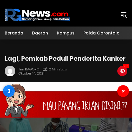
Langsung
ke
konten
Beranda
Daerah
Kampus
Polda Gorontalo
H
Lagi, Pemkab Peduli Penderita Kanker
415
Tim RAGORO
2 Min Baca
Oktober 14, 2021
2
×