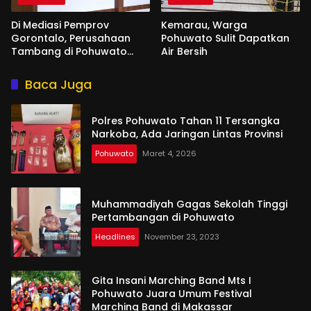
Di Mediasi Pemprov
Kemarau, Warga
Gorontalo, Perusahaan
Pohuwato Sulit Dapatkan
Tambang di Pohuwato
Air Bersih
Akan Kucurkan Tali Asih ke
Ribuan Penambang
Baca Juga
Polres Pohuwato Tahan 11 Tersangka
Narkoba, Ada Jaringan Lintas Provinsi
Pohuwato
Maret 4, 2026
Muhammadiyah Gagas Sekolah Tinggi
Pertambangan di Pohuwato
Headlines
November 23, 2023
Gita Insani Marching Band Mts I
Pohuwato Juara Umum Festival
Marching Band di Makassar