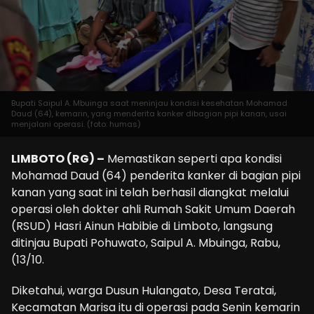
Bupati Saipul A. Mbuinga saat meninjau kondisi kesehatan Mohamad
Daud (64), kemarin, yang menderita kanker dibagian pipi kanan, usai
menjalani operasi. (foto: humas)
LIMBOTO (RG) –
Memastikan seperti apa kondisi
Mohamad Daud (64) penderita kanker di bagian pipi
kanan yang saat ini telah berhasil diangkat melalui
operasi oleh dokter ahli Rumah Sakit Umum Daerah
(RSUD) Hasri Ainun Habibie di Limboto, langsung
ditinjau Bupati Pohuwato, Saipul A. Mbuinga, Rabu,
(13/10.
Diketahui, warga Dusun Hulangato, Desa Teratai,
Kecamatan Marisa itu di operasi pada Senin kemarin