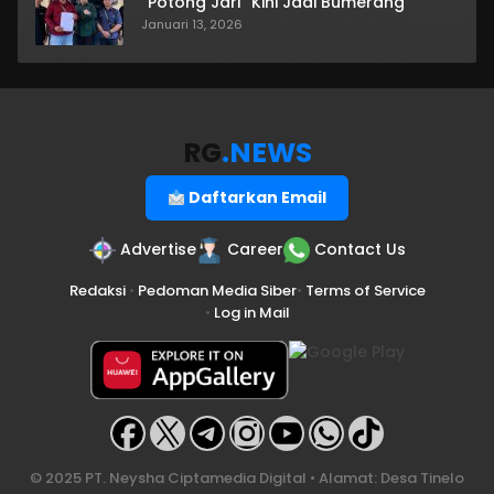
“Potong Jari” Kini Jadi Bumerang
Januari 13, 2026
RG
.NEWS
Daftarkan Email
Advertise
Career
Contact Us
Redaksi
•
Pedoman Media Siber
•
Terms of Service
•
Log in Mail
© 2025 PT. Neysha Ciptamedia Digital • Alamat: Desa Tinelo