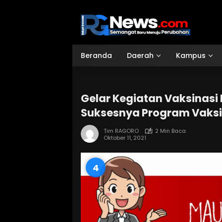
Langsung
ke
konten
Beranda
Daerah
Kampus
Gelar Kegiatan Vaksinasi
Suksesnya Program Vaksi
Tim RAGORO
2 Min Baca
Oktober 11, 2021
3