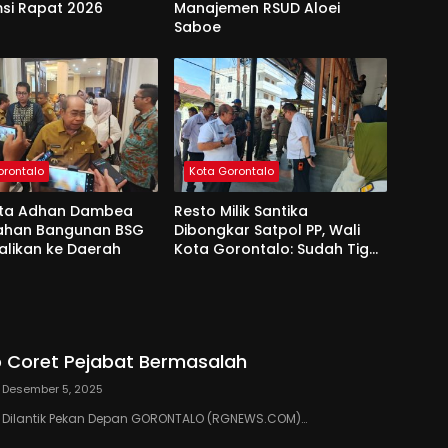
si Rapat 2026
Manajemen RSUD Aloei
Saboe
orontalo
Kota Gorontalo
ota Adhan Dambea
Resto Milik Santika
Lahan Bangunan BSG
Dibongkar Satpol PP, Wali
alikan ke Daerah
Kota Gorontalo: Sudah Tiga
Kali Kami Tegur
 Coret Pejabat Bermasalah
Desember 5, 2025
III Dilantik Pekan Depan GORONTALO (RGNEWS.COM)…