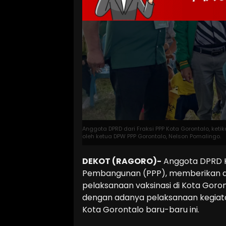
Anggota DPRD dari Fraksi PPP Kota Gorontalo, ke
oleh ketua DPW PPP Gorontalo, Nelson Pomalingo.
DEKOT (RAGORO)-
Anggota DPRD Ko
Pembangunan (PPP), memberikan d
pelaksanaan vaksinasi di Kota Goron
dengan adanya pelaksanaan kegiata
Kota Gorontalo baru-baru ini.