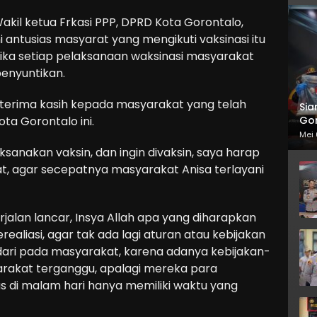
akil ketua Frkasi PPP, DPRD Kota Gorontalo,
 antusias masyarat yang mengikuti vaksinasi itu
 jika setiap pelaksanaan waksinasi masyarakat
penyuntikan.
rterima kasih kepada masyarakat yang telah
Sia
Gor
ta Gorontalo ini.
Mei 
sanakan vaksin, dan ingin divaksin, saya harap
, agar secepatnya masyarakat Anisa terlayani
rjalan lancar, Insya Allah apa yang diharapkan
ealiasi, agar tak ada lagi aturan atau kebijakan
dari pada masyarakat, karena adanya kebijakan-
arakat terganggu, apalagi mereka para
s di malam hari hanya memiliki waktu yang