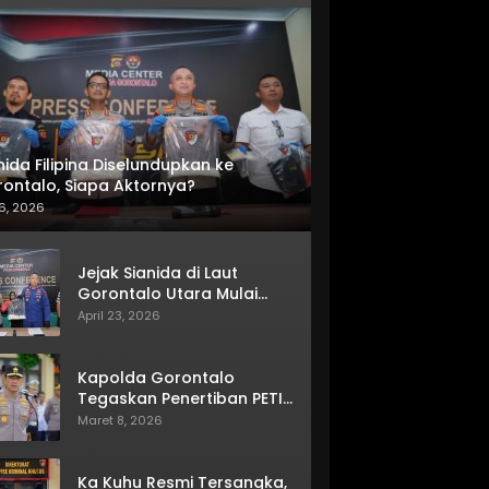
nida Filipina Diselundupkan ke
ontalo, Siapa Aktornya?
6, 2026
Jejak Sianida di Laut
Gorontalo Utara Mulai
Terkuak
April 23, 2026
Kapolda Gorontalo
Tegaskan Penertiban PETI
Terus Berjalan
Maret 8, 2026
Ka Kuhu Resmi Tersangka,