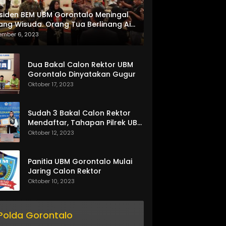
siden BEM UBM Gorontalo Meningal
ang Wisuda. Orang Tua Berlinang Air
ta Menerima SKL dan Pemasangan
ember 6, 2023
lempang
Dua Bakal Calon Rektor UBM
Gorontalo Dinyatakan Gugur
Oktober 17, 2023
Sudah 3 Bakal Calon Rektor
Mendaftar, Tahapan Pilrek UBM
Gorontalo Makin Seru
Oktober 12, 2023
Panitia UBM Gorontalo Mulai
Jaring Calon Rektor
Oktober 10, 2023
Polda Gorontalo