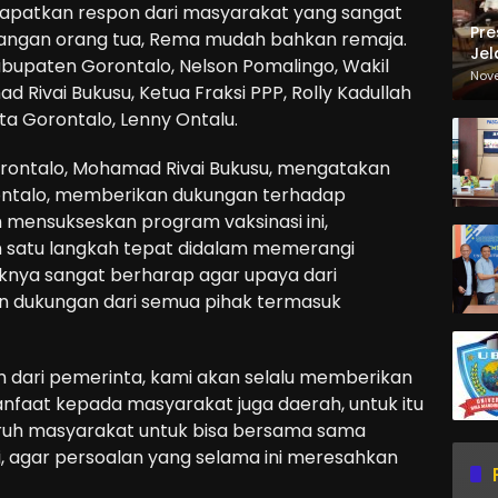
apatkan respon dari masyarakat yang sangat
Pre
 kalangan orang tua, Rema mudah bahkan remaja.
Jel
i Kabupaten Gorontalo, Nelson Pomalingo, Wakil
Ma
Nov
Rivai Bukusu, Ketua Fraksi PPP, Rolly Kadullah
Sa
ta Gorontalo, Lenny Ontalu.
rontalo, Mohamad Rivai Bukusu, mengatakan
rontalo, memberikan dukungan terhadap
 mensukseskan program vaksinasi ini,
n satu langkah tepat didalam memerangi
aknya sangat berharap agar upaya dari
an dukungan dari semua pihak termasuk
m dari pemerinta, kami akan selalu memberikan
nfaat kepada masyarakat juga daerah, untuk itu
uruh masyarakat untuk bisa bersama sama
, agar persoalan yang selama ini meresahkan