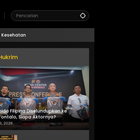
Kesehatan
Hukrim
nida Filipina Diselundupkan ke
ontalo, Siapa Aktornya?
6, 2026