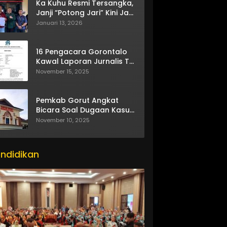
Ka Kuhu Resmi Tersangka,
Janji “Potong Jari” Kini Jadi
Bumerang
Januari 13, 2026
16 Pengacara Gorontalo
Kawal Laporan Jurnalis TV
One
November 15, 2025
Pemkab Gorut Angkat
Bicara Soal Dugaan Kasus
Asusila Oknum ASN
November 10, 2025
ndidikan