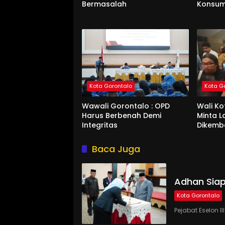
Bermasalah
Konsum
Kota Gorontalo
Kota G
Wawali Gorontalo : OPD
Wali K
Harus Berbenah Demi
Minta 
Integritas
Dikemb
Baca Juga
Adhan Siap
Kota Gorontalo
Pejabat Eselon 