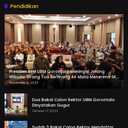
Pendidikan
Presiden BEM UBM Gorontalo Meningal Jelang
Wisuda. Orang Tua Berlinang Air Mata Menerima SKL
dan Pemasangan Salempang
November 6, 2023
Dua Bakal Calon Rektor UBM Gorontalo
Dinyatakan Gugur
Oktober 17, 2023
Sudah 3 Bakal Calon Rektor Mendaftar,