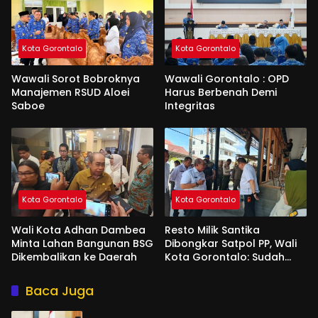
Kota Gorontalo
Kota Gorontalo
Wawali Sorot Bobroknya
Wawali Gorontalo : OPD
Manajemen RSUD Aloei
Harus Berbenah Demi
Saboe
Integritas
Kota Gorontalo
Kota Gorontalo
Wali Kota Adhan Dambea
Resto Milik Santika
Minta Lahan Bangunan BSG
Dibongkar Satpol PP, Wali
Dikembalikan ke Daerah
Kota Gorontalo: Sudah
Tiga Kali Kami Tegur
Baca Juga