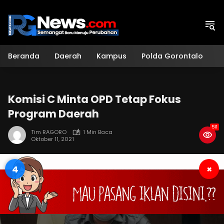
Langsung
ke
konten
Beranda
Daerah
Kampus
Polda Gorontalo
H
Komisi C Minta OPD Tetap Fokus
Program Daerah
511
Tim RAGORO
1 Min Baca
Oktober 11, 2021
3
×