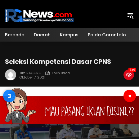
Langsung
ke
konten
Beranda
Daerah
Kampus
Polda Gorontalo
H
Seleksi Kompetensi Dasar CPNS
646
Tim RAGORO
1 Min Baca
Oktober 7, 2021
2
×