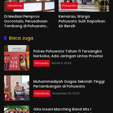
Headlines
Pohuwato
Di Mediasi Pemprov
Kemarau, Warga
Gorontalo, Perusahaan
Pohuwato Sulit Dapatkan
Tambang di Pohuwato
Air Bersih
Akan Kucurkan Tali Asih ke
Ribuan Penambang
Baca Juga
Polres Pohuwato Tahan 11 Tersangka
Narkoba, Ada Jaringan Lintas Provinsi
Pohuwato
Maret 4, 2026
Muhammadiyah Gagas Sekolah Tinggi
Pertambangan di Pohuwato
Headlines
November 23, 2023
Gita Insani Marching Band Mts I