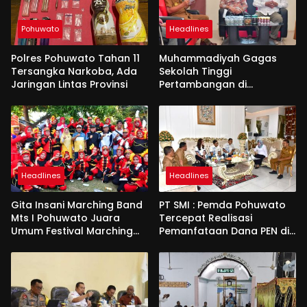
Pohuwato
Headlines
Polres Pohuwato Tahan 11
Muhammadiyah Gagas
Tersangka Narkoba, Ada
Sekolah Tinggi
Jaringan Lintas Provinsi
Pertambangan di
Pohuwato
Headlines
Headlines
Gita Insani Marching Band
PT SMI : Pemda Pohuwato
Mts I Pohuwato Juara
Tercepat Realisasi
Umum Festival Marching
Pemanfataan Dana PEN di
Band di Makassar
Gorontalo