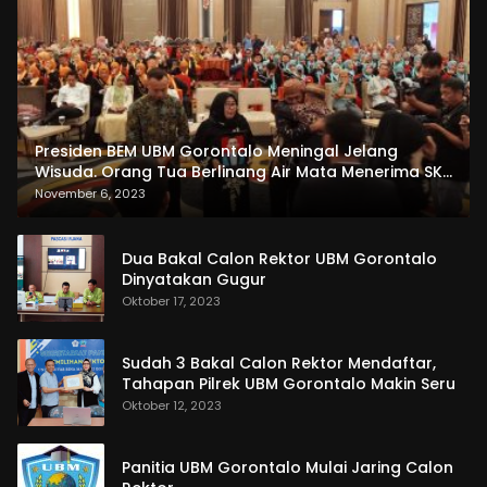
Presiden BEM UBM Gorontalo Meningal Jelang
Wisuda. Orang Tua Berlinang Air Mata Menerima SKL
dan Pemasangan Salempang
November 6, 2023
Dua Bakal Calon Rektor UBM Gorontalo
Dinyatakan Gugur
Oktober 17, 2023
Sudah 3 Bakal Calon Rektor Mendaftar,
Tahapan Pilrek UBM Gorontalo Makin Seru
Oktober 12, 2023
Panitia UBM Gorontalo Mulai Jaring Calon