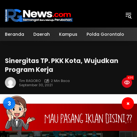
Langsung
ke
konten
Beranda
Daerah
Kampus
Polda Gorontalo
H
Sinergitas TP. PKK Kota, Wujudkan
Program Kerja
436
Tim RAGORO
2 Min Baca
September 30, 2021
2
×