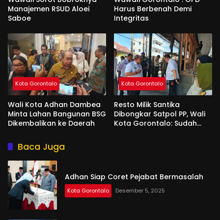
Manajemen RSUD Aloei
Harus Berbenah Demi
Saboe
Integritas
Kota Gorontalo
Kota Gorontalo
Wali Kota Adhan Dambea
Resto Milik Santika
Minta Lahan Bangunan BSG
Dibongkar Satpol PP, Wali
Dikembalikan ke Daerah
Kota Gorontalo: Sudah
Tiga Kali Kami Tegur
Baca Juga
Adhan Siap Coret Pejabat Bermasalah
Kota Gorontalo
Desember 5, 2025