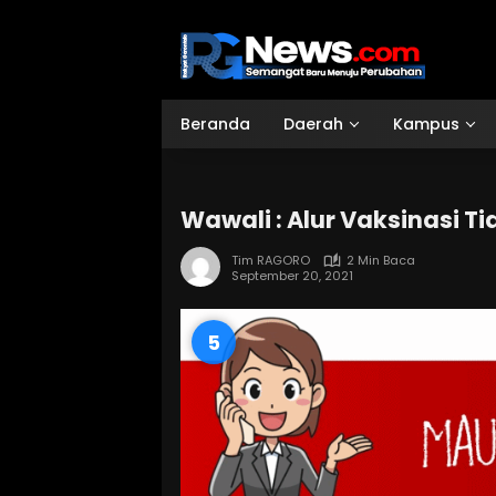
Langsung
ke
konten
Beranda
Daerah
Kampus
Wawali : Alur Vaksinasi 
Tim RAGORO
2 Min Baca
September 20, 2021
4