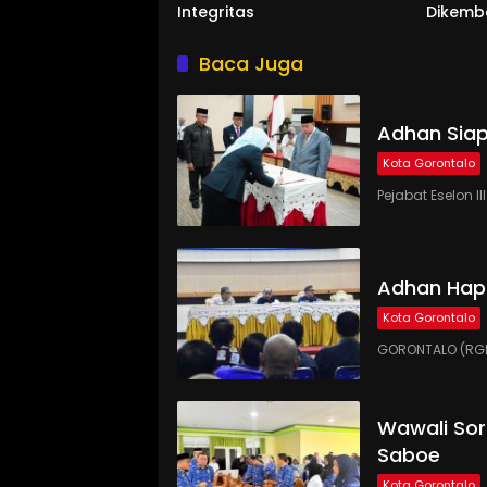
Integritas
Dikemb
Baca Juga
Adhan Siap
Kota Gorontalo
Pejabat Eselon 
Adhan Hap
Kota Gorontalo
GORONTALO (RGN
Wawali Sor
Saboe
Kota Gorontalo