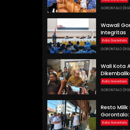
GORONTALO (RGNE
Wawali Gor
Integritas
Kota Gorontalo
GORONTALO (RGNE
Wali Kota
Dikembalik
Kota Gorontalo
GORONTALO (RGN
Resto Milik
Gorontalo:
Kota Gorontalo