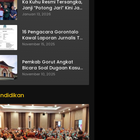
Ka Kuhu Resmi Tersangka,
Janji “Potong Jari” Kini Jadi
Bumerang
Januari 13, 2026
16 Pengacara Gorontalo
Kawal Laporan Jurnalis TV
One
November 15, 2025
Pemkab Gorut Angkat
Bicara Soal Dugaan Kasus
Asusila Oknum ASN
November 10, 2025
ndidikan