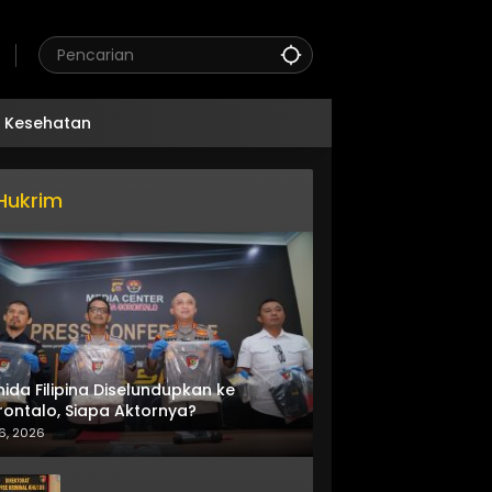
Kesehatan
Hukrim
nida Filipina Diselundupkan ke
ontalo, Siapa Aktornya?
6, 2026