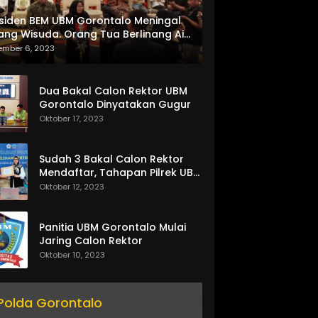
siden BEM UBM Gorontalo Meningal
ang Wisuda. Orang Tua Berlinang Air
ta Menerima SKL dan Pemasangan
ember 6, 2023
lempang
Dua Bakal Calon Rektor UBM
Gorontalo Dinyatakan Gugur
Oktober 17, 2023
Sudah 3 Bakal Calon Rektor
Mendaftar, Tahapan Pilrek UBM
Gorontalo Makin Seru
Oktober 12, 2023
Panitia UBM Gorontalo Mulai
Jaring Calon Rektor
Oktober 10, 2023
Polda Gorontalo