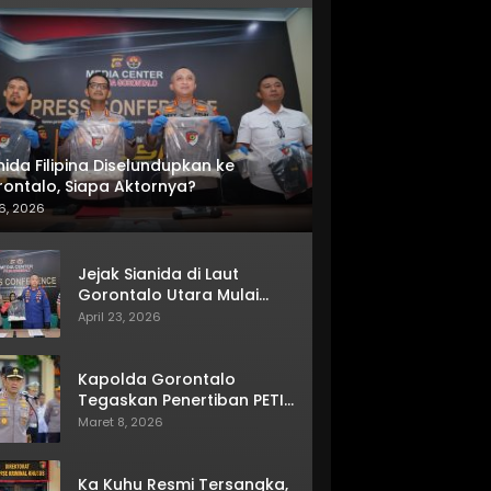
nida Filipina Diselundupkan ke
ontalo, Siapa Aktornya?
6, 2026
Jejak Sianida di Laut
Gorontalo Utara Mulai
Terkuak
April 23, 2026
Kapolda Gorontalo
Tegaskan Penertiban PETI
Terus Berjalan
Maret 8, 2026
Ka Kuhu Resmi Tersangka,