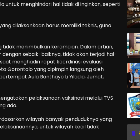
o untuk menghindari hal tidak di inginkan, seperti
Pre
Jel
Ma
Nov
ang dilaksankaan harus memiliki teknis, guna
Sa
ng tidak menimbulkan keramaian. Dalam artian,
ur dengan sebaik-baiknya, tidak akan terjadi hal-
n saat menghadiri rapat koordinasi evaluasi
ota Gorontalo yang dipimpin langsung oleh
ertempat Aula Banthayo Li Yiladia, Jumat,
mengatakan pelaksanaan vaksinasi melalui TVS
ng ada.
erdasarkan wilayah banyak penduduknya yang
elaksanaannya, untuk wilayah kecil tidak