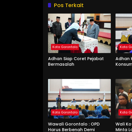
Pos Terkait
Kota Gorontalo
Kota G
Adhan Siap Coret Pejabat
Adhan 
Bermasalah
Konsum
Kota Gorontalo
Kota G
Wawali Gorontalo : OPD
Wali K
Harus Berbenah Demi
Minta 