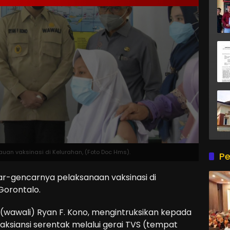
uan vaksinasi di Kelurahan, (Foto Doc Hms).
Pe
-gencarnya pelaksanaan vaksinasi di
Gorontalo.
a (wawali) Ryan F. Kono, mengintruksikan kepada
aksiansi serentak melalui gerai TVS (tempat