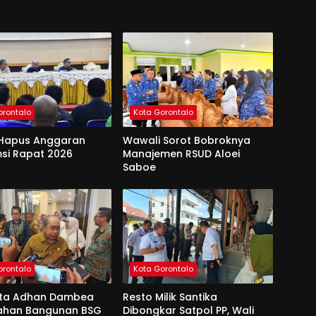
orontalo
Kota Gorontalo
Hapus Anggaran
Wawali Sorot Bobroknya
si Rapat 2026
Manajemen RSUD Aloei
Saboe
orontalo
Kota Gorontalo
ota Adhan Dambea
Resto Milik Santika
Lahan Bangunan BSG
Dibongkar Satpol PP, Wali