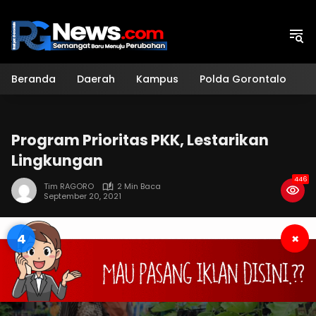
Langsung
ke
konten
Beranda
Daerah
Kampus
Polda Gorontalo
H
Program Prioritas PKK, Lestarikan
Lingkungan
446
Tim RAGORO
2 Min Baca
September 20, 2021
3
×