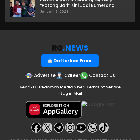
“Potong Jari” Kini Jadi Bumerang
Januari 13, 2026
RG
.NEWS
Daftarkan Email
Advertise
Career
Contact Us
Redaksi
•
Pedoman Media Siber
•
Terms of Service
•
Log in Mail