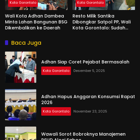
Kota Gorontalo
Kota Gorontalo
Wali Kota Adhan Dambea
Resto Milik Santika
Minta Lahan Bangunan BSG
Dibongkar Satpol PP, Wali
Dikembalikan ke Daerah
Kota Gorontalo: Sudah
Tiga Kali Kami Tegur
Baca Juga
Adhan Siap Coret Pejabat Bermasalah
Kota Gorontalo
Desember 5, 2025
Adhan Hapus Anggaran Konsumsi Rapat
2026
Kota Gorontalo
November 23, 2025
Wawali Sorot Bobroknya Manajemen
RSUD Aloei Saboe