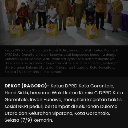
Ketua DPRD Kota Gorontalo, Hardi Sidiki, bersama Wakil ketua Komisi C
DPRD Kota Gorontalo, Irwan Hunawa, saat berposese bersama dengan
Gubernur Rusli Habibie, Wakil walikota Ryan Kono, serta masyarakat
disela sela pelaksanaan kegiatan baktis sosial NKRI peduli, bertempat
di Kelurahan Dulomo Utara dan Kelurahan Sipatana, Kota Gorontalo,
Selasa (7/9) kemarin. (Foto Humas)
DEKOT (RAGORO)-
Ketua DPRD Kota Gorontalo,
Hardi Sidiki, bersama Wakil ketua Komisi C DPRD Kota
Gorontalo, Irwan Hunawa, menghairi kegiatan baktis
sosial NKRI peduli, bertempat di Kelurahan Dulomo
Utara dan Kelurahan Sipatana, Kota Gorontalo,
Selasa (7/9) kemarin.