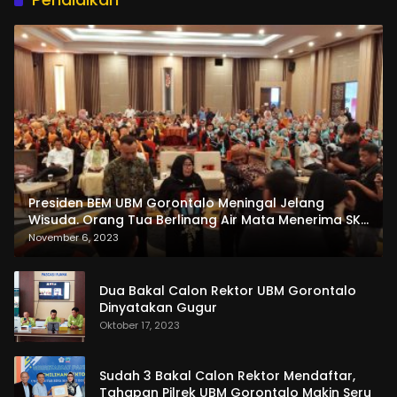
Presiden BEM UBM Gorontalo Meningal Jelang
Wisuda. Orang Tua Berlinang Air Mata Menerima SKL
dan Pemasangan Salempang
November 6, 2023
Dua Bakal Calon Rektor UBM Gorontalo
Dinyatakan Gugur
Oktober 17, 2023
Sudah 3 Bakal Calon Rektor Mendaftar,
Tahapan Pilrek UBM Gorontalo Makin Seru