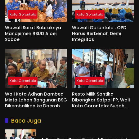
Kota Gorontalo
Kota Gorontalo
Wawali Sorot Bobroknya
Wawali Gorontalo : OPD
Manajemen RSUD Aloei
Harus Berbenah Demi
Saboe
Integritas
Kota Gorontalo
Kota Gorontalo
Wali Kota Adhan Dambea
Resto Milik Santika
Minta Lahan Bangunan BSG
Dibongkar Satpol PP, Wali
Dikembalikan ke Daerah
Kota Gorontalo: Sudah
Tiga Kali Kami Tegur
Baca Juga