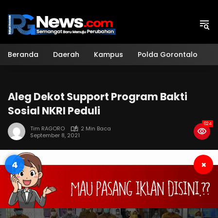
Langsung
ke
konten
Beranda
Daerah
Kampus
Polda Gorontalo
H
Aleg Dekot Support Program Bakti
Sosial NKRI Peduli
624
Tim RAGORO
2 Min Baca
September 8, 2021
3
×