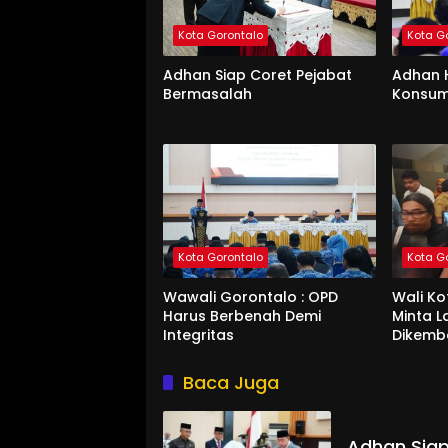
Kota Gorontalo
Kota G
Adhan Siap Coret Pejabat
Adhan 
Bermasalah
Konsum
Kota Gorontalo
Kota G
Wawali Gorontalo : OPD
Wali K
Harus Berbenah Demi
Minta 
Integritas
Dikemb
Baca Juga
Adhan Siap