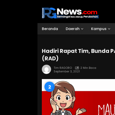
Langsung
ke
konten
Beranda
Daerah
Kampus
Hadiri Rapat Tim, Bunda 
(RAD)
Tim RAGORO
2 Min Baca
September 3, 2021
0