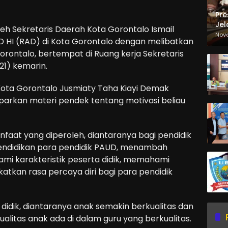
Pre
Jel
eh Sekretaris Daerah Kota Gorontalo Ismail
Ma
Nov
D HI (RAD) di Kota Gorontalo dengan melibatkan
Sa
rontalo, bertempat di Ruang kerja Sekretaris
21) kemarin.
ota Gorontalo Jusmiaty Taha Kiayi Demak
arkan materi pendek tentang motivasi beliau
nfaat yang diperoleh, diantaranya bagi pendidik
ndidikan para pendidik PAUD, menambah
 karakteristik peserta didik, memahami
kan rasa percaya diri bagi para pendidik
didik, diantaranya anak semakin berkualitas dan
alitas anak ada di dalam guru yang berkualitas.