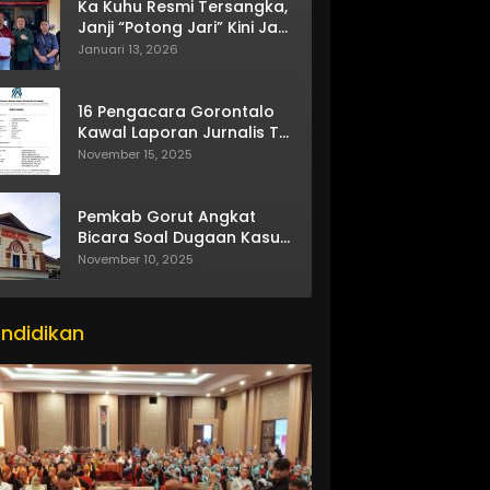
Ka Kuhu Resmi Tersangka,
Janji “Potong Jari” Kini Jadi
Bumerang
Januari 13, 2026
16 Pengacara Gorontalo
Kawal Laporan Jurnalis TV
One
November 15, 2025
Pemkab Gorut Angkat
Bicara Soal Dugaan Kasus
Asusila Oknum ASN
November 10, 2025
ndidikan