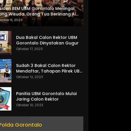
siden BEM UBM Gorontalo Meningal
ang Wisuda. Orang Tua Berlinang Air
ta Menerima SKL dan Pemasangan
ember 6, 2023
lempang
Dua Bakal Calon Rektor UBM
Gorontalo Dinyatakan Gugur
Oktober 17, 2023
Sudah 3 Bakal Calon Rektor
Mendaftar, Tahapan Pilrek UBM
Gorontalo Makin Seru
Oktober 12, 2023
Panitia UBM Gorontalo Mulai
Jaring Calon Rektor
Oktober 10, 2023
Polda Gorontalo