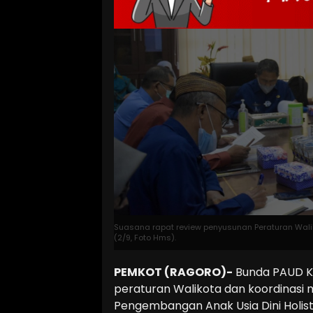
Suasana rapat review penyusunan Peraturan Wali
(2/9, Foto Hms).
PEMKOT (RAGORO)-
Bunda PAUD Ko
peraturan Walikota dan koordinasi
Pengembangan Anak Usia Dini Holisti