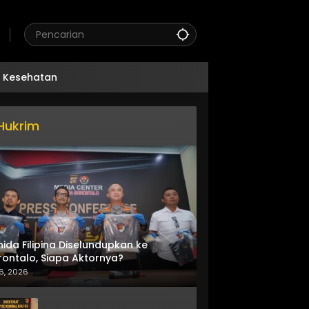
Kesehatan
Hukrim
nida Filipina Diselundupkan ke
ontalo, Siapa Aktornya?
6, 2026