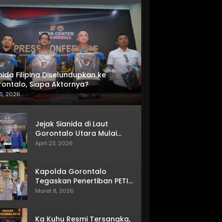
nida Filipina Diselundupkan ke
ontalo, Siapa Aktornya?
6, 2026
Jejak Sianida di Laut
Gorontalo Utara Mulai
Terkuak
April 23, 2026
Kapolda Gorontalo
Tegaskan Penertiban PETI
Terus Berjalan
Maret 8, 2026
Ka Kuhu Resmi Tersangka,