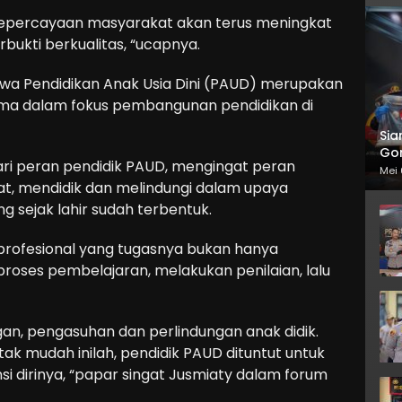
epercayaan masyarakat akan terus meningkat
bukti berkualitas, “ucapnya.
hwa Pendidikan Anak Usia Dini (PAUD) merupakan
ama dalam fokus pembangunan pendidikan di
Sia
Gor
ari peran pendidik PAUD, mengingat peran
Mei 
, mendidik dan melindungi dalam upaya
 sejak lahir sudah terbentuk.
rofesional yang tugasnya bukan hanya
ses pembelajaran, melakukan penilaian, lalu
n, pengasuhan dan perlindungan anak didik.
ak mudah inilah, pendidik PAUD dituntut untuk
 dirinya, “papar singat Jusmiaty dalam forum