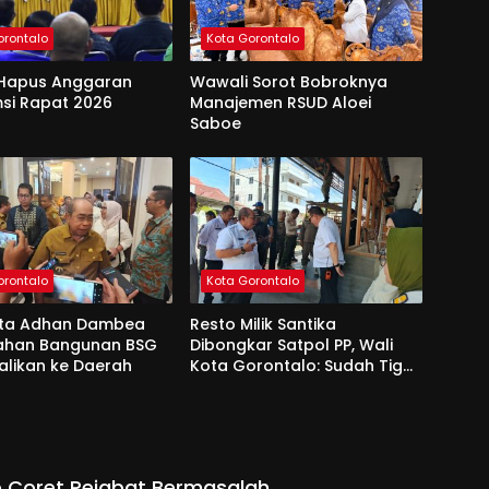
orontalo
Kota Gorontalo
Hapus Anggaran
Wawali Sorot Bobroknya
si Rapat 2026
Manajemen RSUD Aloei
Saboe
orontalo
Kota Gorontalo
ota Adhan Dambea
Resto Milik Santika
Lahan Bangunan BSG
Dibongkar Satpol PP, Wali
alikan ke Daerah
Kota Gorontalo: Sudah Tiga
Kali Kami Tegur
 Coret Pejabat Bermasalah