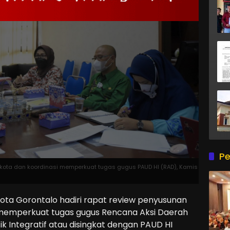
Pe
kota dan koordinasi memperkuat tugas gugus PAUD HI (RAD), Kamis
ta Gorontalo hadiri rapat review penyusunan
 memperkuat tugas gugus Rencana Aksi Daerah
k Integratif atau disingkat dengan PAUD HI