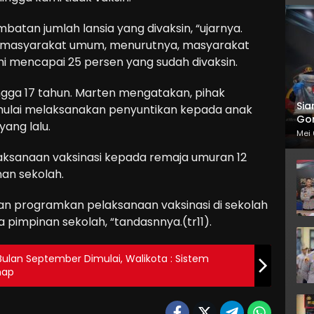
atan jumlah lansia yang divaksin, “ujarnya.
 masyarakat umum, menurutnya, masyarakat
ini mencapai 25 persen yang sudah divaksin.
hingga 17 tahun. Marten mengatakan, pihak
Sia
mulai melaksanakan penyuntikan kepada anak
Gor
yang lalu.
Mei 
ksanaan vaksinasi kepada remaja umuran 12
an sekolah.
kan programkan pelaksanaan vaksinasi di sekolah
pimpinan sekolah, “tandasnnya.(tr11).
Bulan September Dimulai, Walikota : Sistem
hap