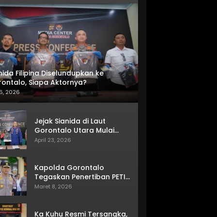
nida Filipina Diselundupkan ke
ontalo, Siapa Aktornya?
6, 2026
Jejak Sianida di Laut
Gorontalo Utara Mulai
Terkuak
April 23, 2026
Kapolda Gorontalo
Tegaskan Penertiban PETI
Terus Berjalan
Maret 8, 2026
Ka Kuhu Resmi Tersangka,