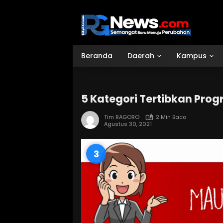
Langsung
ke
konten
Beranda
Daerah
Kampus
5 Kategori Tertibkan Prog
Tim RAGORO
2 Min Baca
Agustus 30, 2021
2