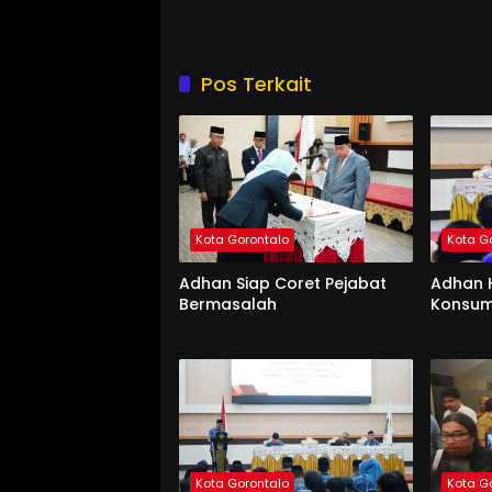
Pos Terkait
Kota Gorontalo
Kota G
Adhan Siap Coret Pejabat
Adhan 
Bermasalah
Konsum
Kota Gorontalo
Kota G