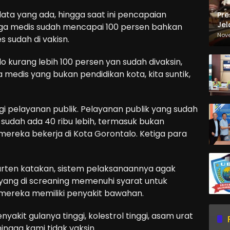
ta yang ada, hingga saat ini pencapaian
Pre
Jel
aga medis sudah mencapai 100 persen bahkan
Ma
Nov
s sudah di vakisn.
Sa
 kurang lebih 100 persen yan sudah divaksin,
 medis yang bukan pendidikan kota, kita suntik,
i pelayanan publik. Pelayanan publik yang sudah
i sudah ada 40 ribu lebih, termasuk bukan
mereka bekerja di Kota Gorontalo. Ketiga para
Marten katakan, sistem pelaksanaannya agak
yang di screaning memenuhi syarat untuk
 mereka memiliki penyakit bawahan.
akit gulanya tinggi, kolestrol tinggi, asam urat
ngga kami tidak vaksin.