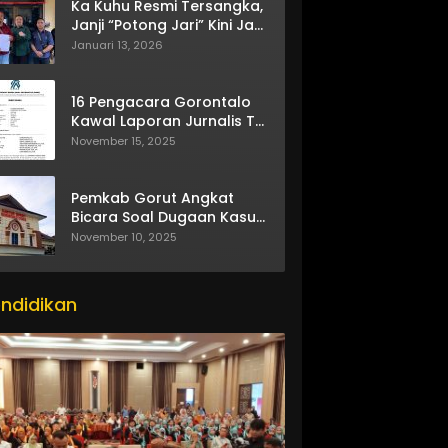
Ka Kuhu Resmi Tersangka,
Janji “Potong Jari” Kini Jadi
Bumerang
Januari 13, 2026
16 Pengacara Gorontalo
Kawal Laporan Jurnalis TV
One
November 15, 2025
Pemkab Gorut Angkat
Bicara Soal Dugaan Kasus
Asusila Oknum ASN
November 10, 2025
ndidikan