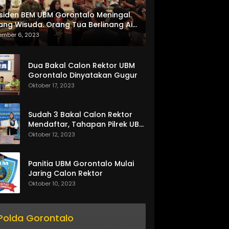
siden BEM UBM Gorontalo Meningal
ang Wisuda. Orang Tua Berlinang Air
ta Menerima SKL dan Pemasangan
ember 6, 2023
lempang
Dua Bakal Calon Rektor UBM
Gorontalo Dinyatakan Gugur
Oktober 17, 2023
Sudah 3 Bakal Calon Rektor
Mendaftar, Tahapan Pilrek UBM
Gorontalo Makin Seru
Oktober 12, 2023
Panitia UBM Gorontalo Mulai
Jaring Calon Rektor
Oktober 10, 2023
Polda Gorontalo