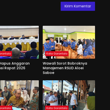
orontalo
Kota Gorontalo
Hapus Anggaran
Wawali Sorot Bobroknya
si Rapat 2026
Manajemen RSUD Aloei
Saboe
orontalo
Kota Gorontalo