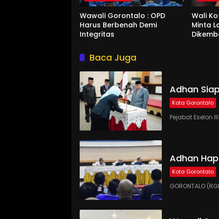
Wawali Gorontalo : OPD
Wali K
Harus Berbenah Demi
Minta 
Integritas
Dikemb
Baca Juga
Adhan Siap
Kota Gorontalo
Pejabat Eselon 
Adhan Hap
Kota Gorontalo
GORONTALO (RGN