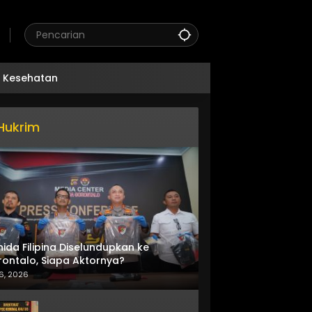
Kesehatan
Hukrim
nida Filipina Diselundupkan ke
ontalo, Siapa Aktornya?
6, 2026