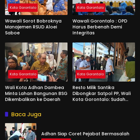
Kota Gorontalo
Kota Gorontalo
Wawali Sorot Bobroknya
Wawali Gorontalo : OPD
Manajemen RSUD Aloei
Harus Berbenah Demi
Saboe
Integritas
Kota Gorontalo
Kota Gorontalo
Wali Kota Adhan Dambea
Resto Milik Santika
Minta Lahan Bangunan BSG
Dibongkar Satpol PP, Wali
Dikembalikan ke Daerah
Kota Gorontalo: Sudah
Tiga Kali Kami Tegur
Baca Juga
Adhan Siap Coret Pejabat Bermasalah