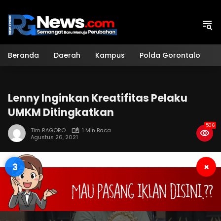
Langsung
ke
konten
Beranda
Daerah
Kampus
Polda Gorontalo
H
Lenny Inginkan Kreatifitas Pelaku
UMKM Ditingkatkan
506
Tim RAGORO
1 Min Baca
Agustus 26, 2021
3
×