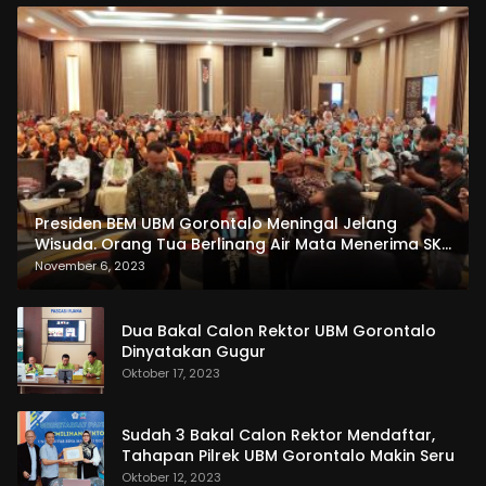
Presiden BEM UBM Gorontalo Meningal Jelang
Wisuda. Orang Tua Berlinang Air Mata Menerima SKL
dan Pemasangan Salempang
November 6, 2023
Dua Bakal Calon Rektor UBM Gorontalo
Dinyatakan Gugur
Oktober 17, 2023
Sudah 3 Bakal Calon Rektor Mendaftar,
Tahapan Pilrek UBM Gorontalo Makin Seru
Oktober 12, 2023