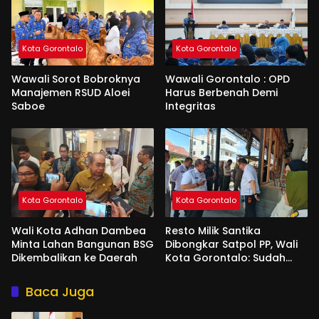
Kota Gorontalo
Kota Gorontalo
Wawali Sorot Bobroknya
Wawali Gorontalo : OPD
Manajemen RSUD Aloei
Harus Berbenah Demi
Saboe
Integritas
Kota Gorontalo
Kota Gorontalo
Wali Kota Adhan Dambea
Resto Milik Santika
Minta Lahan Bangunan BSG
Dibongkar Satpol PP, Wali
Dikembalikan ke Daerah
Kota Gorontalo: Sudah
Tiga Kali Kami Tegur
Baca Juga