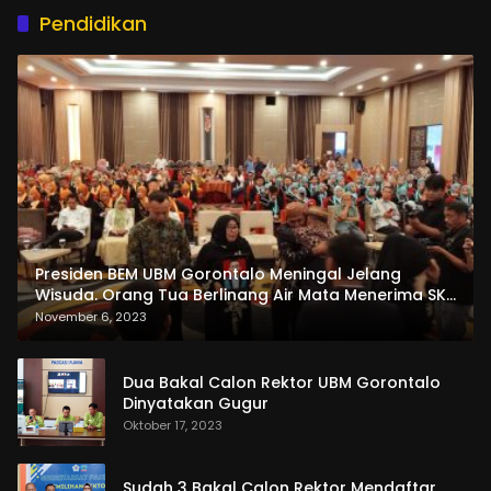
Pendidikan
Presiden BEM UBM Gorontalo Meningal Jelang
Wisuda. Orang Tua Berlinang Air Mata Menerima SKL
dan Pemasangan Salempang
November 6, 2023
Dua Bakal Calon Rektor UBM Gorontalo
Dinyatakan Gugur
Oktober 17, 2023
Sudah 3 Bakal Calon Rektor Mendaftar,