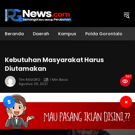
Langsung
ke
konten
Beranda
Daerah
Kampus
Polda Gorontalo
H
Kebutuhan Masyarakat Harus
Diutamakan
597
Tim RAGORO
1 Min Baca
Agustus 26, 2021
4
×