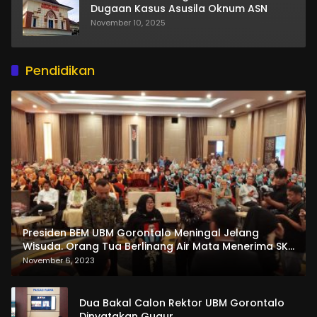
Dugaan Kasus Asusila Oknum ASN
November 10, 2025
Pendidikan
Presiden BEM UBM Gorontalo Meningal Jelang
Wisuda. Orang Tua Berlinang Air Mata Menerima SKL
dan Pemasangan Salempang
November 6, 2023
Dua Bakal Calon Rektor UBM Gorontalo
Dinyatakan Gugur