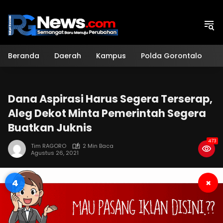
Langsung
ke
konten
Beranda
Daerah
Kampus
Polda Gorontalo
H
Dana Aspirasi Harus Segera Terserap,
Aleg Dekot Minta Pemerintah Segera
Buatkan Juknis
473
Tim RAGORO
2 Min Baca
Agustus 26, 2021
3
×