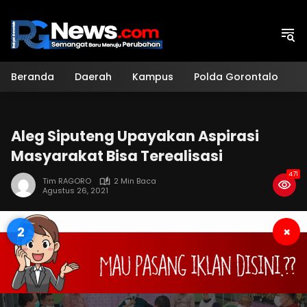
Langsung
ke
konten
Beranda
Daerah
Kampus
Polda Gorontalo
H
Aleg Siputeng Upayakan Aspirasi
Masyarakat Bisa Terealisasi
471
Tim RAGORO
2 Min Baca
Agustus 26, 2021
1
×