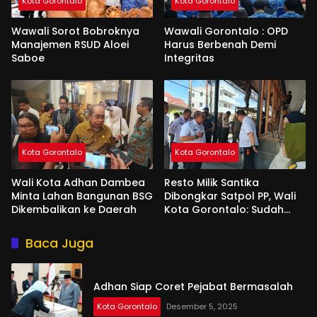
Kota Gorontalo
Kota Gorontalo
Wawali Sorot Bobroknya
Wawali Gorontalo : OPD
Manajemen RSUD Aloei
Harus Berbenah Demi
Saboe
Integritas
Kota Gorontalo
Kota Gorontalo
Wali Kota Adhan Dambea
Resto Milik Santika
Minta Lahan Bangunan BSG
Dibongkar Satpol PP, Wali
Dikembalikan ke Daerah
Kota Gorontalo: Sudah
Tiga Kali Kami Tegur
Baca Juga
Adhan Siap Coret Pejabat Bermasalah
Kota Gorontalo
Desember 5, 2025