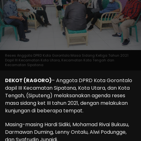
Reses Anggota DPRD Kota Gorontalo Masa Sidang Ketiga Tahun 2021
Dapil III Kecamatan Kota Utara, Kecamatan Kota Tengah dan
Kecamatan Sipatana
DEKOT (RAGORO)
– Anggota DPRD Kota Gorontalo
dapil III Kecamatan Sipatana, Kota Utara, dan Kota
Tengah, (Siputeng) melaksanakan agenda reses
masa sidang ket III tahun 2021, dengan melakukan
kunjungan di beberapa tempat.
Masing-masing Hardi Sidiki, Mohamad Rivai Bukusu,
Darmawan Duming, Lenny Ontalu, Alwi Podungge,
dan Syafrudin Junaidi.