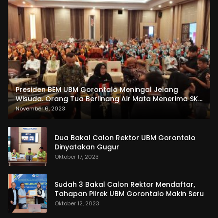
Presiden BEM UBM Gorontalo Meningal Jelang
Wisuda. Orang Tua Berlinang Air Mata Menerima SKL
dan Pemasangan Salempang
November 6, 2023
Dua Bakal Calon Rektor UBM Gorontalo
Dinyatakan Gugur
Oktober 17, 2023
Sudah 3 Bakal Calon Rektor Mendaftar,
Tahapan Pilrek UBM Gorontalo Makin Seru
Oktober 12, 2023