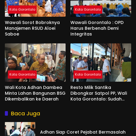
Kota Gorontalo
Kota Gorontalo
Wawali Sorot Bobroknya
Wawali Gorontalo : OPD
Manajemen RSUD Aloei
Harus Berbenah Demi
Saboe
Integritas
Kota Gorontalo
Kota Gorontalo
Wali Kota Adhan Dambea
Resto Milik Santika
Minta Lahan Bangunan BSG
Dibongkar Satpol PP, Wali
Dikembalikan ke Daerah
Kota Gorontalo: Sudah
Tiga Kali Kami Tegur
Baca Juga
Adhan Siap Coret Pejabat Bermasalah