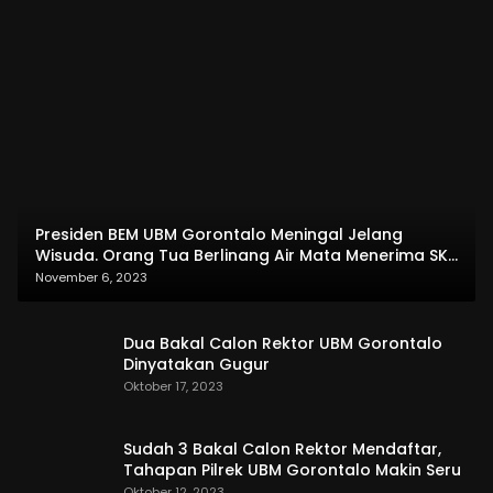
Presiden BEM UBM Gorontalo Meningal Jelang
Wisuda. Orang Tua Berlinang Air Mata Menerima SKL
dan Pemasangan Salempang
November 6, 2023
Dua Bakal Calon Rektor UBM Gorontalo
Dinyatakan Gugur
Oktober 17, 2023
Sudah 3 Bakal Calon Rektor Mendaftar,
Tahapan Pilrek UBM Gorontalo Makin Seru
Oktober 12, 2023