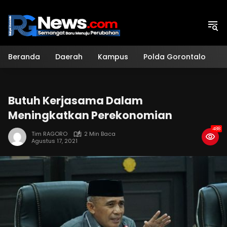
Langsung
ke
konten
Beranda
Daerah
Kampus
Polda Gorontalo
H
Butuh Kerjasama Dalam
Meningkatkan Perekonomian
488
Tim RAGORO
2 Min Baca
Agustus 17, 2021