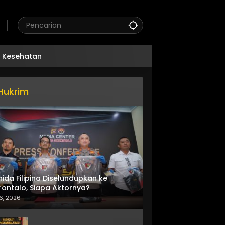
Kesehatan
Hukrim
nida Filipina Diselundupkan ke
ontalo, Siapa Aktornya?
6, 2026