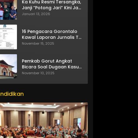
Ka Kuhu Resmi Tersangka,
Janji “Potong Jari” Kini Jadi
Bumerang
Januari 13, 2026
16 Pengacara Gorontalo
Kawal Laporan Jurnalis TV
One
November 15, 2025
Pemkab Gorut Angkat
Bicara Soal Dugaan Kasus
Asusila Oknum ASN
November 10, 2025
ndidikan