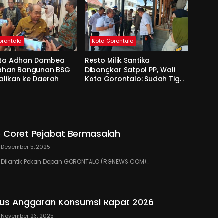
orontalo
Kota Gorontalo
ota Adhan Dambea
Resto Milik Santika
Lahan Bangunan BSG
Dibongkar Satpol PP, Wali
alikan ke Daerah
Kota Gorontalo: Sudah Tiga
Kali Kami Tegur
 Coret Pejabat Bermasalah
Desember 5, 2025
III Dilantik Pekan Depan GORONTALO (RGNEWS.COM)…
us Anggaran Konsumsi Rapat 2026
November 23, 2025