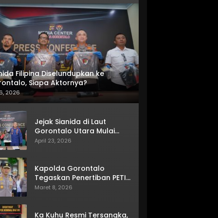
nida Filipina Diselundupkan ke
ontalo, Siapa Aktornya?
6, 2026
Jejak Sianida di Laut
Gorontalo Utara Mulai
Terkuak
April 23, 2026
Kapolda Gorontalo
Tegaskan Penertiban PETI
Terus Berjalan
Maret 8, 2026
Ka Kuhu Resmi Tersangka,