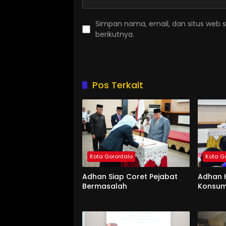
Simpan nama, email, dan situs web 
berikutnya.
Pos Terkait
Kota Gorontalo
Kota G
Adhan Siap Coret Pejabat
Adhan 
Bermasalah
Konsum