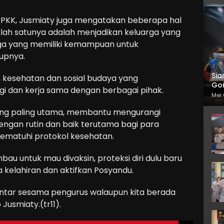
a PKK, Jusmiaty juga mengatakan beberapa hal
lah satunya adalah menjadikan keluarga yang
arga yang memiliki kemampuan untuk
dupnya.
Sia
, kesehatan dan sosial budaya yang
Gor
 dan kerja sama dengan berbagai pihak.
Mei 
yang paling utama, membantu mengurangi
dengan rutin dan baik terutama bagi para
mematuhi protokol kesehatan.
mbau untuk mau divaksin, proteksi diri dulu baru
a kelahiran dan aktifkan Posyandu.
antar sesama pengurus walaupun kita berada
Jusmiaty.(tr11).