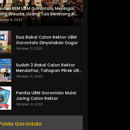
siden BEM UBM Gorontalo Meningal
ang Wisuda. Orang Tua Berlinang Air
ta Menerima SKL dan Pemasangan
ember 6, 2023
lempang
Dua Bakal Calon Rektor UBM
Gorontalo Dinyatakan Gugur
Oktober 17, 2023
Sudah 3 Bakal Calon Rektor
Mendaftar, Tahapan Pilrek UBM
Gorontalo Makin Seru
Oktober 12, 2023
Panitia UBM Gorontalo Mulai
Jaring Calon Rektor
Oktober 10, 2023
Polda Gorontalo