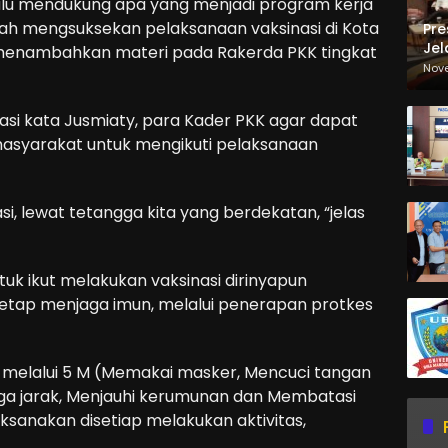
lalu mendukung apa yang menjadi program kerja
lah mengsuksekan pelaksanaan vaksinasi di Kota
Pre
Jel
i menambahkan materi pada Rakerda PKK tingkat
Ma
Nov
Sa
si kata Jusmiaty, para Kader PKK agar dapat
asyarakat untuk mengikuti pelaksanaan
, lewat tetangga kita yang berdekatan, “jelas
k ikut melakukan vaksinasi dirinyapun
etap menjaga imun, melalui penerapan protkes
 melalui 5 M (Memakai masker, Mencuci tangan
aga jarak, Menjauhi kerumunan dan Membatasi
leksanakan disetiap melakukan aktivitas,