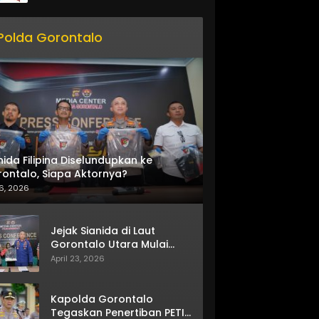
Polda Gorontalo
nida Filipina Diselundupkan ke
ontalo, Siapa Aktornya?
6, 2026
Jejak Sianida di Laut
Gorontalo Utara Mulai
Terkuak
April 23, 2026
Kapolda Gorontalo
Tegaskan Penertiban PETI