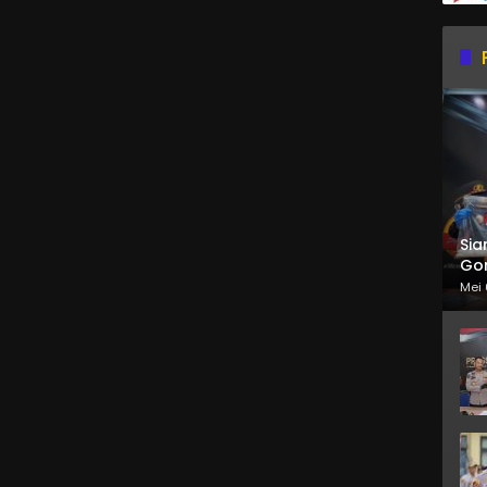
Sia
Gor
Mei 