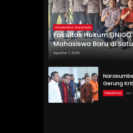
Universitas Gorontalo
Fakultas Hukum UNIGO 
Mahasiswa Baru di Satu
Agustus 7, 2025
Narasumber
Gerung Krit
Headlines
Juli