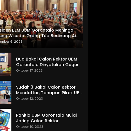
siden BEM UBM Gorontalo Meningal
ang Wisuda. Orang Tua Berlinang Air
ta Menerima SKL dan Pemasangan
ember 6, 2023
lempang
Dua Bakal Calon Rektor UBM
Gorontalo Dinyatakan Gugur
Oktober 17, 2023
Sudah 3 Bakal Calon Rektor
Mendaftar, Tahapan Pilrek UBM
Gorontalo Makin Seru
Oktober 12, 2023
Panitia UBM Gorontalo Mulai
Jaring Calon Rektor
Oktober 10, 2023