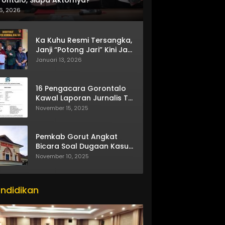
6, 2026
Ka Kuhu Resmi Tersangka,
Janji “Potong Jari” Kini Jadi
Bumerang
Januari 13, 2026
16 Pengacara Gorontalo
Kawal Laporan Jurnalis TV
One
November 15, 2025
Pemkab Gorut Angkat
Bicara Soal Dugaan Kasus
Asusila Oknum ASN
November 10, 2025
ndidikan