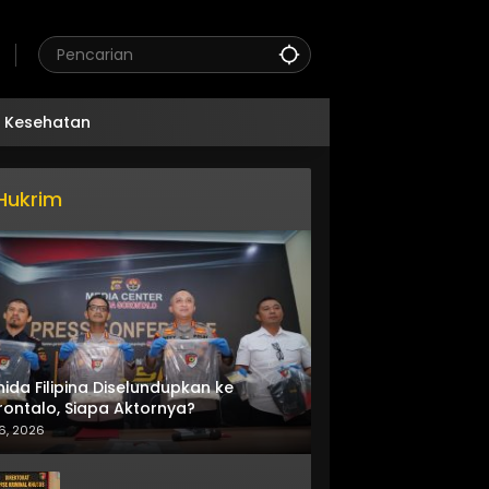
Kesehatan
Hukrim
nida Filipina Diselundupkan ke
ontalo, Siapa Aktornya?
6, 2026