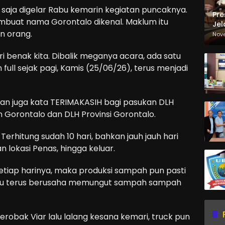
saja digelar Rabu kemarin kegiatan puncaknya.
Pre
mbuat nama Gorontalo dikenal. Maklum itu
Jel
an orang.
Ma
Nov
Sa
i benak kita. Dibalik meganya acara, ada satu
n full sejak pagi, Kamis (25/06/26), terus menjadi
pkan juga kata TERIMAKASIH bagi pasukan DLH
 Gorontalo dan DLH Provinsi Gorontalo.
 Terhitung sudah 10 hari, bahkan jauh jauh hari
lokasi Penas, hingga keluar.
etiap harinya, maka produksi sampah pun pasti
t itu terus berusaha memungut sampah sampah
robak Viar lalu lalang kesana kemari, truck pun