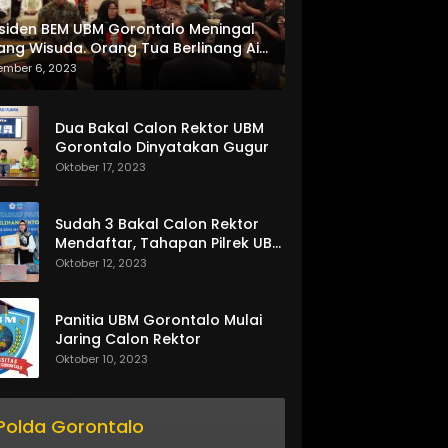
siden BEM UBM Gorontalo Meningal
ang Wisuda. Orang Tua Berlinang Air
ta Menerima SKL dan Pemasangan
ember 6, 2023
lempang
Dua Bakal Calon Rektor UBM
Gorontalo Dinyatakan Gugur
Oktober 17, 2023
Sudah 3 Bakal Calon Rektor
Mendaftar, Tahapan Pilrek UBM
Gorontalo Makin Seru
Oktober 12, 2023
Panitia UBM Gorontalo Mulai
Jaring Calon Rektor
Oktober 10, 2023
Polda Gorontalo