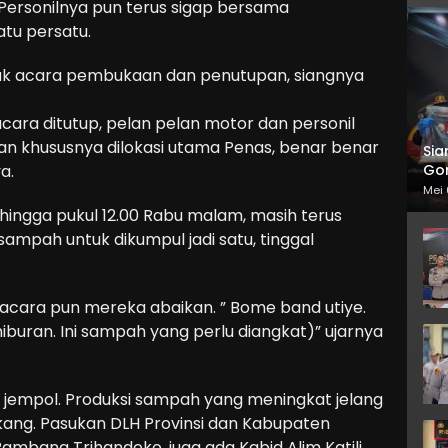
Personilnya pun terus sigap bersama
u persatu.
cak acara pembukaan dan penutupan, siangnya
acara ditutup, pelan pelan motor dan personil
gan khususnya dilokasi utama Penas, benar benar
Sia
Gor
a.
Mei 
ngga pukul 12.00 Rabu malam, masih terus
ampah untuk dikumpul jadi satu, tinggal
cara pun mereka abaikan. ” Bome band utiye.
iburan. Ini sampah yang perlu diangkat)” ujarnya
i jempol. Produksi sampah yang meningkat jelang
akang. Pasukan DLH Provinsi dan Kabupaten
ambang Trihandoko, juga ada Kabid Alim Katili