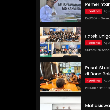
Pemerinta
Headlines
Agus
KABGOR – Sekre
Fatek Unig
Headlines
Agus
Sukses Laksanaka
Pusat Studi
di Bone Bo
Headlines
Agus
Perkuat Kemandi
Mahasiswa