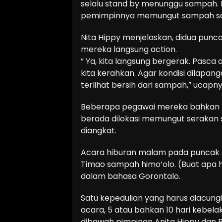
selalu stand by menunggu sampah. 
pemimpinnya memungut sampah sat
Nita Hippy menjelaskan, didua pun
mereka langsung action.
” Ya, kita langsung bergerak. Pasca 
kita kerahkan. Agar kondisi dilapan
terlihat bersih dari sampah,” ucapny
Beberapa pegawai mereka bahkan hi
berada dilokasi memungut serakan s
diangkat.
Acara hiburan malam pada puncak a
Timao sampah himo’olo. (Buat apa h
dalam bahasa Gorontalo.
Satu kepedulian yang harus diacung
acara, 5 atau bahkan 10 hari kebel
dibawah pimpinan Anita Hippy dan B