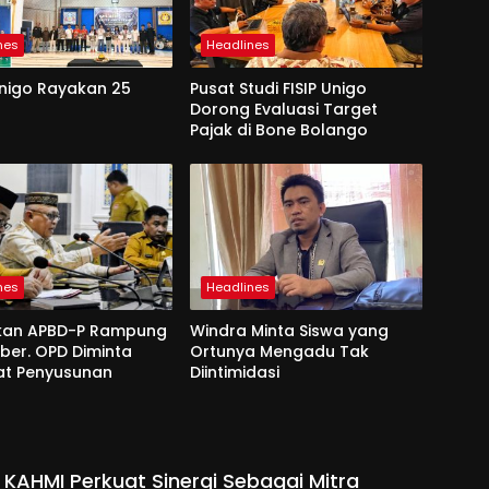
nes
Headlines
Unigo Rayakan 25
Pusat Studi FISIP Unigo
Dorong Evaluasi Target
Pajak di Bone Bolango
nes
Headlines
kan APBD-P Rampung
Windra Minta Siswa yang
ber. OPD Diminta
Ortunya Mengadu Tak
at Penyusunan
Diintimidasi
 KAHMI Perkuat Sinergi Sebagai Mitra