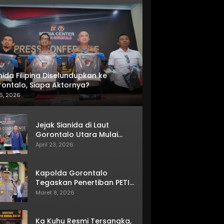
nida Filipina Diselundupkan ke
ontalo, Siapa Aktornya?
6, 2026
Jejak Sianida di Laut
Gorontalo Utara Mulai
Terkuak
April 23, 2026
Kapolda Gorontalo
Tegaskan Penertiban PETI
Terus Berjalan
Maret 8, 2026
Ka Kuhu Resmi Tersangka,