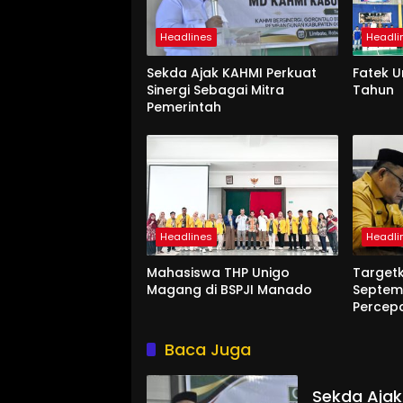
Headlines
Headli
Sekda Ajak KAHMI Perkuat
Fatek 
Sinergi Sebagai Mitra
Tahun
Pemerintah
Headlines
Headli
Mahasiswa THP Unigo
Target
Magang di BSPJI Manado
Septem
Percep
Baca Juga
Sekda Ajak