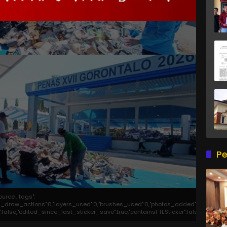
Pe
source_tags":
otal_draw_actions":0,"layers_used":0,"brushes_used":0,"photos_added":0,"total_ed
er":false,"edited_since_last_sticker_save":true,"containsFTESticker":false}