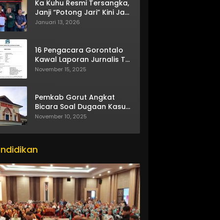
Ka Kuhu Resmi Tersangka,
Janji “Potong Jari” Kini Jadi
Bumerang
Januari 13, 2026
16 Pengacara Gorontalo
Kawal Laporan Jurnalis TV
One
November 15, 2025
Pemkab Gorut Angkat
Bicara Soal Dugaan Kasus
Asusila Oknum ASN
November 10, 2025
ndidikan
itor_actions":