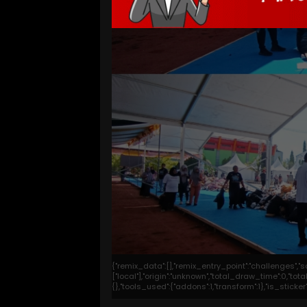
{"remix_data":[],"remix_entry_point":"challenges","
["local"],"origin":"unknown","total_draw_time":0,"t
{},"tools_used":{"addons":1,"transform":1},"is_stick