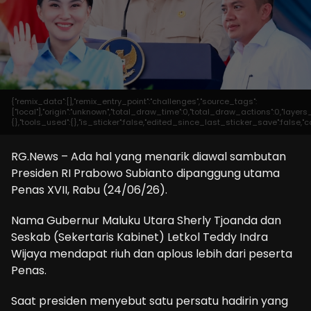
{"remix_data":[],"remix_entry_point":"challenges","source_tags":
["local"],"origin":"unknown","total_draw_time":0,"total_draw_actions":0,"laye
{},"tools_used":{},"is_sticker":false,"edited_since_last_sticker_save":false,"c
RG.News – Ada hal yang menarik diawal sambutan
Presiden RI Prabowo Subianto dipanggung utama
Penas XVII, Rabu (24/06/26).
Nama Gubernur Maluku Utara Sherly Tjoanda dan
Seskab (Sekertaris Kabinet) Letkol Teddy Indra
Wijaya mendapat riuh dan aplous lebih dari peserta
Penas.
Saat presiden menyebut satu persatu hadirin yang