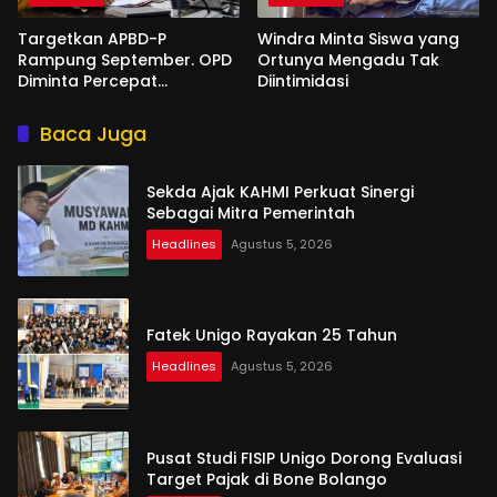
Targetkan APBD-P
Windra Minta Siswa yang
Rampung September. OPD
Ortunya Mengadu Tak
Diminta Percepat
Diintimidasi
Penyusunan
Baca Juga
Sekda Ajak KAHMI Perkuat Sinergi
Sebagai Mitra Pemerintah
Headlines
Agustus 5, 2026
Fatek Unigo Rayakan 25 Tahun
Headlines
Agustus 5, 2026
Pusat Studi FISIP Unigo Dorong Evaluasi
Target Pajak di Bone Bolango