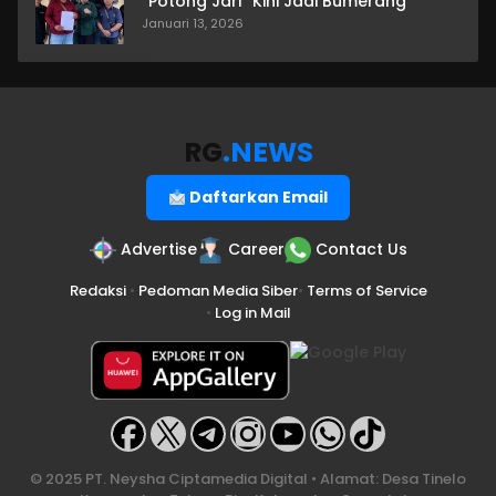
“Potong Jari” Kini Jadi Bumerang
Januari 13, 2026
RG
.NEWS
Daftarkan Email
Advertise
Career
Contact Us
Redaksi
•
Pedoman Media Siber
•
Terms of Service
•
Log in Mail
© 2025 PT. Neysha Ciptamedia Digital • Alamat: Desa Tinelo