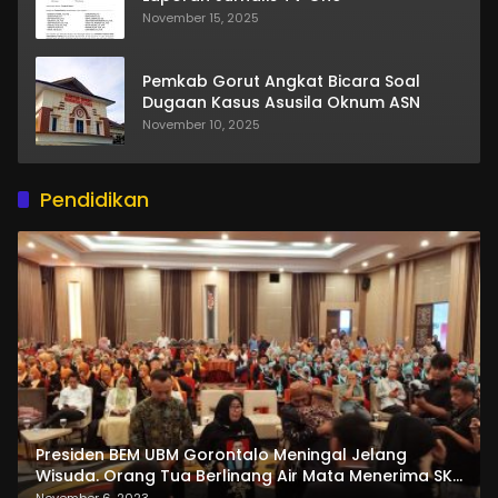
November 15, 2025
Pemkab Gorut Angkat Bicara Soal
Dugaan Kasus Asusila Oknum ASN
November 10, 2025
Pendidikan
Presiden BEM UBM Gorontalo Meningal Jelang
Wisuda. Orang Tua Berlinang Air Mata Menerima SKL
dan Pemasangan Salempang
November 6, 2023