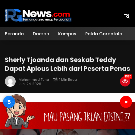
Langsung
ke
konten
Beranda
Daerah
Kampus
Polda Gorontalo
H
Sherly Tjoanda dan Seskab Teddy
Dapat Aplous Lebih dari Peserta Penas
1525
Mohammad Tuna
1 Min Baca
Juni 24, 2026
4
×