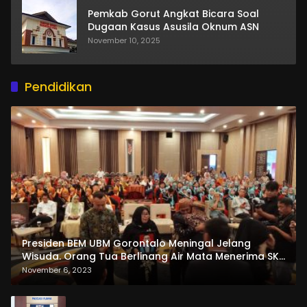
Pemkab Gorut Angkat Bicara Soal
Dugaan Kasus Asusila Oknum ASN
November 10, 2025
Pendidikan
Presiden BEM UBM Gorontalo Meningal Jelang
Wisuda. Orang Tua Berlinang Air Mata Menerima SKL
dan Pemasangan Salempang
November 6, 2023