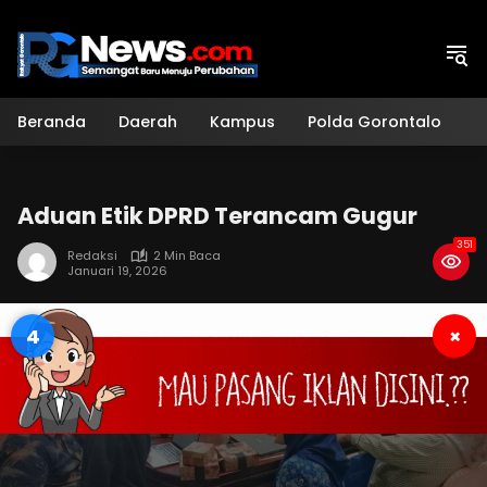
Langsung
ke
konten
Beranda
Daerah
Kampus
Polda Gorontalo
H
Aduan Etik DPRD Terancam Gugur
351
Redaksi
2 Min Baca
Januari 19, 2026
3
×