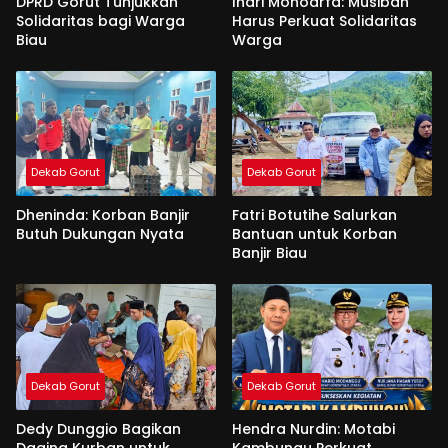
DPRD Gorut Tunjukkan
Indri Monoarfa: Musibah
Solidaritas bagi Warga
Harus Perkuat Solidaritas
Biau
Warga
Dekab Gorut
Dekab Gorut
Dheninda: Korban Banjir
Fatri Botutihe Salurkan
Butuh Dukungan Nyata
Bantuan untuk Korban
Banjir Biau
Dekab Gorut
Dekab Gorut
Dedy Dunggio Bagikan
Hendra Nurdin: Motabi