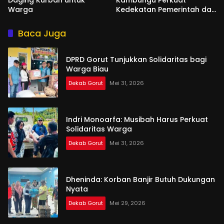
Daging Kurban untuk
Kambungu Perkuat
Warga
Kedekatan Pemerintah dan
Warga
Baca Juga
DPRD Gorut Tunjukkan Solidaritas bagi
Warga Biau
Dekab Gorut
Mei 31, 2026
Indri Monoarfa: Musibah Harus Perkuat
Solidaritas Warga
Dekab Gorut
Mei 31, 2026
Dheninda: Korban Banjir Butuh Dukungan
Nyata
Dekab Gorut
Mei 29, 2026