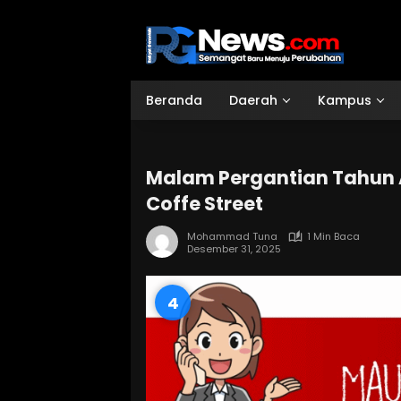
Langsung
ke
konten
Beranda
Daerah
Kampus
Malam Pergantian Tahun A
Coffe Street
Mohammad Tuna
1 Min Baca
Desember 31, 2025
4