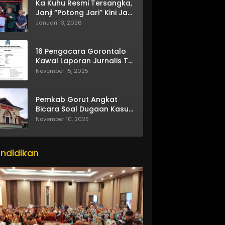
Ka Kuhu Resmi Tersangka,
Janji “Potong Jari” Kini Jadi
Bumerang
Januari 13, 2026
16 Pengacara Gorontalo
Kawal Laporan Jurnalis TV
One
November 15, 2025
Pemkab Gorut Angkat
Bicara Soal Dugaan Kasus
Asusila Oknum ASN
November 10, 2025
ndidikan