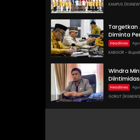
KAMPUS (RGNEWS
Targetkan
Diminta Pe
Headlines
Agus
KABGOR – Bupati
Windra Min
Diintimidas
Headlines
Agus
GORUT (RGNEWS.