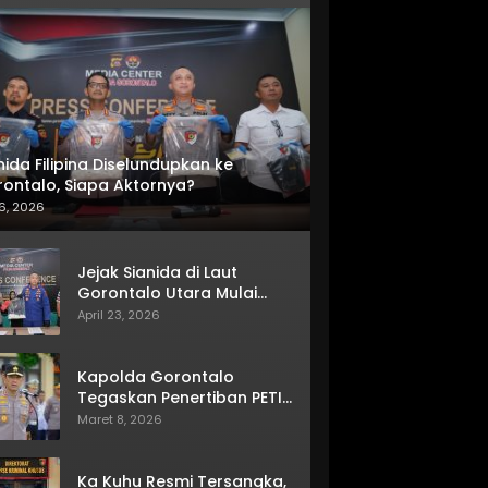
nida Filipina Diselundupkan ke
ontalo, Siapa Aktornya?
6, 2026
Jejak Sianida di Laut
Gorontalo Utara Mulai
Terkuak
April 23, 2026
Kapolda Gorontalo
Tegaskan Penertiban PETI
Terus Berjalan
Maret 8, 2026
Ka Kuhu Resmi Tersangka,