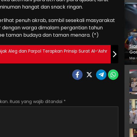
inuman hangat dan snack ringan.
lihat penuh akrab, sambil sesekali masyarakat
r dengan warga dimalam pergantian tahun
fee taman budaya dan taman menara. (*)
Sia
ak Aleg dan Parpol Terapkan Prinsip Surat Al-‘Ashr
Gor
Mei 
kan.
Ruas yang wajib ditandai
*