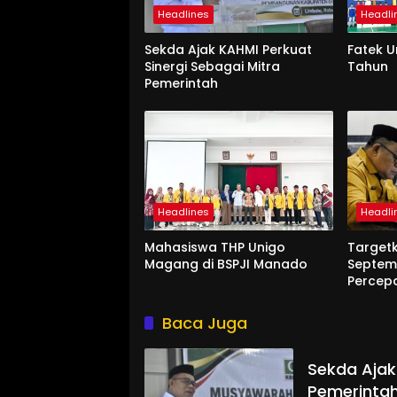
Headlines
Headli
Sekda Ajak KAHMI Perkuat
Fatek 
Sinergi Sebagai Mitra
Tahun
Pemerintah
Headlines
Headli
Mahasiswa THP Unigo
Target
Magang di BSPJI Manado
Septem
Percep
Baca Juga
Sekda Ajak
Pemerinta