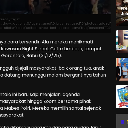
Pre
Jel
Ma
source_tags":
Nov
otal_draw_actions":0,"layers_used":0,"brushes_used":0,"photos_added":0,"total_ed
Sa
,"is_sticker":false,"edited_since_last_sticker_save":true,"containsFTESticker":fals
ya cara tersendiri Ala mereka menikmati
 kawasan Night Street Coffe Limboto, tempat
Gorontalo, Rabu (31/12/25).
ngguh dijejali masyarakat, baik orang tua, anak-
ja datang menunggu malam bergantinya tahun
talo ini baru saja menjalani agenda
a masyarakat hingga Zoom bersama pihak
a Mabes Polri. Mereka memilih santai sejenak
masyarakat.
ka ditemani para istri dan para ajudan, larut