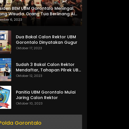
siden BEM UBM Gorontalo Meningal
ang Wisuda. Orang Tua Berlinang Air
ta Menerima SKL dan Pemasangan
ember 6, 2023
itor_actions":
lempang
e}
Dua Bakal Calon Rektor UBM
Gorontalo Dinyatakan Gugur
Oktober 17, 2023
Sudah 3 Bakal Calon Rektor
Mendaftar, Tahapan Pilrek UBM
Gorontalo Makin Seru
Oktober 12, 2023
Panitia UBM Gorontalo Mulai
Jaring Calon Rektor
Oktober 10, 2023
Polda Gorontalo