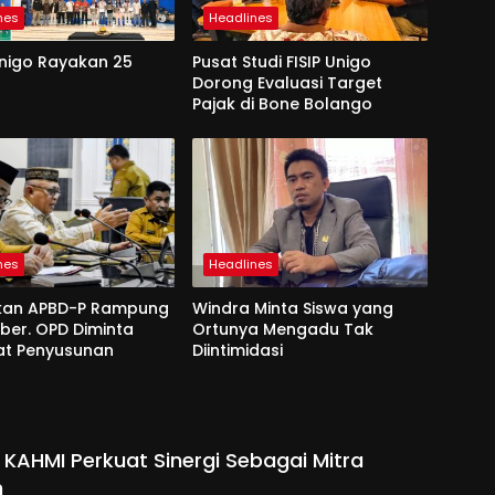
nes
Headlines
Unigo Rayakan 25
Pusat Studi FISIP Unigo
Dorong Evaluasi Target
Pajak di Bone Bolango
nes
Headlines
kan APBD-P Rampung
Windra Minta Siswa yang
ber. OPD Diminta
Ortunya Mengadu Tak
at Penyusunan
Diintimidasi
 KAHMI Perkuat Sinergi Sebagai Mitra
h