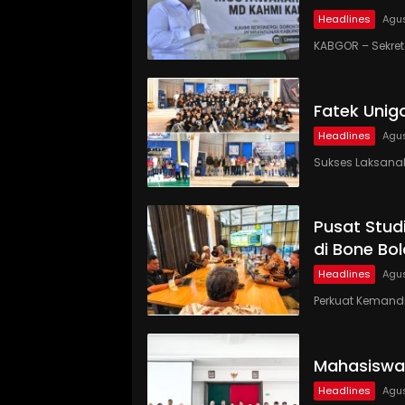
Headlines
Agus
KABGOR – Sekre
Fatek Unig
Headlines
Agus
Sukses Laksanaka
Pusat Studi
di Bone Bo
Headlines
Agus
Perkuat Kemandi
Mahasiswa
Headlines
Agus