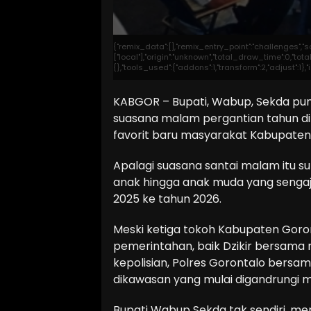
{"remix_data":[],"remix_entry_point":"challenges","
["local"],"origin":"unknown","total_draw_time":0,"t
{},"tools_used":{"addons":1,"transform":2,"adjust":1}
KABGOR – Bupati, Wabup, Sekda pun
suasana malam pergantian tahun di
favorit baru masyarakat Kabupaten 
Apalagi suasana santai malam itu su
anak hingga anak muda yang senga
2025 ke tahun 2026.
Meski ketiga tokoh Kabupaten Goron
pemerintahan, baik Dzikir bersam
kepolisian, Polres Gorontalo bersam
dikawasan yang mulai digandrungi 
Bupati Wabup Sekda tak sendiri, mere