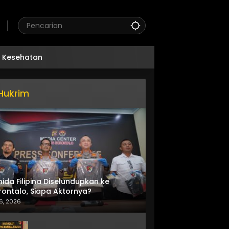
Kesehatan
Hukrim
nida Filipina Diselundupkan ke
ontalo, Siapa Aktornya?
6, 2026