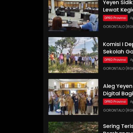
Yeyen Sidi
Lewat Kegi
DPRD Provinsi
A
GORONTALO (RGNE
Komisi I D
Sekolah Ga
DPRD Provinsi
A
GORONTALO (RG
Aleg Yeyen
Digital Ba
DPRD Provinsi
A
GORONTALO (RGN
Sering Teri