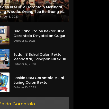
siden BEM UBM Gorontalo Meningal
ang Wisuda. Orang Tua Berlinang Air
ta Menerima SKL dan Pemasangan
ember 6, 2023
lempang
Dua Bakal Calon Rektor UBM
Gorontalo Dinyatakan Gugur
Oktober 17, 2023
Sudah 3 Bakal Calon Rektor
Mendaftar, Tahapan Pilrek UBM
Gorontalo Makin Seru
Oktober 12, 2023
Panitia UBM Gorontalo Mulai
Jaring Calon Rektor
Oktober 10, 2023
Polda Gorontalo