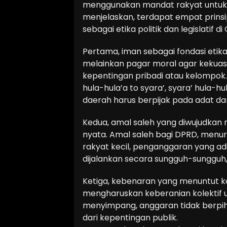
menggunakan mandat rakyat untuk k
menjelaskan, terdapat empat prinsi
sebagai etika politik dan legislatif di
Pertama, iman sebagai fondasi etika 
melainkan pagar moral agar kekuasa
kepentingan pribadi atau kelompok. N
hula-hula’a to syara’, syara’ hula-h
daerah harus berpijak pada adat dan 
Kedua, amal saleh yang diwujudkan m
nyata. Amal saleh bagi DPRD, menur
rakyat kecil, penganggaran yang ad
dijalankan secara sungguh-sungguh,
Ketiga, kebenaran yang menuntut keb
mengharuskan keberanian kolektif 
menyimpang, anggaran tidak berpih
dari kepentingan publik.