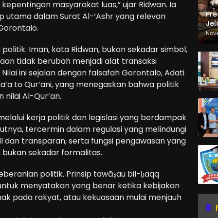
epentingan masyarakat luas,” ujar Ridwan. Ia
Pre
p utama dalam Surat Al-‘Ashr yang relevan
Jel
 Gorontalo.
Ma
Nov
Sa
politik. Iman, kata Ridwan, bukan sekadar simbol,
an tidak berubah menjadi alat transaksi
ilai ini sejalan dengan falsafah Gorontalo, Adati
ula’a to Qur’ani, yang menegaskan bahwa politik
nilai Al-Qur’an.
elalui kerja politik dan legislasi yang berdampak
utnya, tercermin dalam regulasi yang melindungi
il dan transparan, serta fungsi pengawasan yang
 bukan sekadar formalitas.
eranian politik. Prinsip tawāṣau bil-ḥaqq
untuk menyatakan yang benar ketika kebijakan
ak pada rakyat, atau kekuasaan mulai menjauh