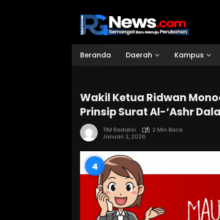
Langsung
ke
konten
Beranda
Daerah
Kampus
Wakil Ketua Ridwan Monoa
Prinsip Surat Al-‘Ashr Dal
TIM Redaksi
2 Min Baca
Januari 2, 2026
3