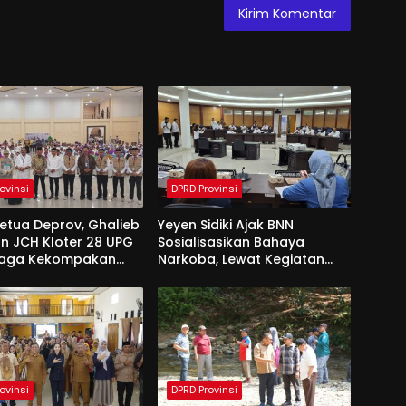
ovinsi
DPRD Provinsi
Ketua Deprov, Ghalieb
Yeyen Sidiki Ajak BNN
n JCH Kloter 28 UPG
Sosialisasikan Bahaya
Jaga Kekompakan
Narkoba, Lewat Kegiatan
 Tanah Suci
Reses Aleg
ovinsi
DPRD Provinsi