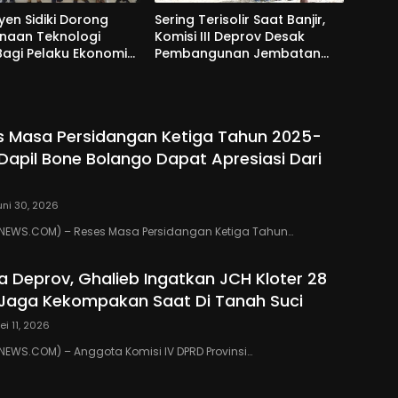
yen Sidiki Dorong
Sering Terisolir Saat Banjir,
naan Teknologi
Komisi III Deprov Desak
 Bagi Pelaku Ekonomi
Pembangunan Jembatan
e Bolango
Gantung di Desa Modelidu
s Masa Persidangan Ketiga Tahun 2025-
 Dapil Bone Bolango Dapat Apresiasi Dari
uni 30, 2026
EWS.COM) – Reses Masa Persidangan Ketiga Tahun…
ua Deprov, Ghalieb Ingatkan JCH Kloter 28
Jaga Kekompakan Saat Di Tanah Suci
ei 11, 2026
EWS.COM) – Anggota Komisi IV DPRD Provinsi…