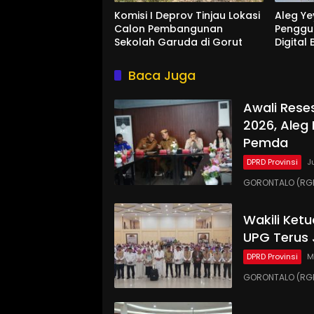
Komisi I Deprov Tinjau Lokasi
Aleg Ye
Calon Pembangunan
Penggu
Sekolah Garuda di Gorut
Digital
Di Bon
Baca Juga
Awali Rese
2026, Aleg
Pemda
DPRD Provinsi
J
GORONTALO (RGN
Wakili Ket
UPG Terus 
DPRD Provinsi
M
GORONTALO (RGN