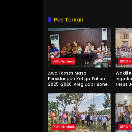
Pos Terkait
DPRD Provinsi
DPRD Pr
Awali Reses Masa
Wakili 
Persidangan Ketiga Tahun
Ingatka
2025-2026, Aleg Dapil Bone
Terus 
Bolango Dapat Apresiasi
Saat Di
Dari Pemda
DPRD Provinsi
DPRD Pr