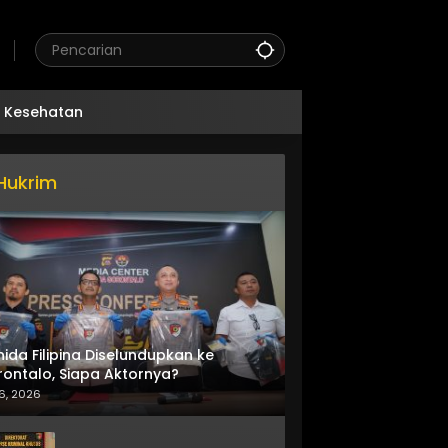
Kesehatan
Hukrim
nida Filipina Diselundupkan ke
ontalo, Siapa Aktornya?
6, 2026