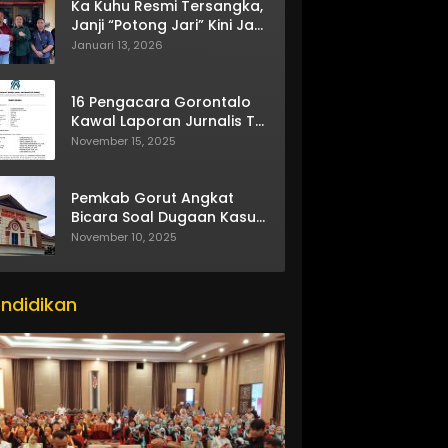
Ka Kuhu Resmi Tersangka,
Janji “Potong Jari” Kini Jadi
Bumerang
Januari 13, 2026
16 Pengacara Gorontalo
Kawal Laporan Jurnalis TV
One
November 15, 2025
Pemkab Gorut Angkat
Bicara Soal Dugaan Kasus
Asusila Oknum ASN
November 10, 2025
ndidikan