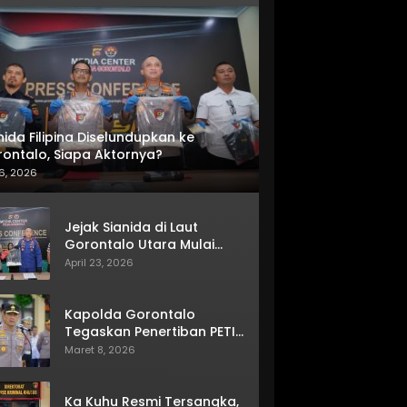
nida Filipina Diselundupkan ke
ontalo, Siapa Aktornya?
6, 2026
Jejak Sianida di Laut
Gorontalo Utara Mulai
Terkuak
April 23, 2026
Kapolda Gorontalo
Tegaskan Penertiban PETI
Terus Berjalan
Maret 8, 2026
Ka Kuhu Resmi Tersangka,