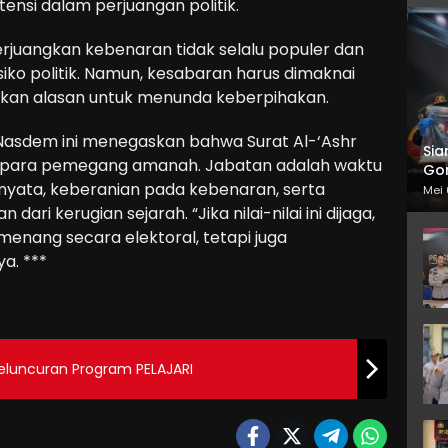
ensi dalam perjuangan politik.
angkan kebenaran tidak selalu populer dan
iko politik. Namun, kesabaran harus dimaknai
bukan alasan untuk menunda keberpihakan.
i Nasdem ini menegaskan bahwa Surat Al-‘Ashr
Sia
i para pemegang amanah. Jabatan adalah waktu
Gor
 nyata, keberanian pada kebenaran, serta
Mei 
dari kerugian sejarah. “Jika nilai-nilai ini dijaga,
menang secara elektoral, tetapi juga
a. ***
Peluncuran Program PELAJARI