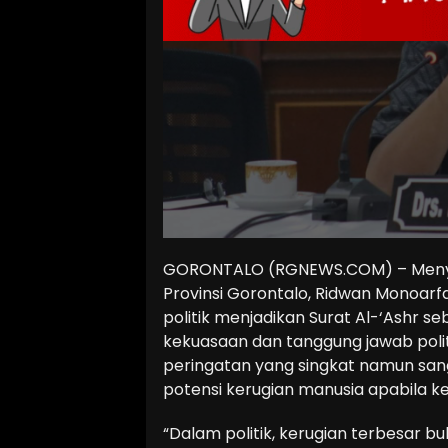
GORONTALO (RGNEWS.COM) – Menya
Provinsi Gorontalo, Ridwan Monoarf
politik menjadikan Surat Al-‘Ashr s
kekuasaan dan tanggung jawab polit
peringatan yang singkat namun sa
potensi kerugian manusia apabila k
“Dalam politik, kerugian terbesar b